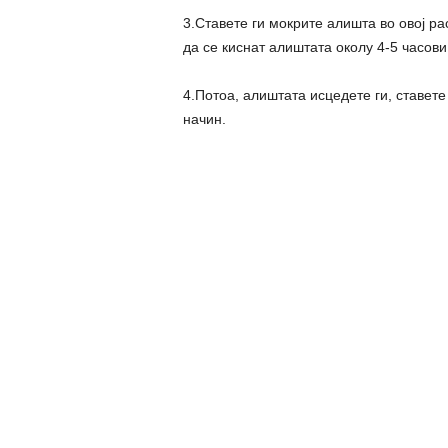
3.Ставете ги мокрите алишта во овој ра
да се киснат алиштата околу 4-5 часови
4.Потоа, алиштата исцедете ги, ставете
начин.