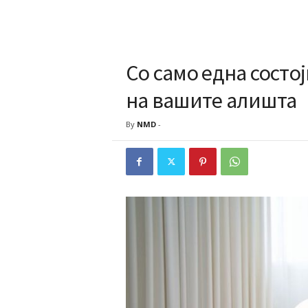
Со само една состој
на вашите алишта
By
NMD
-