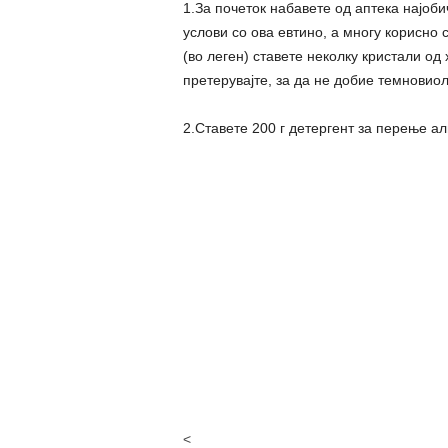
1.За почеток набавете од аптека најоб
услови со ова евтино, а многу корисно 
(во леген) ставете неколку кристали од
претерувајте, за да не добие темновиол
2.Ставете 200 г детергент за перење а
<