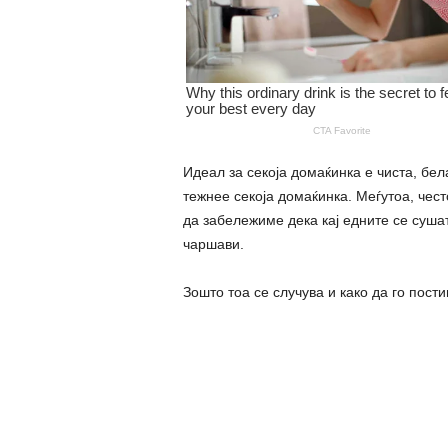
Идеал за секоја домаќинка е чиста, бел
тежнее секоја домаќинка. Меѓутоа, чест
да забележиме дека кај едните се суша
чаршави.
Зошто тоа се случува и како да го пос