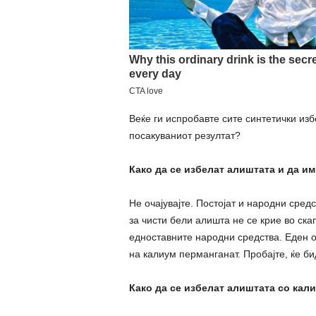
Веќе ги испробавте сите синтетички изб
посакуваниот резултат?
Како да се избелат алиштата и да и
Не очајувајте. Постојат и народни сред
за чисти бели алишта не се крие во ска
едноставните народни средства. Еден о
на калиум перманганат. Пробајте, ќе би
Како да се избелат алиштата со кал