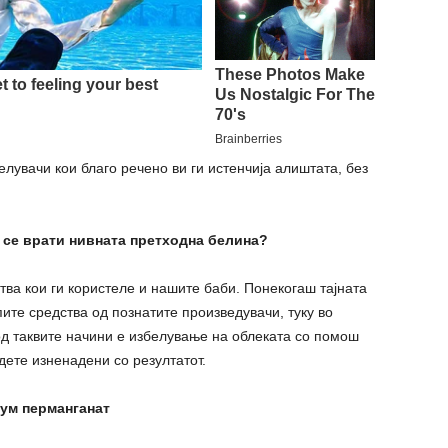
елувачи кои благо речено ви ги истенчија алиштата, без
м се врати нивната претходна белина?
ства кои ги користеле и нашите баби. Понекогаш тајната
пите средства од познатите произведувачи, туку во
д таквите начини е избелување на облеката со помош
дете изненадени со резултатот.
иум перманганат