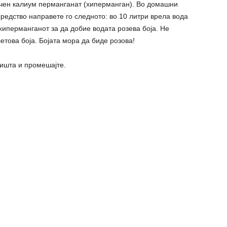
ичен калиум перманганат (хиперманган). Во домашни
средство направете го следното: во 10 литри врела вода
 хиперманганот за да добие водата розева боја. Не
етова боја. Бојата мора да биде розoва!
лишта и промешајте.