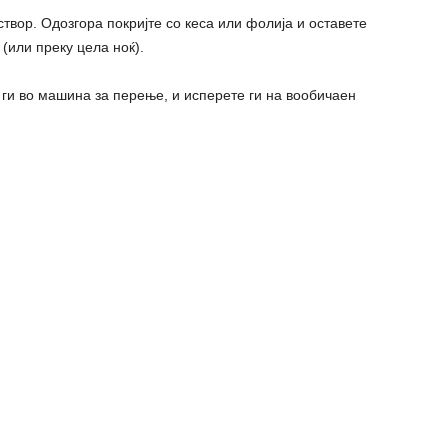
створ. Одозгора покријте со кеса или фолија и оставете
 (или преку цела ноќ).
 ги во машина за перење, и исперете ги на вообичаен