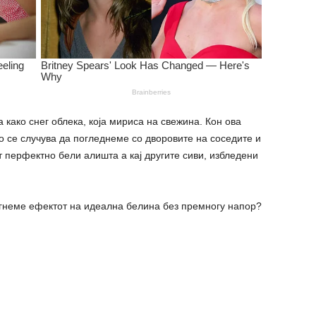
а како снег облека, која мириса на свежина. Кон ова
о се случува да погледнеме со дворовите на соседите и
т перфектно бели алишта а кај другите сиви, избледени
тигнеме ефектот на идеална белина без премногу напор?