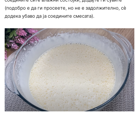
(подобро е да ги просеете, но не е задолжително, сѐ
додека убаво да ја соедините смесата).