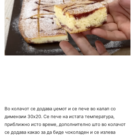
Во колачот се додава џемот и се пече во калап со
димензии 30х20. Се пече на истата температура,
приближно исто време, дополнително што во колачот
се додава какао за да биде чоколаден и се излева