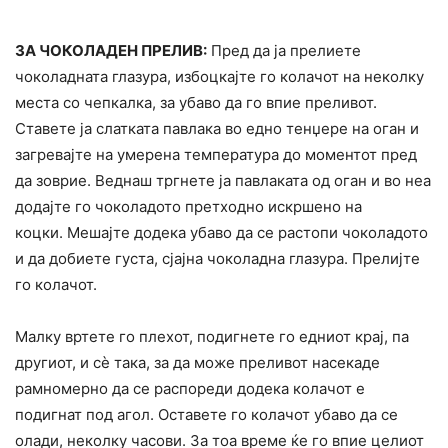
ЗА ЧОКОЛАДЕН ПРЕЛИВ:
Пред да ја прелиете
чоколадната глазура, избоцкајте го колачот на неколку
места со чепкалка, за убаво да го впие преливот.
Ставете ја слатката павлака во едно тенџере на оган и
загревајте на умерена температура до моментот пред
да зоврие. Веднаш тргнете ја павлаката од оган и во неа
додајте го чоколадото претходно искршено на
коцки. Мешајте додека убаво да се растопи чоколадото
и да добиете густа, сјајна чоколадна глазура. Прелијте
го колачот.
Малку вртете го плехот, подигнете го едниот крај, па
другиот, и сè така, за да може преливот насекаде
рамномерно да се распореди додека колачот е
подигнат под агол. Оставете го колачот убаво да се
олади, неколку часови. За тоа време ќе го впие целиот