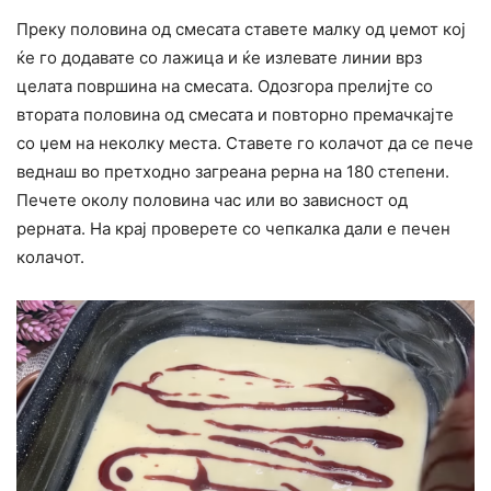
Преку половина од смесата ставете малку од џемот кој
ќе го додавате со лажица и ќе излевате линии врз
целата површина на смесата. Одозгора прелијте со
втората половина од смесата и повторно премачкајте
со џем на неколку места. Ставете го колачот да се пече
веднаш во претходно загреана рерна на 180 степени.
Печете околу половина час или во зависност од
рерната. На крај проверете со чепкалка дали е печен
колачот.