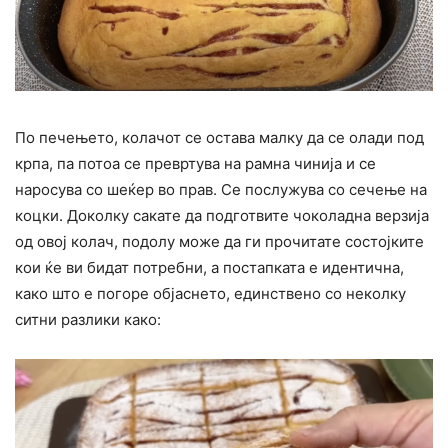
По печењето, колачот се остава малку да се олади под
крпа, па потоа се превртува на рамна чинија и се
наросува со шеќер во прав. Се послужува со сечење на
коцки. Доколку сакате да подготвите чоколадна верзија
од овој колач, подолу може да ги прочитате состојките
кои ќе ви бидат потребни, а постапката е идентична,
како што е погоре објаснето, единствено со неколку
ситни разлики како: