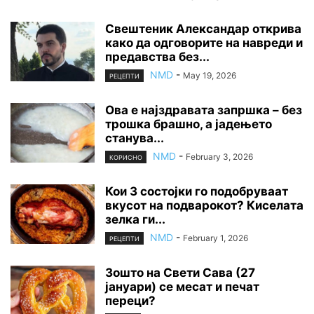
Свештеник Александар открива
како да одговорите на навреди и
предавства без...
NMD
-
May 19, 2026
РЕЦЕПТИ
Ова е најздравата запршка – без
трошка брашно, а јадењето
станува...
NMD
-
February 3, 2026
КОРИСНО
Кои 3 состојки го подобруваат
вкусот на подварокот? Киселата
зелка ги...
NMD
-
February 1, 2026
РЕЦЕПТИ
Зошто на Свети Сава (27
јануари) се месат и печат
переци?