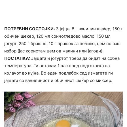
ПОТРЕБНИ СОСТОЈКИ:
3 јајца, 8 г ванилин шеќер, 150 г
обичен шеќер, 120 мл сончогледово масло, 150 мл
јогурт, 250 г брашно, 10 г прашок за печиво, џем по ваш
избор (јас користам џем од малини или јагоди).
ПОСТАПКА:
Јајцата и јогуртот треба да бидат на собна
температура. Ги оставам 1 час пред подготовка на
колачот во кујна. Во еден подлабок сад изматете ги
јајцата со ванилиниот и обичниот шеќер со миксер.