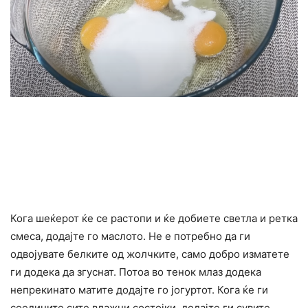
Кога шеќерот ќе се растопи и ќе добиете светла и ретка
смеса, додајте го маслото. Не е потребно да ги
одвојувате белките од жолчките, само добро изматете
ги додека да згуснат. Потоа во тенок млаз додека
непрекинато матите додајте го јогуртот. Кога ќе ги
соедините сите влажни состојки, додајте ги сувите