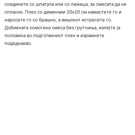
соединете со шпатула или со лажица, за смесата да не
спласне. Плех со димензии 20х20 см намастете го и
наросете го со брашно, а вишокот истресете го.
Добиената хомогена смеса без грутчиња, излејте ја
половина во подготвениот плех и израмнете
подеднакво.