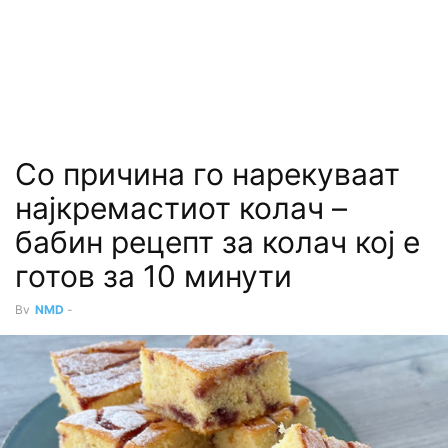
Со причина го нарекуваат
најкремастиот колач –
бабин рецепт за колач кој е
готов за 10 минути
By
NMD
-