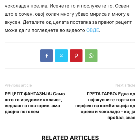
чоколаден прелив. Исечете го и послужете го. Освен
што е сочен, овој колач многу убаво мириса и многу е
вкусен. Деталите од целата постапка за првиот рецепт
може да ги погледнете во видеото
ОВДЕ
.
Previous article
Next article
РЕЦЕПТ ФАНТАЗИЈА: Само
ГРЕТА ГАРБО: Една од
што го изедовме колачот,
највкусните торти со
веднаш го повторив, ама
перфектна комбинација од
двојно поголем
ореви и чоколадо – кој ја
пробал, знае
RELATED ARTICLES