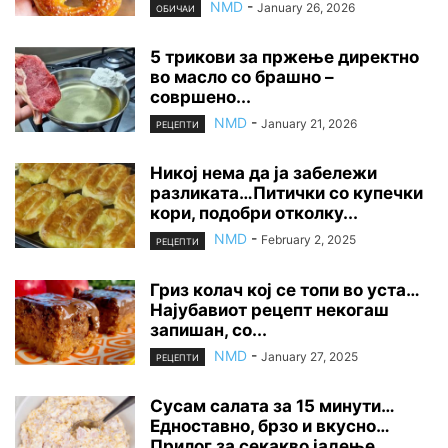
NMD
-
January 26, 2026
ОБИЧАИ
5 трикови за пржење директно
во масло со брашно –
совршено...
NMD
-
January 21, 2026
РЕЦЕПТИ
Никој нема да ја забележи
разликата…Питички со купечки
кори, подобри отколку...
NMD
-
February 2, 2025
РЕЦЕПТИ
Гриз колач кој се топи во уста…
Најубавиот рецепт некогаш
запишан, со...
NMD
-
January 27, 2025
РЕЦЕПТИ
Сусам салата за 15 минути…
Едноставно, брзо и вкусно…
Прилог за секакво јадење…