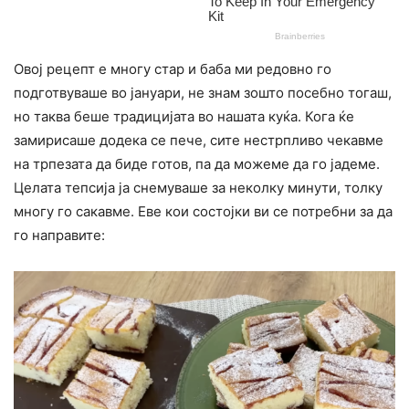
Овој рецепт е многу стар и баба ми редовно го
подготвуваше во јануари, не знам зошто посебно тогаш,
но таква беше традицијата во нашата куќа. Кога ќе
замирисаше додека се пече, сите нестрпливо чекавме
на трпезата да биде готов, па да можеме да го јадеме.
Целата тепсија ја снемуваше за неколку минути, толку
многу го сакавме. Еве кои состојки ви се потребни за да
го направите: