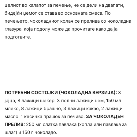
целиот во калапот за печење, не се дели на двапати,
бидејќи џемот се става во основната смеса. По
печењето, чоколадниот колач се прелива со чоколадна
глазура, која подолу може да прочитате како да ја
подготвите.
ПОТРЕБНИ СОСТОЈКИ (ЧОКОЛАДНА ВЕРЗИЈА):
3
јајца, 8 лажици шеќер, 3 полни лажици џем, 150 мл
млеко, 8 лажици брашно, 3 лажици какао, 2 лажици
масло, 1 кесичка прашок за печиво.
ЗА ЧОКОЛАДЕН
ПРЕЛИВ:
250 мл слатка павлака (хопла или павлака за
шлаг) и 150 г чоколадо.