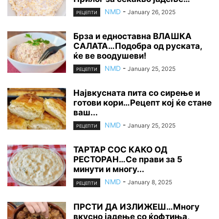
NMD
-
January 26, 2025
РЕЦЕПТИ
Брза и едноставна ВЛАШКА
САЛАТА…Подобра од руската,
ќе ве воодушеви!
NMD
-
January 25, 2025
РЕЦЕПТИ
Највкусната пита со сирење и
готови кори…Рецепт кој ќе стане
ваш...
NMD
-
January 25, 2025
РЕЦЕПТИ
ТАРТАР СОС КАКО ОД
РЕСТОРАН…Се прави за 5
минути и многу...
NMD
-
January 8, 2025
РЕЦЕПТИ
ПРСТИ ДА ИЗЛИЖЕШ…Многу
вкусно јадење со ќофтиња,