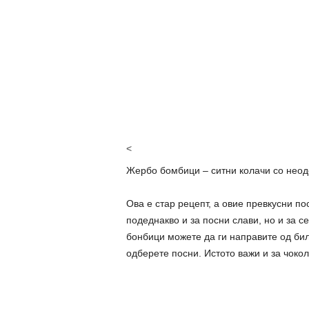
<
Жербо бомбици – ситни колачи со неодо
Ова е стар рецепт, а овие превкусни по
подеднакво и за посни слави, но и за с
бонбици можете да ги направите од бил
одберете посни. Истото важи и за чокол