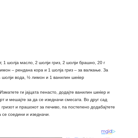
рт, 1 шолја масло, 2 шолји гриз, 2 шолји брашно, 20 г
имон – рендана кора и 1 шолја гриз – за валкање. За
 4 шолји вода, ½ лимон и 1 ванилин шеќер
Изматете ги јајцата пенасто, додајте ванилин шеќер и
урт и мешајте за да се изедначи смесата. Во друг сад
, гризот и прашокот за печиво, па постепено додабајтете
а се соедини и изедначи.