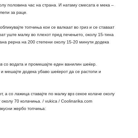
колу половина час на страна. И натаму смесата е мека –
лепи за раце.
обликувајте топчиња кои се валкаат во гриз и се ставаат
рат уште малку во плехот пред печењето, околу 15-тина
еана рерна на 200 степени околу 15-20 минути додека
ав со водата и промешајте еден ванилин шеќер.
и мешајте додека убаво шеќерот да се растопи и
т, а со лажица ставајте по малку врз секое колаче околу
околу 70 колачиња. / vukica / Сооlinarika.com
евкусни жербо топчиња: