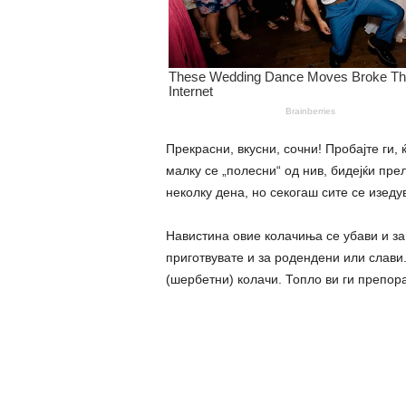
Прекрасни, вкусни, сочни! Пробајте ги,
малку се „полесни“ од нив, бидејќи пре
неколку дена, но секогаш сите се изеду
Навистина овие колачиња се убави и за 
приготвувате и за родендени или слави
(шербетни) колачи. Топло ви ги препора