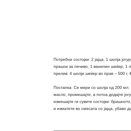
Потребни состојки: 2 јајца, 1 шолја јогу
прашок за печиво, 1 ванилин шеќер, 1 л
прелив: 4 шолји шеќер во прав – 500 г,
Постапка: Се мери со шолја од 200 мл. 
масло, промешајте, а потоа додајте јог
измешајте ги сувите состојки: брашното
и изматете во смесата со јајца, убаво д