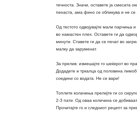
течноста. Значи, оставете ја смесата о
пенаста, ама фино се обликува и не се 
Од тестото одвојувајте мали парчиња и 
во намастен плех. Оставете ги да одмо
минути. Ставете ги да се печат во загр
малку да заруменат.
За прелив: измешајте го шеќерот во пр
Додадете и тркалца од половина лимоб 
соедини со водата. Не се вари!
Топлите колачиња прелијте ги со сирупо
2-3 пати. Од оваа количина се добиваат 
Прочитајте го и следниот рецепт за пр