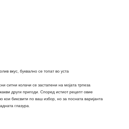
лив вкус, буквално се топат во уста
сни ситни колачи се застапени на мојата трпеза
екакви други пригоди. Според истиот рецепт овие
о кои биксвити по ваш избор, но за посната варијанта
адната глазура.