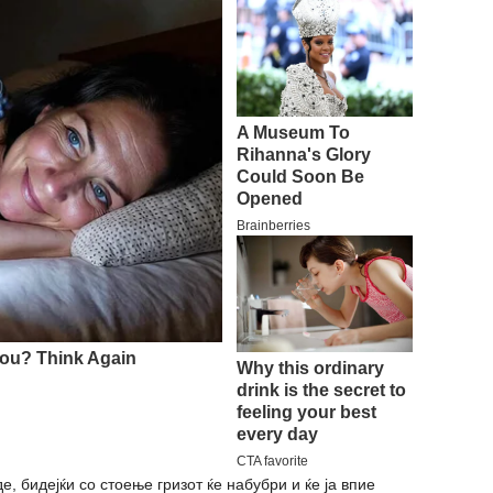
е, бидејќи со стоење гризот ќе набубри и ќе ја впие