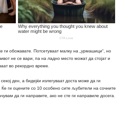
 ќе ги обожавате. Потсетуваат малку на „урмашици“, но
ливот не се вари, па на ладно место можат да стојат и
ваат во рекордно време.
секој ден, а бидејќи излегуваат доста може да ги
. Ќе ги оцените со 10 особено сите љубители на сочните
чувам да ги направите, ако не сте ги направиле досега.