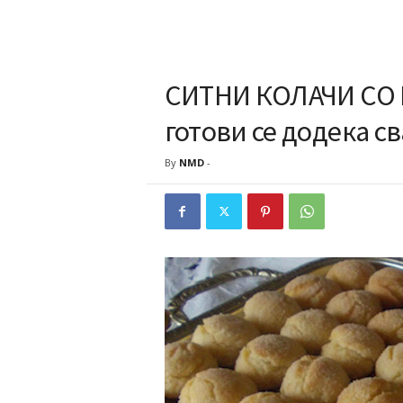
СИТНИ КОЛАЧИ СО Г
готови се додека с
By
NMD
-