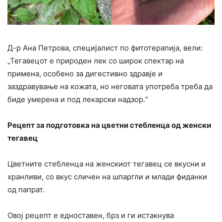
Д-р Ана Петрова, специјалист по фитотерапија, вели:
„Тегавецот е природен лек со широк спектар на
примена, особено за дигестивно здравје и
заздравување на кожата, но неговата употреба треба да
биде умерена и под лекарски надзор.“
Рецепт за подготовка на цветни стебленца од женски
тегавец
Цветните стебленца на женскиот тегавец се вкусни и
хранливи, со вкус сличен на шпаргли и млади фиданки
од папрат.
Овој рецепт е едноставен, брз и ги истакнува