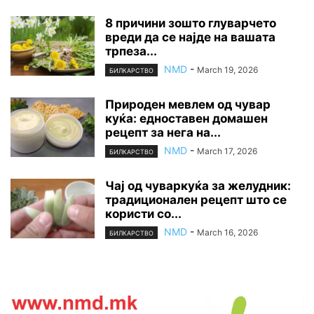
8 причини зошто глуварчето
вреди да се најде на вашата
трпеза...
NMD
-
March 19, 2026
БИЛКАРСТВО
Природен мевлем од чувар
куќа: едноставен домашен
рецепт за нега на...
NMD
-
March 17, 2026
БИЛКАРСТВО
Чај од чуваркуќа за желудник:
традиционален рецепт што се
користи со...
NMD
-
March 16, 2026
БИЛКАРСТВО