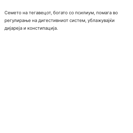
Семето на тегавецот, богато со псилиум, помага во
регулирање на дигестивниот систем, ублажувајќи
дијареја и констипација.