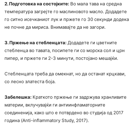
2. Подготовка на состојките:
Во мала тава на средна
температура загрејте го маслиновото масло. Додадете
го ситно исечканиот лук и пржете го 30 секунди додека
не почне да мириса. Внимавајте да не загори.
3. Пржење на стебленцата:
Додадете ги цветните
стебленца во тавата, посипете ги со морска сол и црн
пипер, и пржете ги 2-3 минути, постојано мешајќи.
Стебленцата треба да омекнат, но да останат крцкави,
со лесно златеста боја.
Забелешка:
Краткото пржење ги задржува хранливите
материи, вклучувајќи ги антиинфламаторните
соединенија, како што е потврдено во студија од 2017
година (Anti-inflammatory Study, 2017).