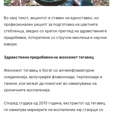
Во овој текст, акцентот е ставен на едноставен, но
професионален рецепт за подготовка на цветните
стебленца, заедно со краток преглед на здравствените
придобивки, поткрепени со стручни мислења и научни
извори.
Здравствени придобивки на женскиот тегавец
Женскиот тегавец е богат со антиинфламаторни
соединенија, вклучувајќи флавоноиди, терпеноиди и
танини, кои можат да помогнат во намалување на
хроничните воспаленија.
Според студија од 2015 година, екстрактот од тегавец
ги намалува маркерите на воспаление кај стаорци со