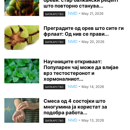
ореви: стар балкански рецепт
што повторно станува...
NMD
-
May 21, 2026
БИЛКАРСТВО
Преградите од орев што сите ги
фрлаат: Од нив се прави...
NMD
-
May 20, 2026
БИЛКАРСТВО
Научниците откриваат:
Популарен чај може да влијае
врз тестостеронот и
хормоналниот...
NMD
-
May 14, 2026
БИЛКАРСТВО
Смеса од 4 состојки што
многумина ја користат за
подобра работа...
NMD
-
May 13, 2026
БИЛКАРСТВО