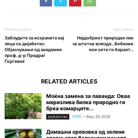
Previous article
Next article
Заблудите за исхраната кај
Најдобриот природен лек
лица со дијабетес:
за штитна жлезда…Бобинки
Објаснување од академик
кои сите ги бараат…
проф. д-р Предраг
Ѓорѓевиќ
RELATED ARTICLES
Моќна замена за лаванда: Оваа
миризлива билка природно ги
брка комарците...
NMD
-
May 29, 2026
БИЛКАРСТВО
Домашна оревовка од зелени