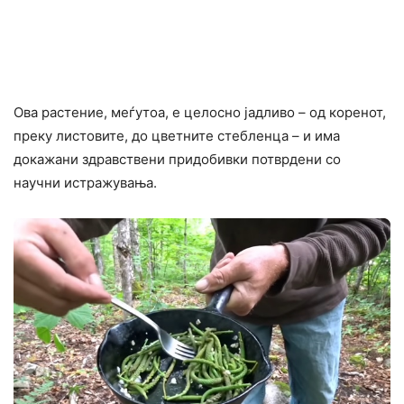
Ова растение, меѓутоа, е целосно јадливо – од коренот,
преку листовите, до цветните стебленца – и има
докажани здравствени придобивки потврдени со
научни истражувања.