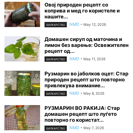
Овој природен рецепт со
коприва и мед го користеле и
нашите...
NMD
-
May 12, 2026
БИЛКАРСТВО
Домашен сируп од маточина и
лимон без варење: Освежителен
рецепт од...
NMD
-
May 11, 2026
БИЛКАРСТВО
Рузмарин во јаболков оцет: Стар
природен рецепт што повторно
привлекува внимание...
NMD
-
May 8, 2026
БИЛКАРСТВО
РУЗМАРИН ВО РАКИЈА: Стар
домашен рецепт што луѓето
повторно го користат...
NMD
-
May 7, 2026
БИЛКАРСТВО