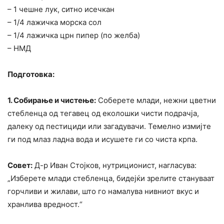
– 1 чешне лук, ситно исечкан
– 1/4 лажичка морска сол
– 1/4 лажичка црн пипер (по желба)
– НМД
Подготовка:
1. Собирање и чистење:
Соберете млади, нежни цветни
стебленца од тегавец од еколошки чисти подрачја,
далеку од пестициди или загадувачи. Темелно измијте
ги под млаз ладна вода и исушете ги со чиста крпа.
Совет:
Д-р Иван Стојков, нутриционист, нагласува:
„Изберете млади стебленца, бидејќи зрелите стануваат
горчливи и жилави, што го намалува нивниот вкус и
хранлива вредност.“