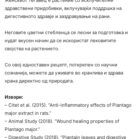
Женскиот тегавец е растение со исклучителни
здравствени придобивки, вклучувајќи поддршка на
дигестивното здравје и заздравување на рани.
Неговите цветни стебленца се лесни за подготовка и
нудат вкусен начин да се искористат лековитите
својства на растението.
Со овој едноставен рецепт, поткрепен со научни
сознанија, можете да уживате во хранлива и здрава
храна директно од природата.
Извори:
– Citet et al. (2015). “Anti-inflammatory effects of Plantago
major extract in rats.”
– Animal Study (2018). “Wound healing properties of
Plantago major.”
– Digestive Study (2018). “Plantain leaves and digestive