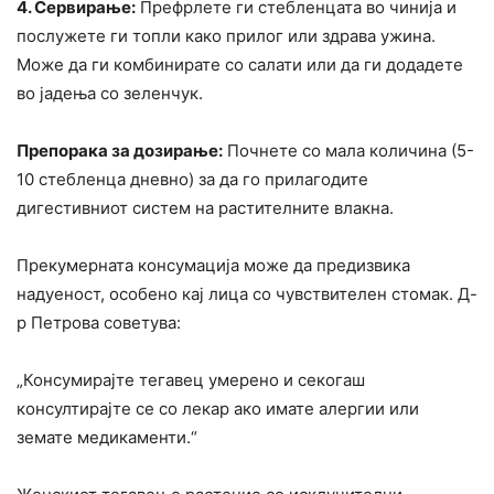
4. Сервирање:
Префрлете ги стебленцата во чинија и
послужете ги топли како прилог или здрава ужина.
Може да ги комбинирате со салати или да ги додадете
во јадења со зеленчук.
Препорака за дозирање:
Почнете со мала количина (5-
10 стебленца дневно) за да го прилагодите
дигестивниот систем на растителните влакна.
Прекумерната консумација може да предизвика
надуеност, особено кај лица со чувствителен стомак. Д-
р Петрова советува:
„Консумирајте тегавец умерено и секогаш
консултирајте се со лекар ако имате алергии или
земате медикаменти.“