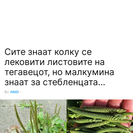
Сите знаат колку се
лековити листовите на
тегавецот, но малкумина
знаат за стебленцата…
By
NMD
-