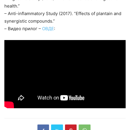
health.”
– Anti-inflammatory Study (2017). “Effects of plantain and
synergistic compounds.”
– Видео прилог –
ОВДЕ
: