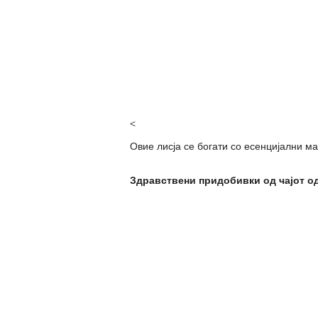
<
Овие лисја се богати со есенцијални ма
Здравствени придобивки од чајот од