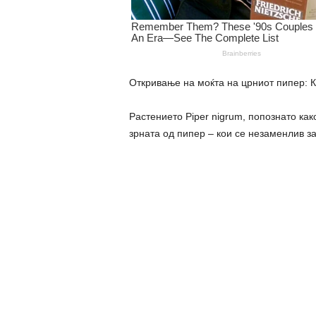
Откривање на моќта на црниот пипер: Ка
Растението Piper nigrum, попознато как
зрната од пипер – кои се незаменлив за