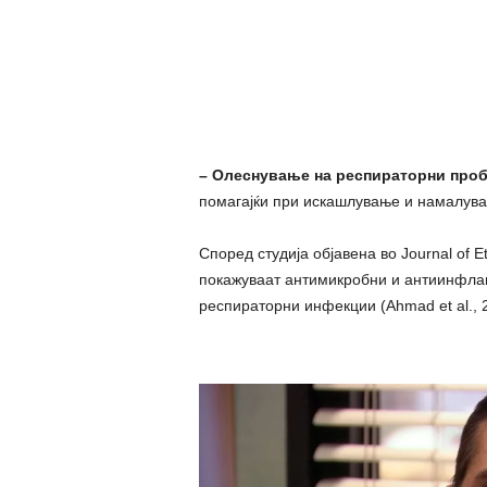
– Олеснување на респираторни про
помагајќи при искашлување и намалувањ
Според студија објавена во Journal of E
покажуваат антимикробни и антиинфлам
респираторни инфекции (Ahmad et al., 