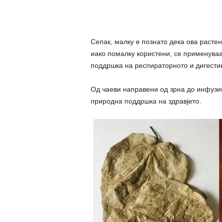
Сепак, малку е познато дека ова растен
иако помалку користени, се применува
поддршка на респираторното и дигестив
Од чаеви направени од зрна до инфузии
природна поддршка на здравјето.