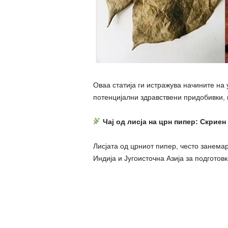
Оваа статија ги истражува начините на 
потенцијални здравствени придобивки, 
Чај од лисја на црн пипер: Скриен
Лисјата од црниот пипер, често занемар
Индија и Југоисточна Азија за подготовк