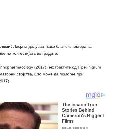
блеми:
Лисјата делуваат како благ експекторанс,
е на конгестијата во градите.
thnopharmacology (2017), екстрактите од Piper nigrum
аторни својства, што може да помогне при
2017).