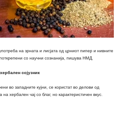
употреба на зрната и лисјата од црниот пипер и нивните
поткрепени со научни сознанија, пишува НМД.
 хербален сојузник
ени во западните кујни, се користат во делови од
а на хербален чај со благ, но карактеристичен вкус.