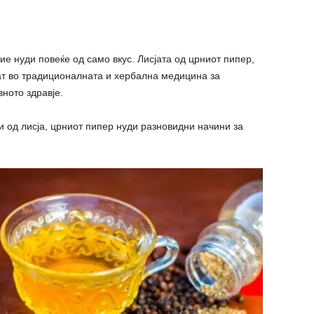
ие нуди повеќе од само вкус. Лисјата од црниот пипер,
ат во традиционалната и хербална медицина за
ното здравје.
 од лисја, црниот пипер нуди разновидни начини за