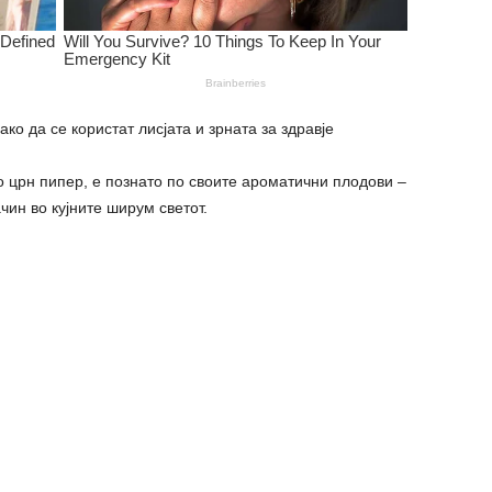
ко да се користат лисјата и зрната за здравје
о црн пипер, е познато по своите ароматични плодови –
чин во кујните ширум светот.