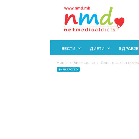
Н
М
Д
ВЕСТИ
ДИЕТИ
ЗДРАВЈЕ
Home
Билкарство
Сите го сакаат црнио
БИЛКАРСТВО