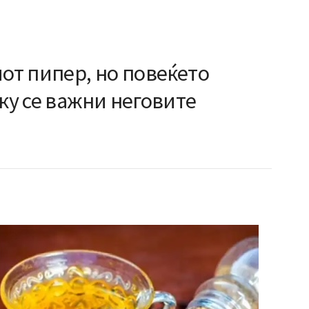
иот пипер, но повеќето
лку се важни неговите