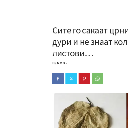
Сите го сакаат црн
дури и не знаат ко
листови…
By
NMD
-