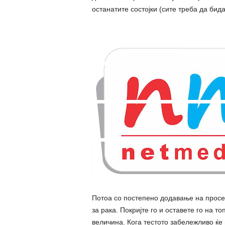
останатите состојки (сите треба да бид
Потоа со постепено додавање на просе
за рака. Покријте го и оставете го на т
величина. Кога тестото забележливо ќе 