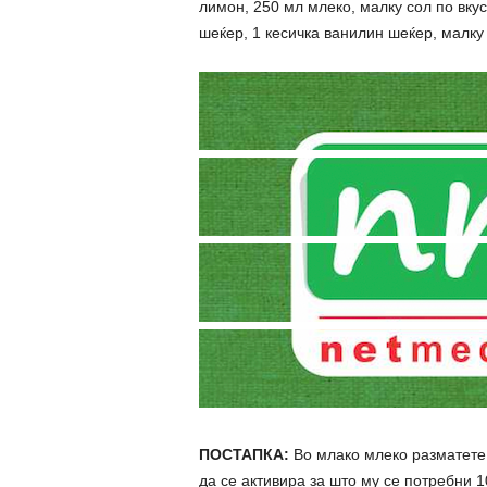
лимон, 250 мл млеко, малку сол по вкус
шеќер, 1 кесичка ванилин шеќер, малку
ПОСТАПКА:
Во млако млеко разматете г
да се активира за што му се потребни 10