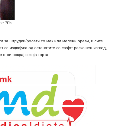
ти за штрудли/ролати со мак или мелени ореви, и сите
пт се издвојува од останатите со својот раскошен изглед,
 стои покрај секоја торта.