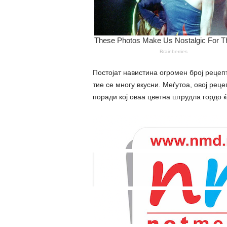
Постојат навистина огромен број рецеп
тие се многу вкусни. Меѓутоа, овој реце
поради кој оваа цветна штрудла гордо ќе