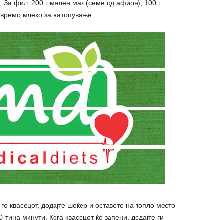
. За фил: 200 г мелен мак (семе од афион), 100 г
 времо млеко за натопување
о квасецот, додајте шеќер и оставете на топло место
-тина минути. Кога квасецот ќе запени, додајте ги