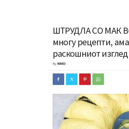
ШТРУДЛА СО МАК В
многу рецепти, ама 
раскошниот изглед
By
NMD
-