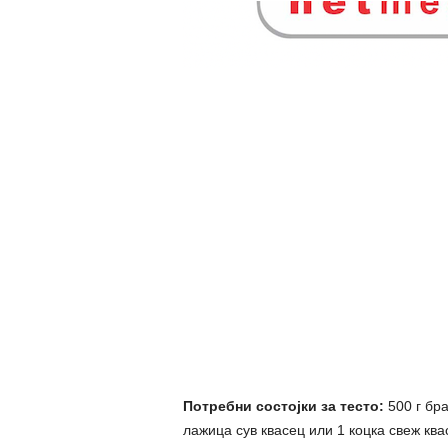
Потребни состојки за тесто:
500 г бра
лажица сув квасец или 1 коцка свеж квас