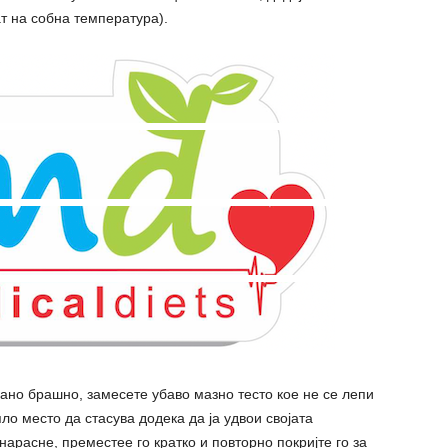
ат на собна температура).
ано брашно, замесете убаво мазно тесто кое не се лепи
опло место да стасува додека да ја удвои својата
нарасне, преместее го кратко и повторно покријте го за