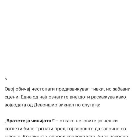
<
Овој обичај честопати предизвикувал тивки, но забавни
сцени. Една од најпознатите анегдоти раскажува како
војводата од Девоншир викнал по слугата:
„
Вратете ја чинијата!
“ – откако неговите јагнешки
котлети биле тргнати пред тој воопшто да започне со
јадење. Кралицата, според сведоштвата, била искрено