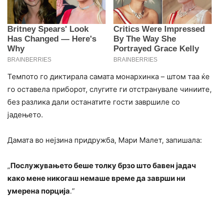
Темпото го диктирала самата монархинка – штом таа ќе
го оставела приборот, слугите ги отстранувале чиниите,
без разлика дали останатите гости завршиле со
јадењето.
Дамата во нејзина придружба, Мари Малет, запишала:
„
Послужувањето беше толку брзо што бавен јадач
како мене никогаш немаше време да заврши ни
умерена порција
.“