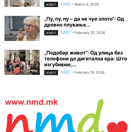
NMD
-
March 4, 2026
ЖИВОТ
„Пу, пу, пу – да не чуе злото“: Од
древно плукање...
NMD
-
February 20, 2026
ЖИВОТ
„Подобар живот“: Од улица без
телефони до дигитална ера: Што
изгубивме,...
NMD
-
February 19, 2026
ЖИВОТ