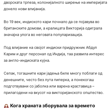
дворската трпеза, колонијалното ширење на империјата
донело нови влијанија.
Во 19 век, индиското кари почнало да се појавува во
британските домови, а кралицата Викторија одиграла
значајна улога во неговата популаризација.
Под влијание на својот индиски придружник Абдул
Карим и друг персонал од Индија, таа развила интерес
за англо-индиската кујна.
Сепак, тогашните кари јадења биле многу поблаги од
денешните, често без лута пиперка, а понекогаш
подготвувани со јаболка или варена краставица –
прилагодени на вкусот на викторијанското општество.
Кога храната зборувала за времето