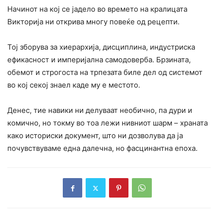
Начинот на кој се јадело во времето на кралицата
Викторија ни открива многу повеќе од рецепти.
Тој зборува за хиерархија, дисциплина, индустриска
ефикасност и империјална самодоверба. Брзината,
обемот и строгоста на трпезата биле дел од системот
во кој секој знаел каде му е местото.
Денес, тие навики ни делуваат необично, па дури и
комично, но токму во тоа лежи нивниот шарм – храната
како историски документ, што ни дозволува да ја
почувствуваме една далечна, но фасцинантна епоха.