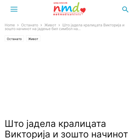
Home
Останато
Живот
Што јадела кралицата Викторија и
зошто начинот на јадење бил симбол на...
Останато
Живот
Што јадела кралицата
Викторија и зошто начинот