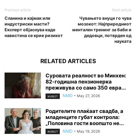
Previous article
Next article
Сланина и кајмак или
Чувањето внуци го чува
индустриски масти?
мозокот: Најприродниот
Експерт објаснува каде
ментален тренинг за баби и
навистина се крие ризикот
дедовци, потврден од
науката
RELATED ARTICLES
Суровата реалност во Минхен:
82-годишна пензионерка
преживува со само 350 евра...
NMD
-
May 27, 2026
ЖИВОТ
Родителите плаќаат свадба, а
младенците губат контрола:
„Половина гости воопшто не...
NMD
-
May 19, 2026
ЖИВОТ