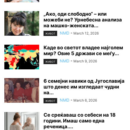
„Ако, оди слободно“ – или
можеби не? Урнебесна анализа
на машко-женската...
NMD
-
March 12, 2026
ЖИВОТ
Каде во светот владее најголем
мир? Овие 5 држави се меѓу...
NMD
-
March 9, 2026
ЖИВОТ
6 семејни навики од Југославија
што денес им изгледаат чудни
на...
NMD
-
March 6, 2026
ЖИВОТ
Се среќаваш со себеси на 18
години. Имаш само една
реченица....