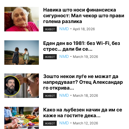
Навика што носи финансиска
сигурност: Мал чекор што прави
голема разлика
NMD
-
April 18, 2026
ЖИВОТ
Еден ден во 1981: без Wi-Fi, без
стрес… дали би се...
NMD
-
March 19, 2026
ЖИВОТ
Зошто некои луѓе не можат да
напредуваат? Отец Александар
го открива...
NMD
-
March 18, 2026
ЖИВОТ
Како на љубезен начин да им се
каже на гостите дека...
NMD
-
March 12, 2026
ЖИВОТ