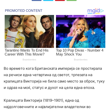
Во времето кога Британската империја се простирала
на речиси една четвртина од светот, трпезата на
кралицата Викторија не била само место за оброк, туку
и одраз на моќ, статус и духот на цела една епоха.
Кралицата Викторија (1819–1901), една од
најдолговечните и највлијателни владетелки во