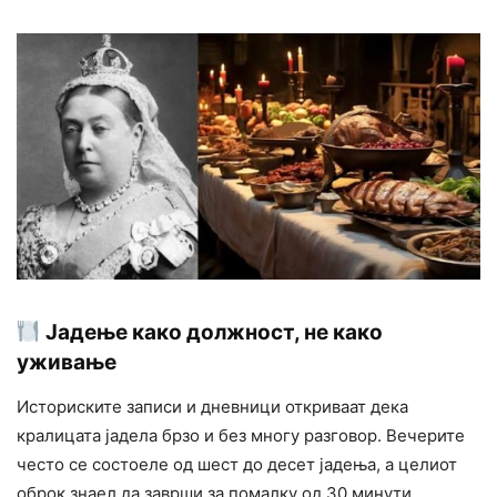
Јадење како должност, не како
уживање
Историските записи и дневници откриваат дека
кралицата јадела брзо и без многу разговор. Вечерите
често се состоеле од шест до десет јадења, а целиот
оброк знаел да заврши за помалку од 30 минути.