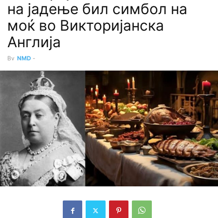
на јадење бил симбол на
моќ во Викторијанска
Англија
By
NMD
-