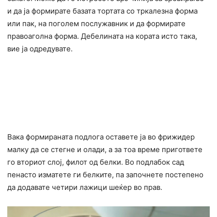
и да ја формирате базата тортата со тркалезна форма
или пак, на поголем послужавник и да формирате
правоаголна форма. Дебелината на кората исто така,
вие ја одредувате.
Вака формираната подлога оставете ја во фрижидер
малку да се стегне и олади, а за тоа време пригответе
го вториот слој, филот од белки. Во подлабок сад
пенасто изматете ги белките, па започнете постепено
да додавате четири лажици шеќер во прав.