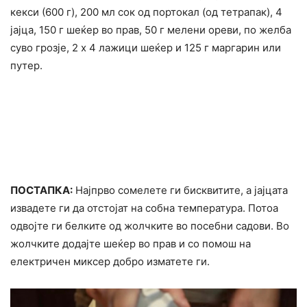
кекси (600 г), 200 мл сок од портокал (од тетрапак), 4
јајца, 150 г шеќер во прав, 50 г мелени ореви, по желба
суво грозје, 2 х 4 лажици шеќер и 125 г маргарин или
путер.
ПОСТАПКА:
Најпрво сомелете ги бисквитите, а јајцата
извадете ги да отстојат на собна температура. Потоа
одвојте ги белките од жолчките во посебни садови. Во
жолчките додајте шеќер во прав и со помош на
електричен миксер добро изматете ги.