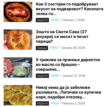
Кои 3 состојки го подобруваат
вкусот на подварокот? Киселата
зелка ги...
NMD
-
February 1, 2026
РЕЦЕПТИ
Зошто на Свети Сава (27
јануари) се месат и печат
переци?
NMD
-
January 26, 2026
ОБИЧАИ
5 трикови за пржење директно
во масло со брашно –
совршено...
NMD
-
January 21, 2026
РЕЦЕПТИ
Никој нема да ја забележи
разликата…Питички со купечки
кори, подобри отколку...
NMD
-
February 2, 2025
РЕЦЕПТИ