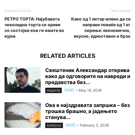
Previous article
Next article
РЕТРО ТОРТА: Најубавата
Како од 1 литар млеко да се
чоколадна торта со ореви
направи повеќе од 1 кг
со состојки кои ги имате во
сирење: економично,
кујна
вкусно, едноставно и брзо
RELATED ARTICLES
Свештеник Александар открива
како да одговорите на навреди и
предавства без...
NMD
-
May 19, 2026
РЕЦЕПТИ
Ова е најздравата запршка – без
трошка брашно, а јадењето
станува...
NMD
-
February 3, 2026
КОРИСНО