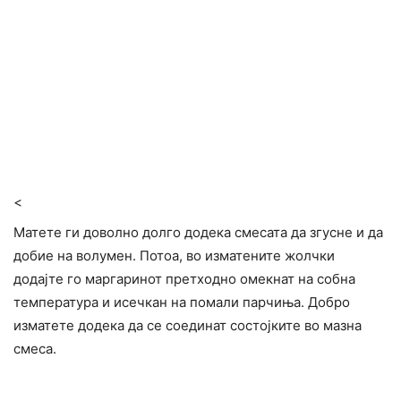
<
Матете ги доволно долго додека смесата да згусне и да
добие на волумен. Потоа, во изматените жолчки
додајте го маргаринот претходно омекнат на собна
температура и исечкан на помали парчиња. Добро
изматете додека да се соединат состојките во мазна
смеса.