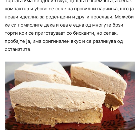
Тортата има неодолив вкус, целата е кремаста, а сепак
компактна и убаво се сече на правилни парчиња, што ја
прави идеална за родендени и други прослави. Можеби
ќе си помислите дека и ова е една од многуте брзи
торти кои се приготвуваат со бисквити, но сепак,
пробајте ја, има оригинален вкус и се разликува од
останатите.