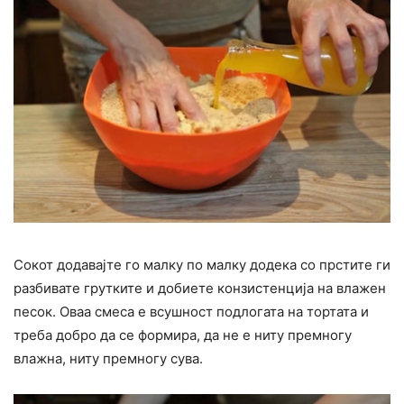
Сокот додавајте го малку по малку додека со прстите ги
разбивате грутките и добиете конзистенција на влажен
песок. Оваа смеса е всушност подлогата на тортата и
треба добро да се формира, да не е ниту премногу
влажна, ниту премногу сува.