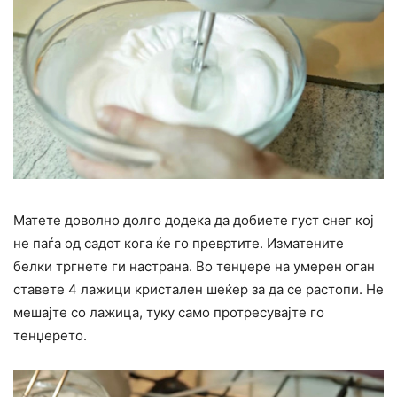
Матете доволно долго додека да добиете густ снег кој
не паѓа од садот кога ќе го превртите. Изматените
белки тргнете ги настрана. Во тенџере на умерен оган
ставете 4 лажици кристален шеќер за да се растопи. Не
мешајте со лажица, туку само протресувајте го
тенџерето.