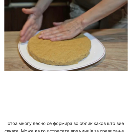
Потоа многу лесно се формира во облик каков што вие
сакате. Може да го истресете врз чинија за сревирање