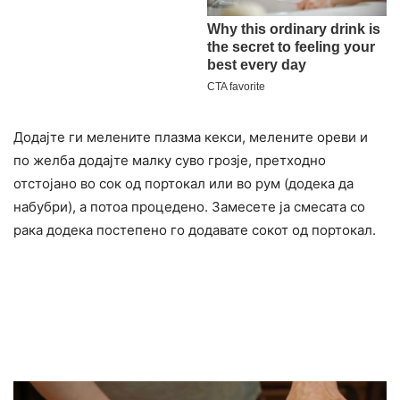
Додајте ги мелените плазма кекси, мелените ореви и
по желба додајте малку суво грозје, претходно
отстојано во сок од портокал или во рум (додека да
набубри), а потоа процедено. Замесете ја смесата со
рака додека постепено го додавате сокот од портокал.