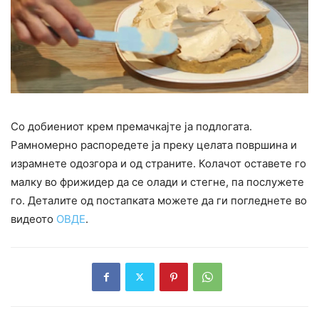
Со добиениот крем премачкајте ја подлогата.
Рамномерно распоредете ја преку целата површина и
израмнете одозгора и од страните. Колачот оставете го
малку во фрижидер да се олади и стегне, па послужете
го. Деталите од постапката можете да ги погледнете во
видеото
ОВДЕ
.