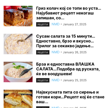
Гриз колач кој се топи во уста…
Најубавиот рецепт некогаш
запишан, со...
NMD
-
January 27, 2025
РЕЦЕПТИ
Сусам салата за 15 минути…
Едноставно, брзо и вкусно…
Прилог за секакво јадење…
NMD
-
January 26, 2025
РЕЦЕПТИ
Брза и едноставна ВЛАШКА
САЛАТА…Подобра од руската,
ќе ве воодушеви!
NMD
-
January 25, 2025
РЕЦЕПТИ
Највкусната пита со сирење и
готови кори…Рецепт кој ќе стане
ваш...
NMD
-