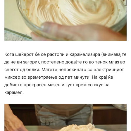
Кога шеќерот ќе се растопи и карамелизира (внимавајте
да не ви загори), постепено додајте го во тенок млаз во
снегот од белки. Матете непрекинато со електричниот
миксер во времетраење од пет минути. На крај ќе
добиете прекрасен мазен и густ крем со вкус на
карамел.