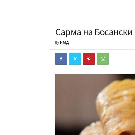
Сарма на Босански
By
НМД
-