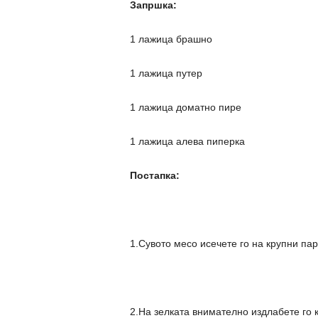
Запршка:
1 лажица брашно
1 лажица путер
1 лажица доматно пире
1 лажица алева пиперка
Постапка:
1.Сувото месо исечете го на крупни пар
2.На зелката внимателно издлабете го ко