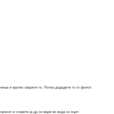
чиња и кратко сварете го. Потоа додадете го го филот.
ренот и ставете ја да се вари во вода со оцет.