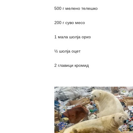
500 г мелено телешко
200 г суво месо
1 мала шолја ориз
½ шолја оцет
2 главици кромид