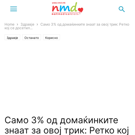
Home
Здравје
Само 3% од домаќинките знаат за овој трик: Ретко
кој се досетил...
Здравје
Останато
Корисно
Само 3% од домаќинките
знаат за овој трик: Ретко кој