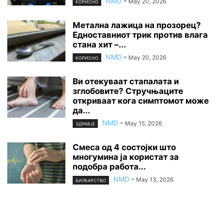
NMD
-
May 20, 2026
КОРИСНО
Метална лажица на прозорец?
Едноставниот трик против влага
стана хит –...
NMD
-
May 20, 2026
КОРИСНО
Ви отекуваат стапалата и
зглобовите? Стручњаците
откриваат кога симптомот може
да...
NMD
-
May 15, 2026
ЗДРАВЈЕ
Смеса од 4 состојки што
многумина ја користат за
подобра работа...
NMD
-
May 13, 2026
БИЛКАРСТВО