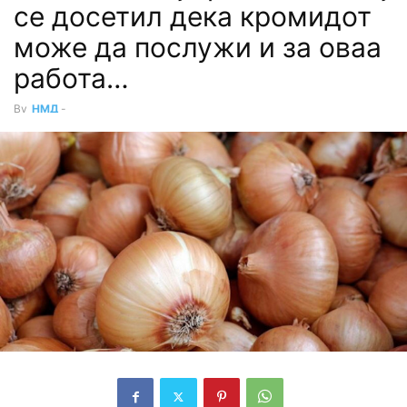
се досетил дека кромидот
може да послужи и за оваа
работа…
By
НМД
-