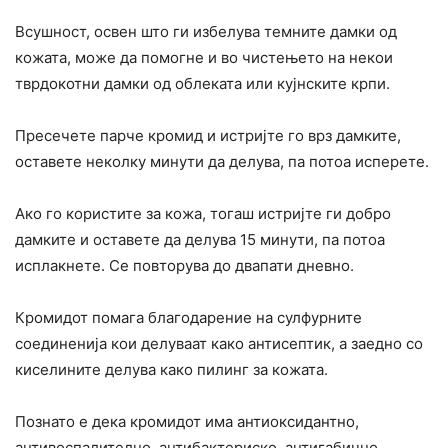
Всушност, освен што ги избелува темните дамки од
кожата, може да помогне и во чистењето на некои
тврдокотни дамки од облеката или кујнските крпи.
Пресечете парче кромид и истријте го врз дамките,
оставете неколку минути да делува, па потоа исперете.
Ако го користите за кожа, тогаш истријте ги добро
дамките и оставете да делува 15 минути, па потоа
исплакнете. Се повторува до двапати дневно.
Кромидот помага благодарение на сулфурните
соединенија кои делуваат како антисептик, а заедно со
киселините делува како пилинг за кожата.
Познато е дека кромидот има антиоксидантно,
антивоспалително, антибактериско, антигабично