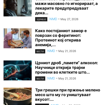
мажи масовно го игнорираат, а
лекарите предупредуваат
дека...
NMD
-
May 27, 2026
ЗДРАВЈЕ
Како постојаниот замор е
поврзан со феритинот:
Протеинот кој открива
анемија,...
NMD
-
May 21, 2026
ВЕСТИ
Црниот дроб „памети“ алкохол:
Научници открија трајни
промени во клетките што...
NMD
-
May 21, 2026
ВЕСТИ
Три грешки при пржење мелено
месо што му го уништуваат
вкусот:...