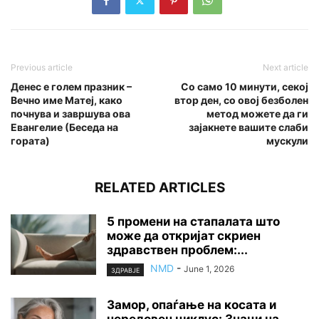
Previous article
Next article
Денес е голем празник –
Со само 10 минути, секој
Вечно име Матеј, како
втор ден, со овој безболен
почнува и завршува ова
метод можете да ги
Евангелие (Беседа на
зајакнете вашите слаби
гората)
мускули
RELATED ARTICLES
5 промени на стапалата што
може да откријат скриен
здравствен проблем:...
NMD
-
June 1, 2026
ЗДРАВЈЕ
Замор, опаѓање на косата и
нередовен циклус: Знаци на