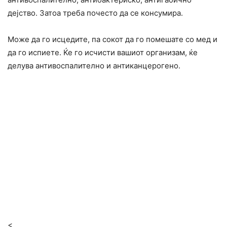
дејство. Затоа треба почесто да се консумира.
Може да го исцедите, па сокот да го помешате со мед и
да го испиете. Ќе го исчисти вашиот организам, ќе
делува антивоспалително и антиканцерогено.
<