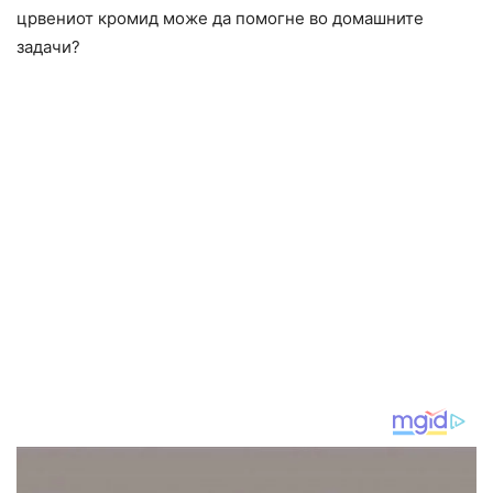
црвениот кромид може да помогне во домашните
задачи?