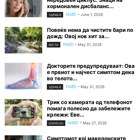
хормонален дисбаланс...
NMD
-
June 1, 2026
ЗДРАВЈЕ
Повеќе нема да чистите бари по
дожд: Овој нов хит за...
NMD
-
May 31, 2026
ВЕСТИ
Докторите предупредуваат: Ова
е првиот и најчест симптом дека
во телото...
NMD
-
May 31, 2026
ЗДРАВЈЕ
Трик со камерата од телефонот
помага полесно да забележите
крлежи: Еве...
NMD
-
May 27, 2026
КОРИСНО
Симптомот кој македонските