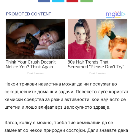
Некои трикови навистина можат да ни послужат во
секојдневните домашни задачи. Повеќето луѓе користат
хемиски средства за разни активности, кои најчесто се
штетни и лошо влијаат врз целокупното здравје.
Затоа, колку е можно, треба тие хемикалии да се
заменат со некои природни состојки. Дали знаевте дека