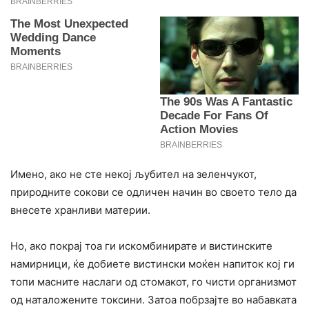
Имено, ако не сте некој љубител на зеленчукот,
природните сокови се одличен начин во своето тело да
внесете хранливи материи.
Но, ако покрај тоа ги искомбинирате и вистинските
намирници, ќе добиете вистински моќен напиток кој ги
топи масните наслаги од стомакот, го чисти организмот
од наталожените токсини. Затоа побрзајте во набавката