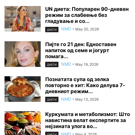
UN диета: Популарен 90-дневен
режим за слабеење без
гладување и со...
NMD
-
May 20, 2026
ДИЕТИ
Пијте го 21 ден: Едноставен
напиток од семе и јогурт
помага...
NMD
-
May 19, 2026
ДИЕТИ
Познатата супа од зелка
повторно е хит: Како делува 7-
дневниот режим...
NMD
-
May 13, 2026
ДИЕТИ
Куркумата и метаболизмот: Што
навистина велат експертите за
нејзината улога во...
NMD
-
May 4, 2026
ДИЕТИ