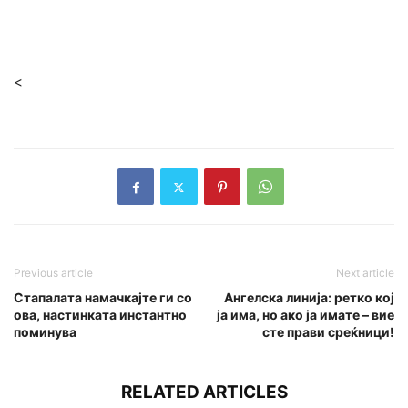
<
Previous article
Next article
Стапалата намачкајте ги со
Ангелска линија: ретко кој
ова, настинката инстантно
ја има, но ако ја имате – вие
поминува
сте прави среќници!
RELATED ARTICLES