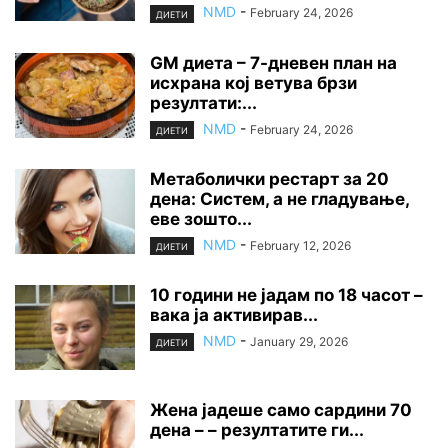
NMD
-
February 24, 2026
ДИЕТИ
GM диета – 7-дневен план на
исхрана кој ветува брзи
резултати:...
NMD
-
February 24, 2026
ДИЕТИ
Метаболички рестарт за 20
дена: Систем, а не гладување,
еве зошто...
NMD
-
February 12, 2026
ДИЕТИ
10 години не јадам по 18 часот –
вака ја активирав...
NMD
-
January 29, 2026
ДИЕТИ
Жена јадеше само сардини 70
дена – – резултатите ги...