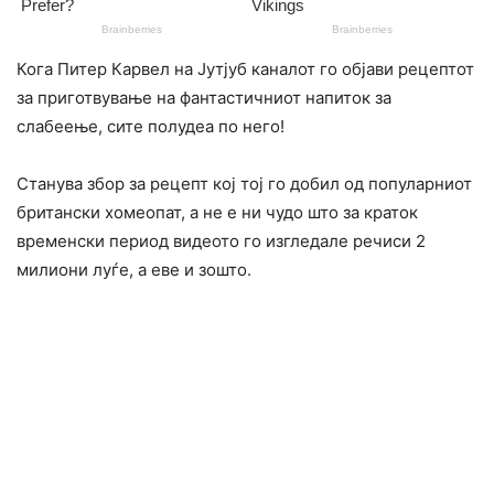
Кога Питер Карвел на Јутјуб каналот го објави рецептот
за приготвување на фантастичниот напиток за
слабеење, сите полудеа по него!
Станува збор за рецепт кој тој го добил од популарниот
британски хомеопат, а не е ни чудо што за краток
временски период видеото го изгледале речиси 2
милиони луѓе, а еве и зошто.