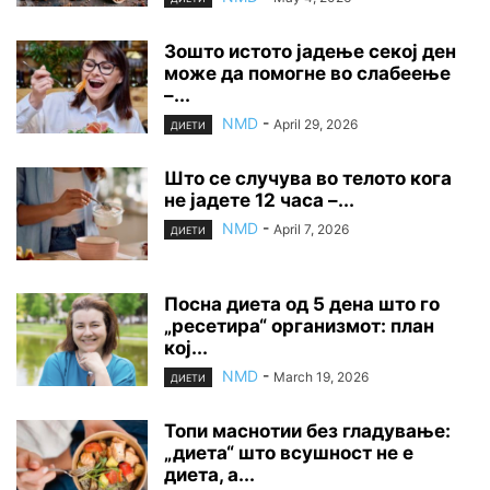
Зошто истото јадење секој ден
може да помогне во слабеење
–...
NMD
-
April 29, 2026
ДИЕТИ
Што се случува во телото кога
не јадете 12 часа –...
NMD
-
April 7, 2026
ДИЕТИ
Посна диета од 5 дена што го
„ресетира“ организмот: план
кој...
NMD
-
March 19, 2026
ДИЕТИ
Топи маснотии без гладување:
„диета“ што всушност не е
диета, а...