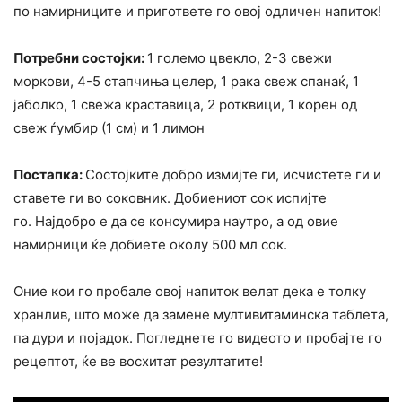
по намирниците и пригответе го овој одличен напиток!
Потребни состојки:
1 големо цвекло, 2-3 свежи
моркови, 4-5 стапчиња целер, 1 рака свеж спанаќ, 1
јаболко, 1 свежа краставица, 2 ротквици, 1 корен од
свеж ѓумбир (1 см) и 1 лимон
Постапка:
Состојките добро измијте ги, исчистете ги и
ставете ги во соковник. Добиениот сок испијте
го. Најдобро е да се консумира наутро, а од овие
намирници ќе добиете околу 500 мл сок.
Оние кои го пробале овој напиток велат дека е толку
хранлив, што може да замене мултивитаминска таблета,
па дури и појадок. Погледнете го видеото и пробајте го
рецептот, ќе ве восхитат резултатите!