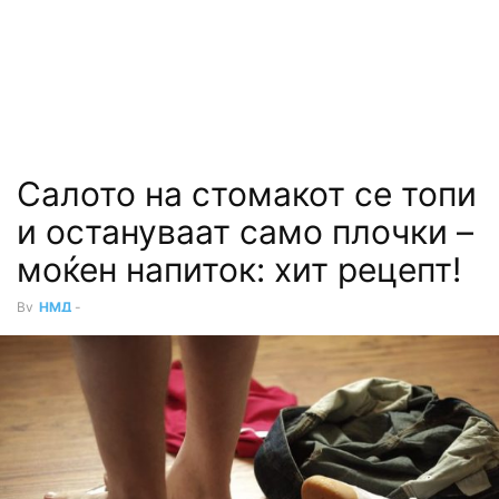
Салото на стомакот се топи
и остануваат само плочки –
моќен напиток: хит рецепт!
By
НМД
-