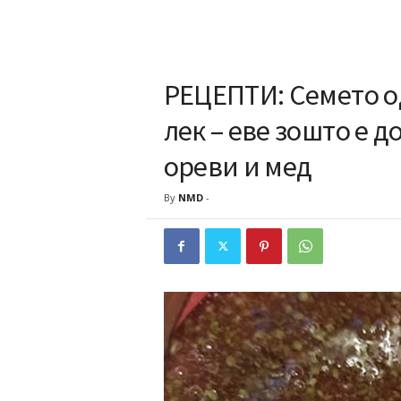
РЕЦЕПТИ: Семето о
лек – еве зошто е д
ореви и мед
By
NMD
-