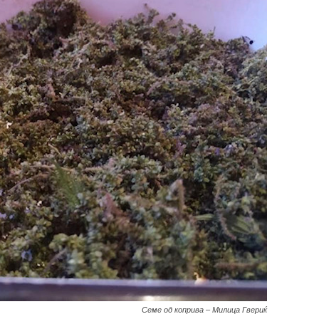
Семе од коприва – Милица Гвериќ