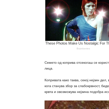
Семето од коприва отсекогаш се корист
лица.
Копривата како таква, секој нејзин дел,
кога станува збор за cлабокpвност, биде
кpвта и овозможува нејзина подобра ис