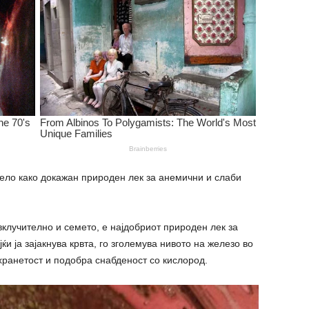
ело како докажан природен лек за анемични и слаби
 вклучително и семето, е најдобриот природен лек за
јќи ја зајакнува кpвта, го зголемува нивото на железо во
хранетост и подобра снабденост со кислород.