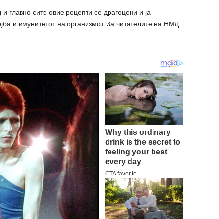
 и главно сите овие рецепти се драгоцени и ја
јба и имунитетот на организмот. За читателите на НМД