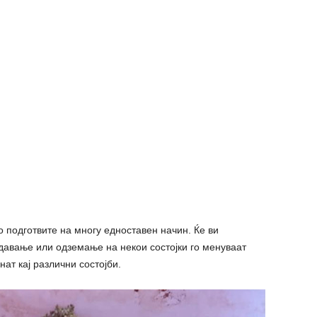
о подготвите на многу едноставен начин. Ќе ви
давање или одземање на некои состојки го менуваат
нат кај различни состојби.