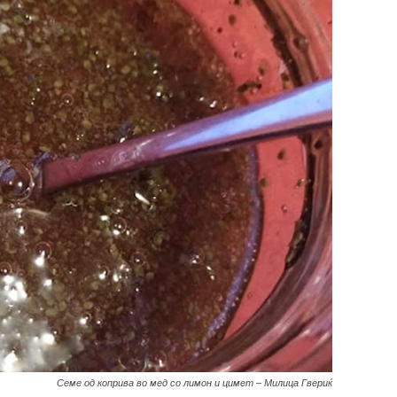
Семе од коприва во мед со лимон и цимет – Милица Гвериќ