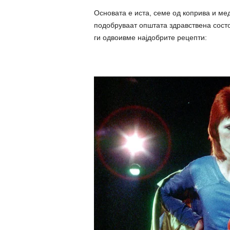
Основата е иста, семе од коприва и мед
подобруваат општата здравствена состо
ги одвоивме најдобрите рецепти: