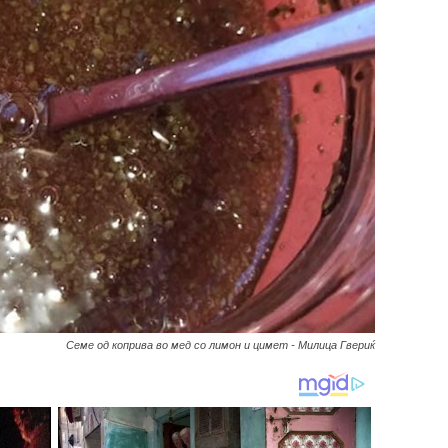
Семе од коприва во мед со лимон и цимет - Милица Гвериќ