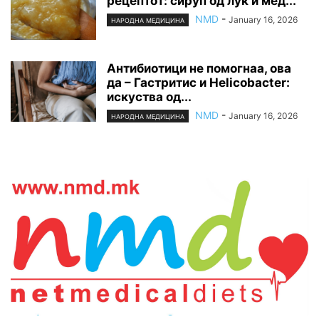
рецептот: сируп од лук и мед...
NMD
-
January 16, 2026
НАРОДНА МЕДИЦИНА
Антибиотици не помогнаа, ова
да – Гастритис и Helicobacter:
искуства од...
NMD
-
January 16, 2026
НАРОДНА МЕДИЦИНА