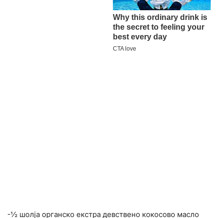
-½ шолја органско екстра девствено кокосово масло