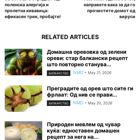
поленска алергија и
направете вака за да го
пролетна кивавица:
прочистите домот од
ефикасен трик, пробајте!
вируси
RELATED ARTICLES
Домашна оревовка од зелени
ореви: стар балкански рецепт
што повторно станува...
NMD
-
May 21, 2026
БИЛКАРСТВО
Преградите од орев што сите ги
фрлаат: Од нив се прави...
NMD
-
May 20, 2026
БИЛКАРСТВО
Природен мевлем од чувар
куќа: едноставен домашен
рецепт за нега на...