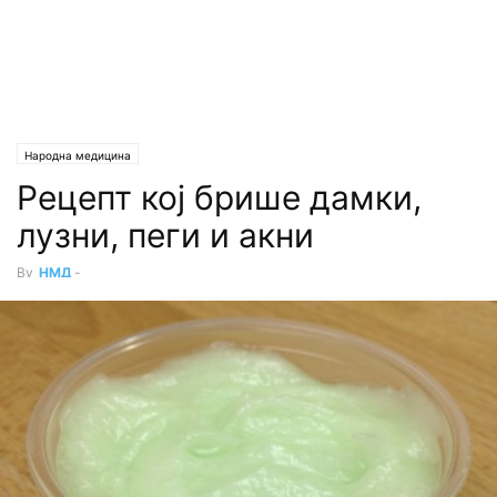
Народна медицина
Рецепт кој брише дамки,
лузни, пеги и акни
By
НМД
-