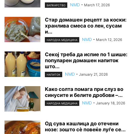
NMD
-
March 17, 2026
БИЛКАРСТВО
Стар домашен рецепт за коски:
хранлива смеса со лен, сусам
и...
NMD
-
March 12, 2026
НАРОДНА МЕДИЦИНА
Секој треба да испие по 1 шише:
популарен домашен напиток
што...
NMD
-
January 21, 2026
НАПИТОК
Како солта помага при слуз во
синусите и белите дробови –...
NMD
-
January 18, 2026
НАРОДНА МЕДИЦИНА
Од сува кашлица до отечени
нозе: зошто сè повеќе луѓе се...