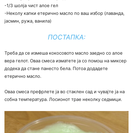
-1/3 шолја чист алое гел
-Неколу капки етерично масло по ваш избор (лаванда,
јасмин, ружа, ванила)
ПОСТАПКА:
Треба да се измеша кокосовото масло заедно со алое
вера гелот. Оваа смеса изматете ја со помош на миксер
додека да стане панесто бела. Потоа додадете
етерично масло.
Оваа смеса префрлете ја во стаклен сад и чувајте ја на
собна температура. Лосионот трае неколку седмици.