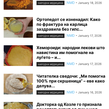
NMD
-
January 18, 2026
НАРОДНА МЕДИЦИНА
Ортопедот се изненадил: Како
по фрактура на карлица
заздравила без гипс...
NMD
-
January 17, 2026
НАРОДНА МЕДИЦИНА
Хемороиди: народни лекови што
навистина им помогнале на
луѓето – и...
NMD
-
January 17, 2026
НАРОДНА МЕДИЦИНА
Читателка сведочи: „Ми помогна
100% при скршеница“ – еве како
делува...
NMD
-
January 16, 2026
НАРОДНА МЕДИЦИНА
Докторка од Козле го признала