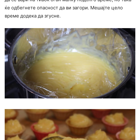
ќе одбегнете опасност да ви загори. Мешајте цело
време додека да згусне.