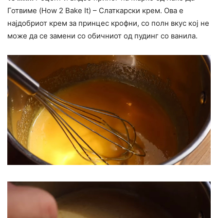
Готвиме (How 2 Bake It) – Слаткарски крем. Ова е
најдобриот крем за принцес крофни, со полн вкус кој не
може да се замени со обичниот од пудинг со ванила.