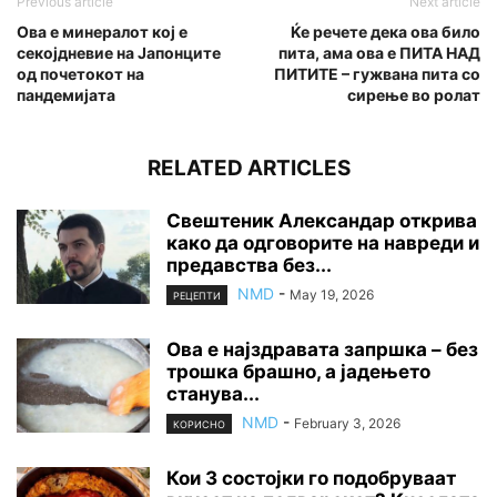
Previous article
Next article
Ова е минералот кој е
Ќе речете дека ова било
секојдневие на Јапонците
пита, ама ова е ПИТА НАД
од почетокот на
ПИТИТЕ – гужвана пита со
пандемијата
сирење во ролат
RELATED ARTICLES
Свештеник Александар открива
како да одговорите на навреди и
предавства без...
NMD
-
May 19, 2026
РЕЦЕПТИ
Ова е најздравата запршка – без
трошка брашно, а јадењето
станува...
NMD
-
February 3, 2026
КОРИСНО
Кои 3 состојки го подобруваат