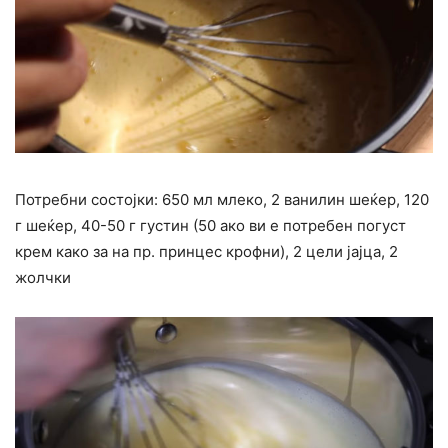
Потребни состојки: 650 мл млеко, 2 ванилин шеќер, 120
г шеќер, 40-50 г густин (50 ако ви е потребен погуст
крем како за на пр. принцес крофни), 2 цели јајца, 2
жолчки