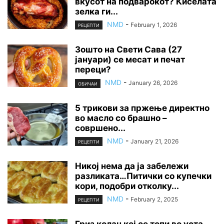
вкусот на подварокот? Киселата
зелка ги...
NMD
-
February 1, 2026
РЕЦЕПТИ
Зошто на Свети Сава (27
јануари) се месат и печат
переци?
NMD
-
January 26, 2026
ОБИЧАИ
5 трикови за пржење директно
во масло со брашно –
совршено...
NMD
-
January 21, 2026
РЕЦЕПТИ
Никој нема да ја забележи
разликата…Питички со купечки
кори, подобри отколку...
NMD
-
February 2, 2025
РЕЦЕПТИ
Гриз колач кој се топи во уста…