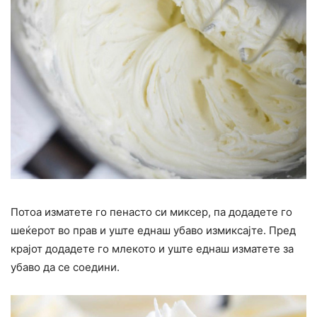
Потоа изматете го пенасто си миксер, па додадете го
шеќерот во прав и уште еднаш убаво измиксајте. Пред
крајот додадете го млекото и уште еднаш изматете за
убаво да се соедини.