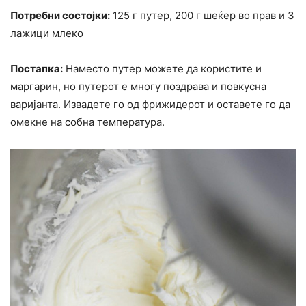
Потребни состојки:
125 г путер, 200 г шеќер во прав и 3
лажици млеко
Постапка:
Наместо путер можете да користите и
маргарин, но путерот е многу поздрава и повкусна
варијанта. Извадете го од фрижидерот и оставете го да
омекне на собна температура.