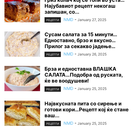
Најубавиот рецепт некогаш
запишан, со...
NMD
-
January 27, 2025
РЕЦЕПТИ
Сусам салата за 15 минути…
Едноставно, брзо и вкусно…
Прилог за секакво јадење…
NMD
-
January 26, 2025
РЕЦЕПТИ
Брза и едноставна ВЛАШКА
САЛАТА…Подобра од руската,
ќе ве воодушеви!
NMD
-
January 25, 2025
РЕЦЕПТИ
Највкусната пита со сирење и
готови кори…Рецепт кој ќе стане
ваш...
NMD
-
January 25, 2025
РЕЦЕПТИ