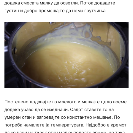
додека смесата малку да осветли. Потоа додадете
густин и добро промешајте да нема грутчиња.
Постепено додавајте го млекото и мешајте цело време
додека убаво да се изедначи. Садот ставете го на
умерен оган и загревајте со константно мешање. По
потреба намалете ја температурата. Најдобро е кремот
да се вари на тивок оган малку подолго време, но така