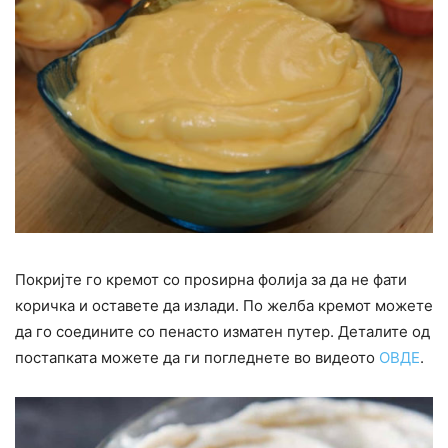
Покријте го кремот со проѕирна фолија за да не фати
коричка и оставете да излади. По желба кремот можете
да го соедините со пенасто изматен путер. Деталите од
постапката можете да ги погледнете во видеото
ОВДЕ
.