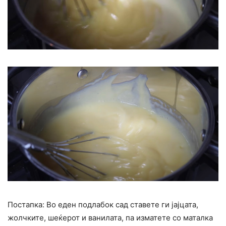
Постапка: Во еден подлабок сад ставете ги јајцата,
жолчките, шеќерот и ванилата, па изматете со маталка