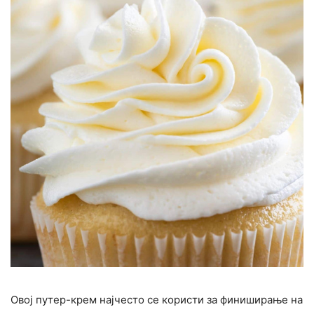
Овој путер-крем најчесто се користи за финиширање на