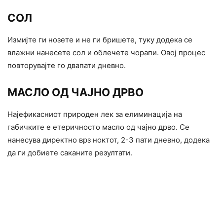
СОЛ
Измијте ги нозете и не ги бришете, туку додека се
влажни нанесете сол и облечете чорапи. Овој процес
повторувајте го двапати дневно.
МАСЛО ОД ЧАЈНО ДРВО
Најефикасниот природен лек за елиминација на
габичките е етеричносто масло од чајно дрво. Се
нанесува директно врз ноктот, 2-3 пати дневно, додека
да ги добиете саканите резултати.