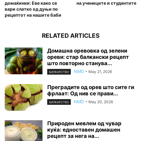
домаќинки: Еве како се
на учениците и студентите
вари слатко од дуњи по
рецептот на нашите баби
RELATED ARTICLES
Домашна оревовка од зелени
ореви: стар балкански рецепт
што повторно станува...
NMD
-
May 21, 2026
БИЛКАРСТВО
Преградите од орев што сите ги
фрлаат: Од нив се прави...
NMD
-
May 20, 2026
БИЛКАРСТВО
Природен мевлем од чувар
куќа: едноставен домашен
рецепт за нега на...