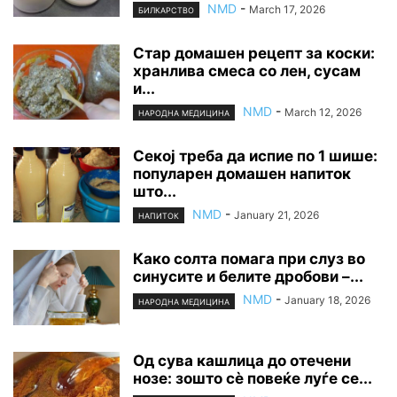
NMD
-
March 17, 2026
БИЛКАРСТВО
Стар домашен рецепт за коски:
хранлива смеса со лен, сусам
и...
NMD
-
March 12, 2026
НАРОДНА МЕДИЦИНА
Секој треба да испие по 1 шише:
популарен домашен напиток
што...
NMD
-
January 21, 2026
НАПИТОК
Како солта помага при слуз во
синусите и белите дробови –...
NMD
-
January 18, 2026
НАРОДНА МЕДИЦИНА
Од сува кашлица до отечени
нозе: зошто сè повеќе луѓе се...