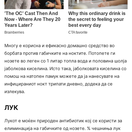
Многу е корисна и ефикасно домашно средство во
борбата против габичките на ноктите. Потопете ги
нозете во леген со 1 литар топла вода и половина шолја
јаболкова киселина. Исто така, јаболковата киселина со
помош на натопен памук можете да ја нанесувате на
инфицираниот нокт трипати дневно, додека да се
излекува.
ЛУК
Лукот е моќен природен антибиотик кој се користи за
елиминација на габичките од нозете. % чешниња лук