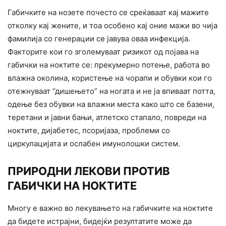
Габичките на нозете почесто се среќаваат кај мажите
отколку кај жените, и тоа особено кај оние мажи во чија
фамилија со генерации се јавува оваа инфекција.
Факторите кои го зголемуваат ризикот од појава на
габички на ноктите се: прекумерно потење, работа во
влажна околина, користење на чорапи и обувки кои го
отежнуваат “дишењето” на ногата и не ја впиваат потта,
одење без обувки на влажни места како што се базени,
теретани и јавни бањи, атлетско стапало, повреди на
ноктите, дијабетес, псоријаза, проблеми со
циркулацијата и ослабен имунолошки систем.
ПРИРОДНИ ЛЕКОВИ ПРОТИВ
ГАБИЧКИ НА НОКТИТЕ
Многу е важно во лекувањето на габичките на ноктите
да бидете истрајни, бидејќи резултатите може да