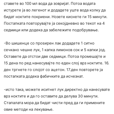
ставете во 100 мл вода да зовријат. Потоа водата
истурете ја во легенот и додадете уште вода колку да
бидат ноктите покриени. Нозете киснете ги 15 минути.
Постапката повторувајте ја секојдневно во текот на 4
седмици или додека да забележите подобрување.
-Во шишенце со проѕирен лак додадете 1 ситно
сечкано чешне лук, 1 капка лимонов сок и 5 капки јод.
Оставете да отстои две седмици. Потоа промешајте и
15 дена по ред нанесувајте по еден слој врз ноктите. 16.
ден тргнете го слојот со ацетон. 17.ден повторете ја
постапката додека фабичките да исчезнат.
-исто така, можете иситнет лук директно да нанесувате
врз ноктите и да го оставите да делува 30 минути.
Стапалата мора да бидат чисти пред да ги примените
овие методи на лекување.