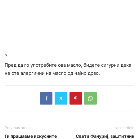
<
Пред да го употребите ова масло, бидете сигурни дека
не сте алергични на масло од чајно дрво.
Previous article
Next article
Ги прашавме искусните
Свети Фануриј, заштитник