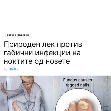
Народна медицина
Природен лек против
габични инфекции на
ноктите од нозете
By
НМД
-