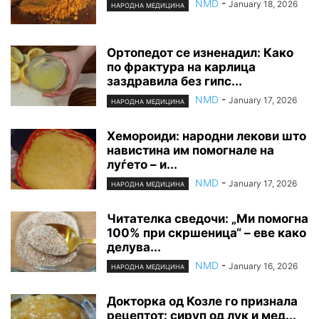
NMD
-
January 18, 2026
НАРОДНА МЕДИЦИНА
Ортопедот се изненадил: Како
по фрактура на карлица
заздравила без гипс...
NMD
-
January 17, 2026
НАРОДНА МЕДИЦИНА
Хемороиди: народни лекови што
навистина им помогнале на
луѓето – и...
NMD
-
January 17, 2026
НАРОДНА МЕДИЦИНА
Читателка сведочи: „Ми помогна
100% при скршеница“ – еве како
делува...
NMD
-
January 16, 2026
НАРОДНА МЕДИЦИНА
Докторка од Козле го признала
рецептот: сируп од лук и мед...