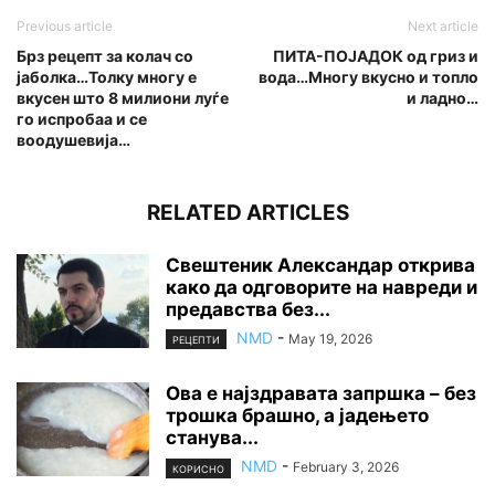
Previous article
Next article
Брз рецепт за колач со
ПИТА-ПОЈАДОК од гриз и
јаболка…Толку многу е
вода…Многу вкусно и топло
вкусен што 8 милиони луѓе
и ладно…
го испробаа и се
воодушевија…
RELATED ARTICLES
Свештеник Александар открива
како да одговорите на навреди и
предавства без...
NMD
-
May 19, 2026
РЕЦЕПТИ
Ова е најздравата запршка – без
трошка брашно, а јадењето
станува...
NMD
-
February 3, 2026
КОРИСНО