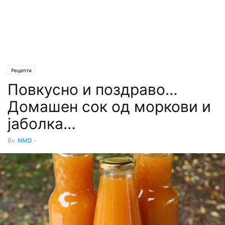
Рецепти
Повкусно и поздраво…
Домашен сок од моркови и
јаболка…
By
NMD
-