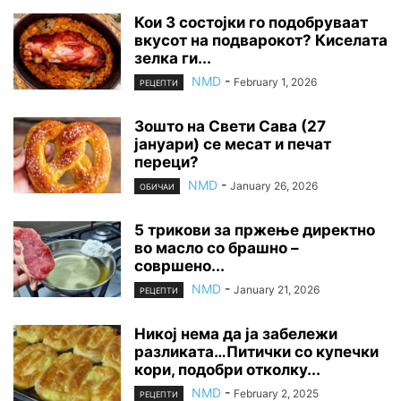
Кои 3 состојки го подобруваат
вкусот на подварокот? Киселата
зелка ги...
NMD
-
February 1, 2026
РЕЦЕПТИ
Зошто на Свети Сава (27
јануари) се месат и печат
переци?
NMD
-
January 26, 2026
ОБИЧАИ
5 трикови за пржење директно
во масло со брашно –
совршено...
NMD
-
January 21, 2026
РЕЦЕПТИ
Никој нема да ја забележи
разликата…Питички со купечки
кори, подобри отколку...
NMD
-
February 2, 2025
РЕЦЕПТИ