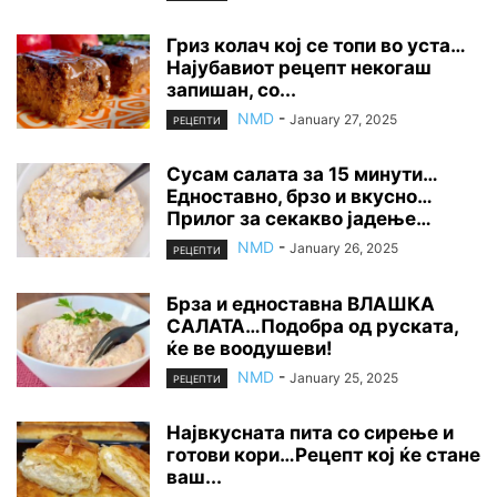
Гриз колач кој се топи во уста…
Најубавиот рецепт некогаш
запишан, со...
NMD
-
January 27, 2025
РЕЦЕПТИ
Сусам салата за 15 минути…
Едноставно, брзо и вкусно…
Прилог за секакво јадење…
NMD
-
January 26, 2025
РЕЦЕПТИ
Брза и едноставна ВЛАШКА
САЛАТА…Подобра од руската,
ќе ве воодушеви!
NMD
-
January 25, 2025
РЕЦЕПТИ
Највкусната пита со сирење и
готови кори…Рецепт кој ќе стане
ваш...