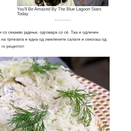
 со секакво јадење, одговара со сè. Таа е одличен
е на трпезата е една од омилените салати и секогаш од
 го рецептот: