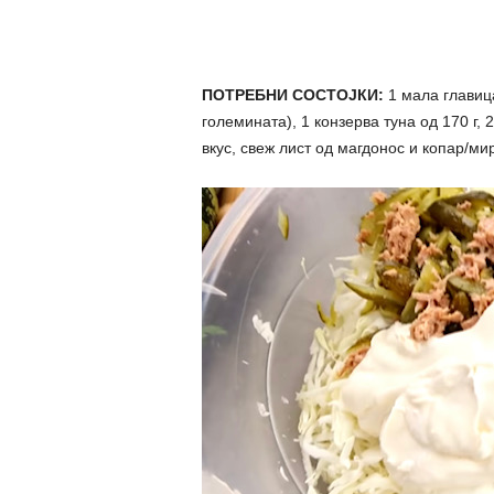
ПОТРЕБНИ СОСТОЈКИ:
1 мала главица
големината), 1 конзерва туна од 170 г, 
вкус, свеж лист од магдонос и копар/мир