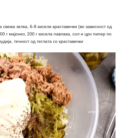
 свежа зелка, 6-8 кисели краставички (во зависност од
200 г мајонез, 200 г кисела павлака, сол и црн пипер по
удија, течност од теглата со краставички