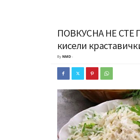
ПОВКУСНА НЕ СТЕ П
кисели краставички
By
NMD
-