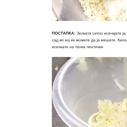
ПОСТАПКА:
Зелката ситно исечкјате ја 
сад во кој ќе можете да ја мешате. Кис
исечкате на тенки лентички.