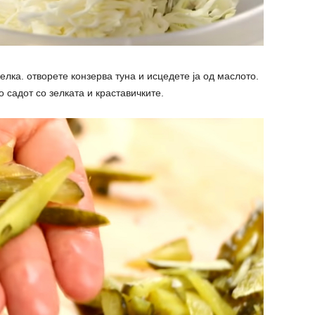
зелка. отворете конзерва туна и исцедете ја од маслото.
о садот со зелката и краставичките.