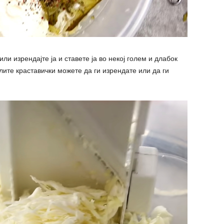
или изрендајте ја и ставете ја во некој голем и длабок
елите краставички можете да ги изрендате или да ги