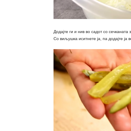
Додајте ги и нив во садот со сечканата 
Со виљушка иситнете ја, па додајте ја в