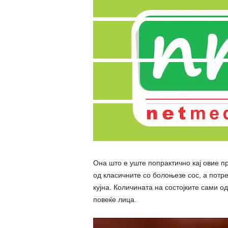
Она што е уште попрактично кај овие п
од класичните со болоњезе сос, а потре
кујна. Количината на состојките сами о
повеќе лица.