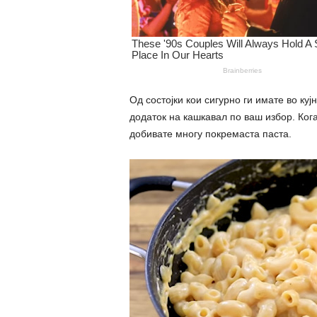
Од состојки кои сигурно ги имате во куј
додаток на кашкавал по ваш избор. Кога
добивате многу покремаста паста.