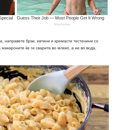
на, направете брзи, евтини и кремасти тестенини со
 макароните ќе ги сварите во млеко, а не во вода,