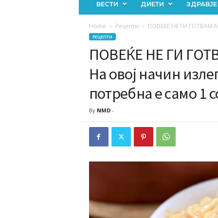
ВЕСТИ
ДИЕТИ
ЗДРАВЈЕ
Home
Рецепти
ПОВЕЌЕ НЕ ГИ ГОТВАМ М
РЕЦЕПТИ
ПОВЕЌЕ НЕ ГИ ГОТ
На овој начин изле
потребна е само 1 с
By
NMD
-