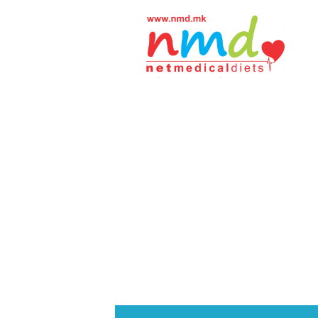
Н
М
Д