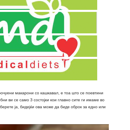
poчуени макарони со кашкавал, е тоа што се поевтини
бни ви се само 3 состојки кои главно сите ги имаме во
дберете ја, бидејќи ова може да биде оброк за едно или