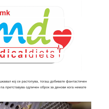
ашкавал кој се растопува, тогаш добивате фантастичен
, па претставува одличен оброк за денови кога немате