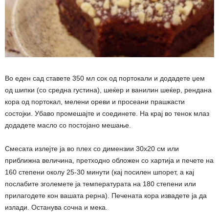
Во еден сад ставете 350 мл сок од портокали и додадете џем
од шипки (со средна густина), шеќер и ванилин шеќер, рендана
кора од портокал, мелени ореви и просеани прашкасти
состојки. Убаво промешајте и соединете. На крај во тенок млаз
додадете масло со постојано мешање.
Смесата излејте ја во плех со димензии 30х20 см или
приближна величина, претходно обложен со хартија и печете на
160 степени околу 25-30 минути (кај посилен шпорет, а кај
послабите зголемете ја температурата на 180 степени или
прилагодете кон вашата рерна). Печената кора извадете ја да
излади. Останува сочна и мека.