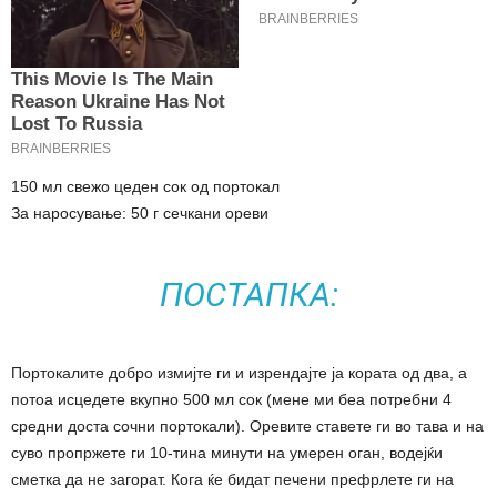
150 мл свежо цеден сок од портокал
За наросување: 50 г сечкани ореви
ПОСТАПКА:
Портокалите добро измијте ги и изрендајте ја кората од два, а
потоа исцедете вкупно 500 мл сок (мене ми беа потребни 4
средни доста сочни портокали). Оревите ставете ги во тава и на
суво пропржете ги 10-тина минути на умерен оган, водејќи
сметка да не загорат. Кога ќе бидат печени префрлете ги на