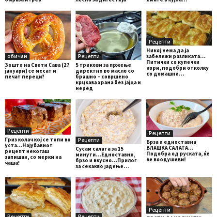
Рецепти
Никој нема да ја
обичаи
Рецепти
забележи разликата…
Питички со купечки
Зошто на Свети Сава (27
5 трикови за пржење
кори, подобри отколку
јануари) се месат и
директно во масло со
со домашни…
печат переци?
брашно – совршено
крцкава храна без јајца и
неред
Рецепти
Рецепти
Гриз колач кој се топи во
Рецепти
Брза и едноставна
уста…Најубавиот
ВЛАШКА САЛАТА…
Сусам салата за 15
рецепт некогаш
Подобра од руската, ќе
минути…Едноставно,
запишан, со мерки на
ве воодушеви!
брзо и вкусно…Прилог
чаша!
за секакво јадење…
Рецепти
Рецепти
Рецепти