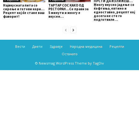
ПРСТИ ДА ИЗЛИЖЕШ…
Многу вкусно јадење со
ТАРТАР СОС КАКО ОД
Највкусната пита со
ќофтиња, евтино и
РЕСТОРАН…Се прави за
сирење и готови кори…
едноставно, рецепт кој
5 минути и многу е
Рецепт кој ќе стане ваш
досега не сте го
вкусен…
фаворит!
подготвиле…
Вести
Диети
Здравје
Народна медицина
Рецепти
Останато
© Newsmag WordPress Theme by TagDiv