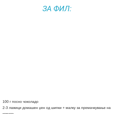
ЗА ФИЛ:
100 г посно чоколадо
2-3 лажици домашен џен од шипки + малку за премачкување на
кората