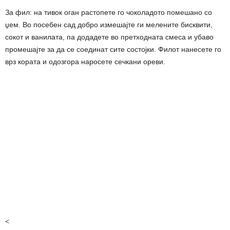
За фил: на тивок оган растопете го чоколадото помешано со
џем. Во посебен сад добро измешајте ги мелените бисквити,
сокот и ванилата, па додадете во претходната смеса и убаво
промешајте за да се соединат сите состојки. Филот нанесете го
врз кората и одозгора наросете сечкани ореви.
<