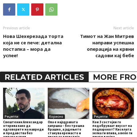
Previous article
Next article
Нова Шехерезада торта
Тимот на Жан Митрев
која не се пече: детална
направи успешна
постапка – мора да
операција на крвни
успее!
садови кај бебе
RELATED ARTICLES
MORE FRO
Рецепти
Корисно
Рецепти
Свештеник Александар
Ова е најздравата
Кои 3 состојки го
открива како да
запршка – без трошка
подобруваат вкусот на
одговорите на навреди
брашно, а јадењето
подварокот? Киселата
и предавства без
станува кремасто и
зелка ги впива, а веќе ги
омраза и грев
лесно за дигестија
имате в кујна…