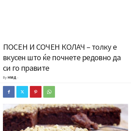
ПОСЕН И СОЧЕН КОЛАЧ – толку е
вкусен што ќе почнете редовно да
си го правите
By
НМД
-