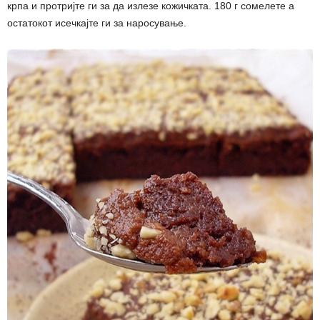
крпа и протријте ги за да излезе кожичката. 180 г сомелете а
остатокот исечкајте ги за наросување.