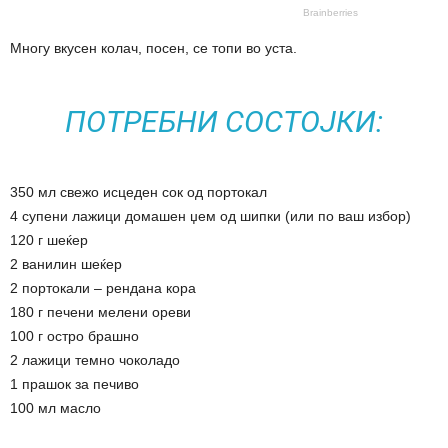
Многу вкусен колач, посен, се топи во уста.
ПОТРЕБНИ СОСТОЈКИ:
350 мл свежо исцеден сок од портокал
4 супени лажици домашен џем од шипки (или по ваш избор)
120 г шеќер
2 ванилин шеќер
2 портокали – рендана кора
180 г печени мелени ореви
100 г остро брашно
2 лажици темно чоколадо
1 прашок за печиво
100 мл масло