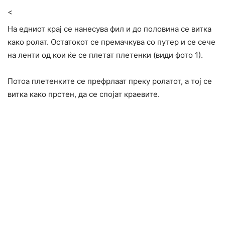
<
На едниот крај се нанесува фил и до половина се витка
како ролат. Остатокот се премачкува со путер и се сече
на ленти од кои ќе се плетат плетенки (види фото 1).
Потоа плетенките се префрлаат преку ролатот, а тој се
витка како прстен, да се спојат краевите.