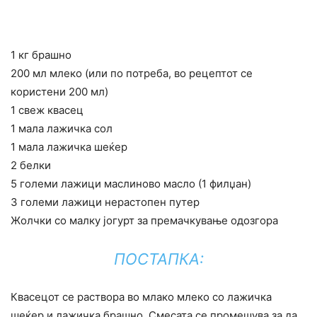
1 кг брашно
200 мл млеко (или по потреба, во рецептот се
користени 200 мл)
1 свеж квасец
1 мала лажичка сол
1 мала лажичка шеќер
2 белки
5 големи лажици маслиново масло (1 филџан)
3 големи лажици нерастопен путер
Жолчки со малку јогурт за премачкување одозгора
ПОСТАПКА:
Квасецот се раствора во млако млеко со лажичка
шеќер и лажичка брашно. Смесата се промешува за да