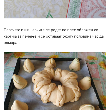
Погачата и шишарките се редат во плех обложен со
хартија за печење и се оставаат околу половина час да
одморат.