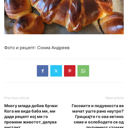
Фото и рецепт: Сониа Андреев
Previous article
Next article
Многу млада добив брчки:
Гасовите и подуеноста ве
Кога ме виде баба ми, ми
мачат уште рано наутро?
даде рецепт кој ми го
Грицкајте го ова евтино
промени животот, делува
семе и ослободете се од
инстант
подуениот стомак