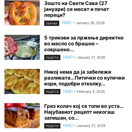
Зошто на Свети Сава (27
јануари) се месат и печат
переци?
NMD
-
January 26, 2026
ОБИЧАИ
5 трикови за пржење директно
во масло со брашно –
совршено...
NMD
-
January 21, 2026
РЕЦЕПТИ
Никој нема да ја забележи
разликата…Питички со купечки
кори, подобри отколку...
NMD
-
February 2, 2025
РЕЦЕПТИ
Гриз колач кој се топи во уста…
Најубавиот рецепт некогаш
запишан, со...
NMD
-
January 27, 2025
РЕЦЕПТИ