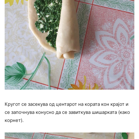
Кругот се засекува од центарот на кората кон крајот и
се започнува конусно да се завиткува шишарката (како
корнет).