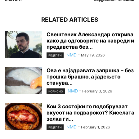
RELATED ARTICLES
Свештеник Александар открива
како да одговорите на навреди и
предавства без...
NMD
-
May 19, 2026
РЕЦЕПТИ
Ова е најздравата запршка – без
трошка брашно, а јадењето
станува...
NMD
-
February 3, 2026
КОРИСНО
Кои 3 состојки го подобруваат
вкусот на подварокот? Киселата
зелка ги...
NMD
-
February 1, 2026
РЕЦЕПТИ