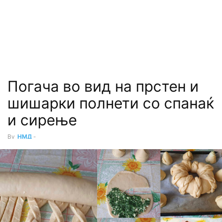
Погача во вид на прстен и
шишарки полнети со спанаќ
и сирење
By
НМД
-