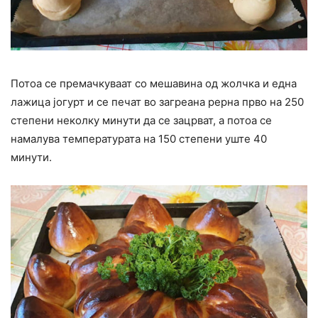
Потоа се премачкуваат со мешавина од жолчка и една
лажица јогурт и се печат во загреана рерна прво на 250
степени неколку минути да се зацрват, а потоа се
намалува температурата на 150 степени уште 40
минути.