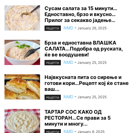
Сусам салата за 15 минути…
Едноставно, брзо и вкусно…
Прилог за секакво јадење…
NMD
-
January 26, 2025
РЕЦЕПТИ
Брза и едноставна ВЛАШКА
САЛАТА…Подобра од руската,
ќе ве воодушеви!
NMD
-
January 25, 2025
РЕЦЕПТИ
Највкусната пита со сирење и
готови кори…Рецепт кој ќе стане
ваш...
NMD
-
January 25, 2025
РЕЦЕПТИ
ТАРТАР СОС КАКО ОД
РЕСТОРАН…Се прави за 5
минути и многу...
NMD
-
January 8, 2025
РЕЦЕПТИ