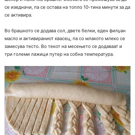
се изедначи, па се остава на топло 10-тина минути за да
се активира.
Во брашното се додава сол, двете белки, еден филџан
масло и активираниот квасец, па со млакото млеко се
замесува тесто. Во текот на месењето се додаваат и
три големи лажици путер на собна температура.