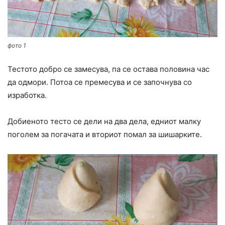
фото 1
Тестото добро се замесува, па се остава половина час
да одмори. Потоа се премесува и се започнува со
изработка.
Добиеното тесто се дели на два дела, едниот малку
поголем за погачата и вториот помал за шишарките.