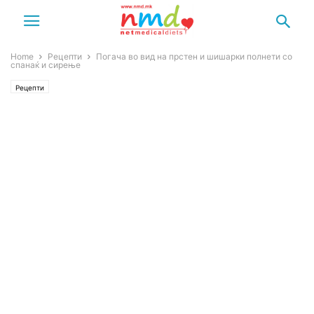
Home
Рецепти
Погача во вид на прстен и шишарки полнети со
спанаќ и сирење
Рецепти