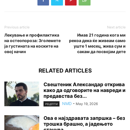
Previous article
Next article
Лекување и профилактика
Имав 21 година кога ми
на остеопороза: Зголемете
рекоа дека ќе живеам само
ја густината на коските на
уште 1 месец, жива сум и
овој начин
сакам да посвојам дете
RELATED ARTICLES
Свештеник Александар открива
како да одговорите на навреди и
предавства без...
NMD
-
May 19, 2026
РЕЦЕПТИ
Ова е најздравата запршка – без
трошка брашно, а јадењето
станува...