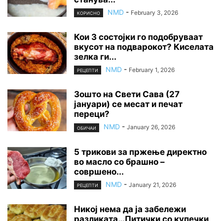
NMD
-
February 3, 2026
КОРИСНО
Кои 3 состојки го подобруваат
вкусот на подварокот? Киселата
зелка ги...
NMD
-
February 1, 2026
РЕЦЕПТИ
Зошто на Свети Сава (27
јануари) се месат и печат
переци?
NMD
-
January 26, 2026
ОБИЧАИ
5 трикови за пржење директно
во масло со брашно –
совршено...
NMD
-
January 21, 2026
РЕЦЕПТИ
Никој нема да ја забележи
разликата…Питички со купечки