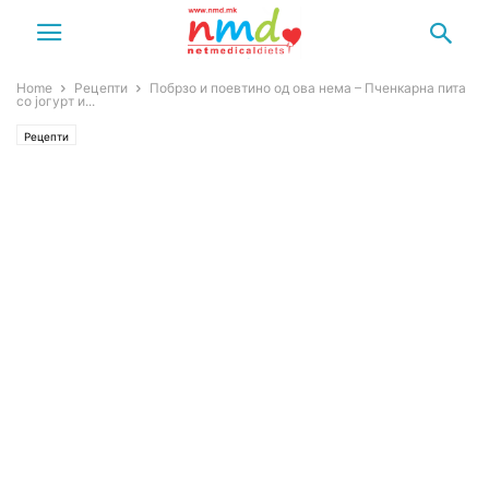
Home
Рецепти
Побрзо и поевтино од ова нема – Пченкарна пита
со јогурт и...
Рецепти