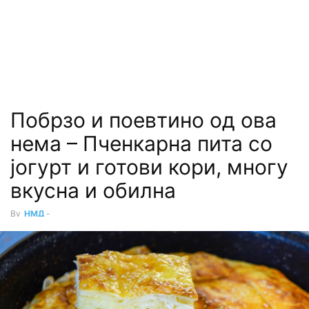
Побрзо и поевтино од ова
нема – Пченкарна пита со
јогурт и готови кори, многу
вкусна и обилна
By
НМД
-