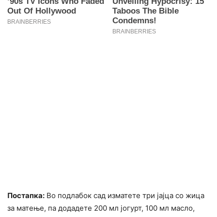
Постапка:
Во подлабок сад изматете три јајца со жица
за матење, па додадете 200 мл јогурт, 100 мл масло,