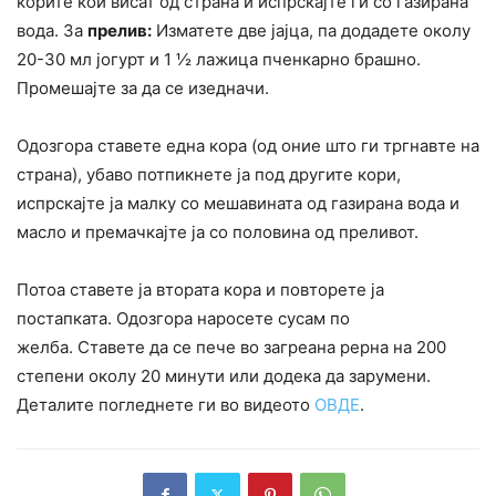
корите кои висат од страна и испрскајте ги со газирана
вода. За
прелив:
Изматете две јајца, па додадете околу
20-30 мл јогурт и 1 ½ лажица пченкарно брашно.
Промешајте за да се изедначи.
Одозгора ставете една кора (од оние што ги тргнавте на
страна), убаво потпикнете ја под другите кори,
испрскајте ја малку со мешавината од газирана вода и
масло и премачкајте ја со половина од преливот.
Потоа ставете ја втората кора и повторете ја
постапката. Одозгора наросете сусам по
желба. Ставете да се пече во загреана рерна на 200
степени околу 20 минути или додека да зарумени.
Деталите погледнете ги во видеото
ОВДЕ
.