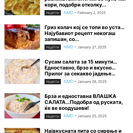
кори, подобри отколку...
NMD
-
February 2, 2025
РЕЦЕПТИ
Гриз колач кој се топи во уста…
Најубавиот рецепт некогаш
запишан, со...
NMD
-
January 27, 2025
РЕЦЕПТИ
Сусам салата за 15 минути…
Едноставно, брзо и вкусно…
Прилог за секакво јадење…
NMD
-
January 26, 2025
РЕЦЕПТИ
Брза и едноставна ВЛАШКА
САЛАТА…Подобра од руската,
ќе ве воодушеви!
NMD
-
January 25, 2025
РЕЦЕПТИ
Највкусната пита со сирење и