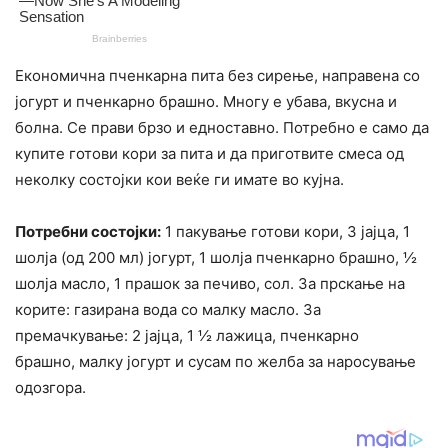
Економична пченкарна пита без сирење, направена со
јогурт и пченкарно брашно. Многу е убава, вкусна и
болна. Се прави брзо и едноставно. Потребно е само да
купите готови кори за пита и да приготвите смеса од
неколку состојки кои веќе ги имате во кујна.
Потребни состојки:
1 пакување готови кори, 3 јајца, 1
шолја (од 200 мл) јогурт, 1 шолја пченкарно брашно, ½
шолја масло, 1 прашок за печиво, сол. За прскање на
корите: газирана вода со малку масло. За
премачкување: 2 јајца, 1 ½ лажица, пченкарно
брашно, малку јогурт и сусам по желба за наросување
одозгора.