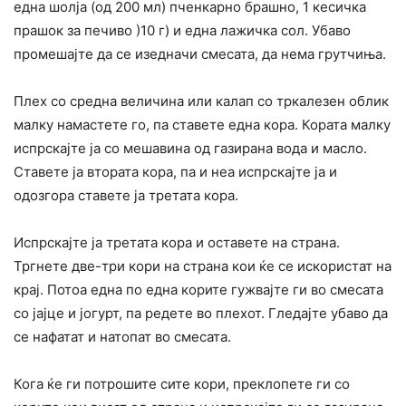
една шолја (од 200 мл) пченкарно брашно, 1 кесичка
прашок за печиво )10 г) и една лажичка сол. Убаво
промешајте да се изедначи смесата, да нема грутчиња.
Плех со средна величина или калап со тркалезен облик
малку намастете го, па ставете една кора. Кората малку
испрскајте ја со мешавина од газирана вода и масло.
Ставете ја втората кора, па и неа испрскајте ја и
одозгора ставете ја третата кора.
Испрскајте ја третата кора и оставете на страна.
Тргнете две-три кори на страна кои ќе се искористат на
крај. Потоа една по една корите гужвајте ги во смесата
со јајце и јогурт, па редете во плехот. Гледајте убаво да
се нафатат и натопат во смесата.
Кога ќе ги потрошите сите кори, преклопете ги со