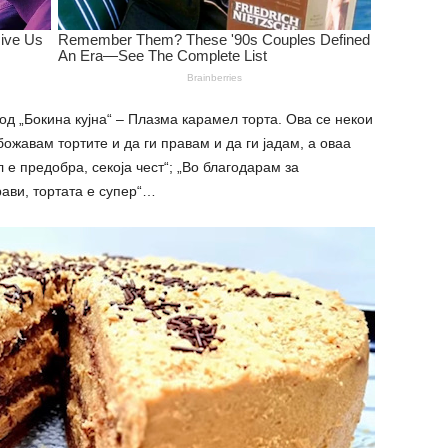
од „Бокина кујна“ – Плазма карамел торта. Ова се некои
божавам тортите и да ги правам и да ги јадам, а оваа
 е предобра, секоја чест“; „Во благодарам за
ави, тортата е супер“…