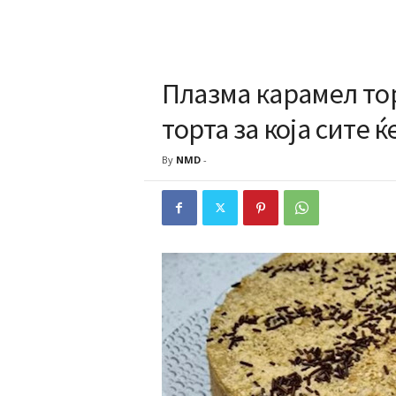
Плазма карамел тор
торта за која сите 
By
NMD
-