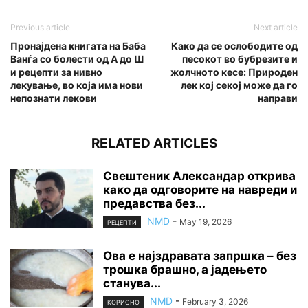
Previous article
Next article
Пронајдена книгата на Баба
Како да се ослободите од
Ванѓа со болести од А до Ш
песокот во бубрезите и
и рецепти за нивно
жолчното кесе: Природен
лекување, во која има нови
лек кој секој може да го
непознати лекови
направи
RELATED ARTICLES
Свештеник Александар открива
како да одговорите на навреди и
предавства без...
NMD
-
May 19, 2026
РЕЦЕПТИ
Ова е најздравата запршка – без
трошка брашно, а јадењето
станува...
NMD
-
February 3, 2026
КОРИСНО