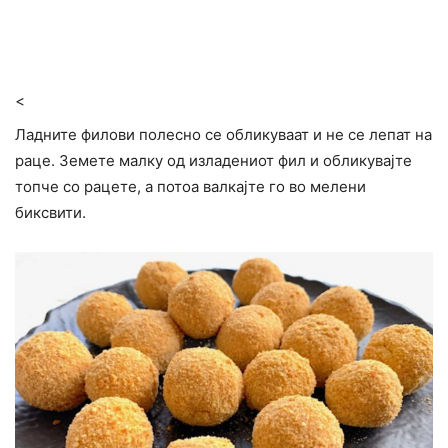
<
Ладните филови полесно се обликуваат и не се лепат на
раце. Земете малку од изладениот фил и обликувајте
топче со рацете, а потоа валкајте го во мелени
биксвити.