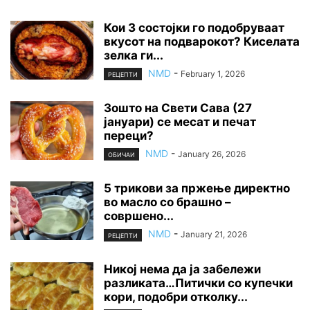
Кои 3 состојки го подобруваат
вкусот на подварокот? Киселата
зелка ги...
NMD
-
February 1, 2026
РЕЦЕПТИ
Зошто на Свети Сава (27
јануари) се месат и печат
переци?
NMD
-
January 26, 2026
ОБИЧАИ
5 трикови за пржење директно
во масло со брашно –
совршено...
NMD
-
January 21, 2026
РЕЦЕПТИ
Никој нема да ја забележи
разликата…Питички со купечки
кори, подобри отколку...