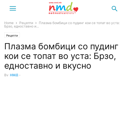
Home
Рецепти
Плазма бомбици со пудинг кои се топат во уста:
Брзо, едноставно и...
Рецепти
Плазма бомбици со пудинг
кои се топат во уста: Брзо,
едноставно и вкусно
By
НМД
-