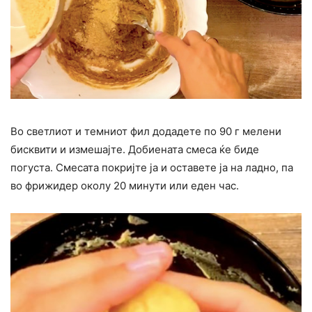
Во светлиот и темниот фил додадете по 90 г мелени
бисквити и измешајте. Добиената смеса ќе биде
погуста. Смесата покријте ја и оставете ја на ладно, па
во фрижидер околу 20 минути или еден час.