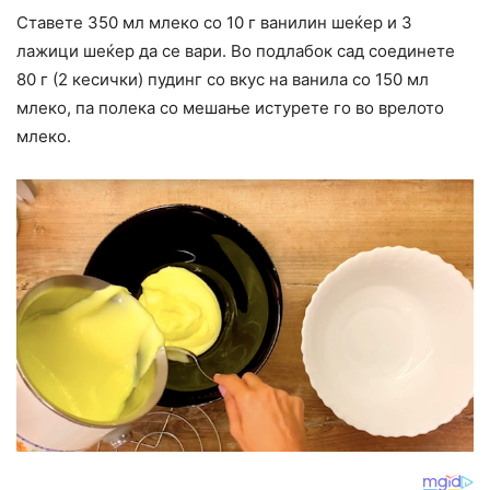
Ставете 350 мл млеко со 10 г ванилин шеќер и 3
лажици шеќер да се вари. Во подлабок сад соединете
80 г (2 кесички) пудинг со вкус на ванила со 150 мл
млеко, па полека со мешање истурете го во врелото
млеко.