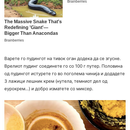
Варете го пудингот на тивок оган додека да се згусне.
Врелиот пудинг соединете го со 100 г путер. Половина
од пудингот истурете го во поголема чинија и додадете
3 лажици лешник крем (нутела, темниот дел од
еурокрем…) и добро изматете со миксер.