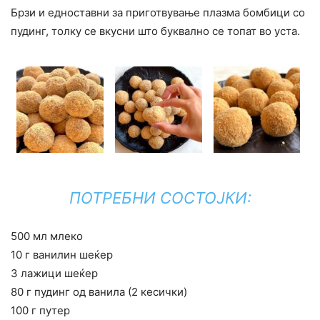
Брзи и едноставни за приготвување плазма бомбици со
пудинг, толку се вкусни што буквално се топат во уста.
ПОТРЕБНИ СОСТОЈКИ:
500 мл млеко
10 г ванилин шеќер
3 лажици шеќер
80 г пудинг од ванила (2 кесички)
100 г путер