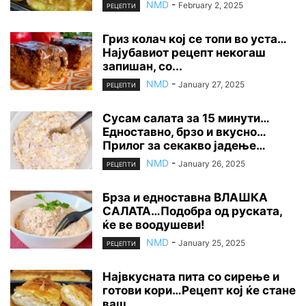
NMD
-
February 2, 2025
РЕЦЕПТИ
Гриз колач кој се топи во уста…
Најубавиот рецепт некогаш
запишан, со...
NMD
-
January 27, 2025
РЕЦЕПТИ
Сусам салата за 15 минути…
Едноставно, брзо и вкусно…
Прилог за секакво јадење…
NMD
-
January 26, 2025
РЕЦЕПТИ
Брза и едноставна ВЛАШКА
САЛАТА…Подобра од руската,
ќе ве воодушеви!
NMD
-
January 25, 2025
РЕЦЕПТИ
Највкусната пита со сирење и
готови кори…Рецепт кој ќе стане
ваш...