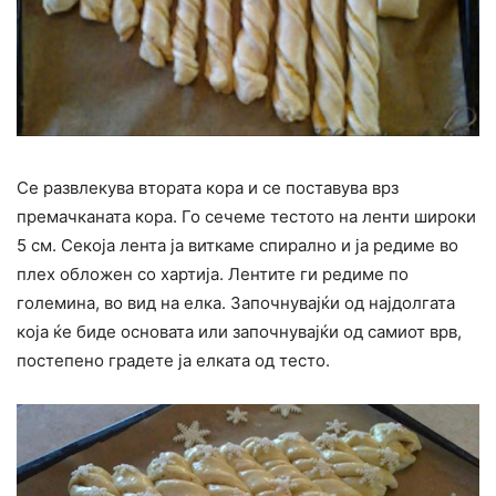
Се развлекува втората кора и се поставува врз
премачканата кора. Го сечеме тестото на ленти широки
5 см. Секоја лента ја виткаме спирално и ја редиме во
плех обложен со хартија. Лентите ги редиме по
големина, во вид на елка. Започнувајќи од најдолгата
која ќе биде основата или започнувајќи од самиот врв,
постепено градете ја елката од тесто.