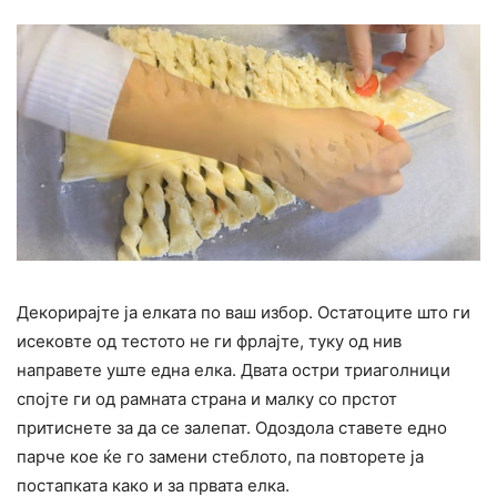
Декорирајте ја елката по ваш избор. Остатоците што ги
исековте од тестото не ги фрлајте, туку од нив
направете уште една елка. Двата остри триаголници
спојте ги од рамната страна и малку со прстот
притиснете за да се залепат. Одоздола ставете едно
парче кое ќе го замени стеблото, па повторете ја
постапката како и за првата елка.