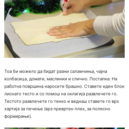
Тоа би можело да бидат разни саламчиња, чајна
колбасица, домати, маслинки и слично. Постапка: На
работна површина наросете брашно. Ставете еден блок
лиснато тесто и со помош на оклагија развлечете го.
Тестото развлечете го тенко и веднаш ставете го врз
хартија за печење (врз превртен плех, за полесно
формирање).