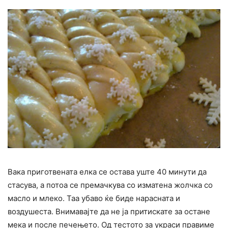
Вака приготвената елка се остава уште 40 минути да
стасува, а потоа се премачкува со изматена жолчка со
масло и млеко. Таа убаво ќе биде нарасната и
воздушеста. Внимавајте да не ја притискате за остане
мека и после печењето. Од тестото за украси правиме