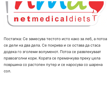
Постапка: Се замесува тестото исто како за леб, а потоа
се дели на два дела. Се покрива и се остава да стаса
додека го зголеми волуменот. Потоа се развлекуваат
правоаголни кори. Кората се премачкува преку цела
површина со растопен путер и се наросува со шарена
сол.