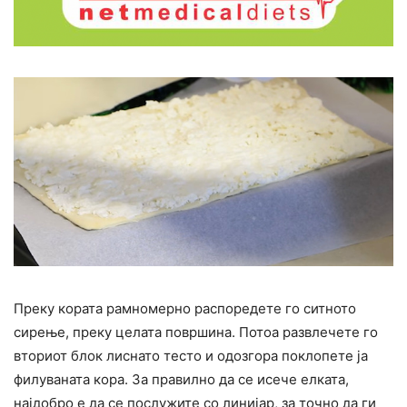
Преку кората рамномерно распоредете го ситното
сирење, преку целата површина. Потоа развлечете го
вториот блок лиснато тесто и одозгора поклопете ја
филуваната кора. За правилно да се исече елката,
најдобро е да се послужите со линијар, за точно да ги