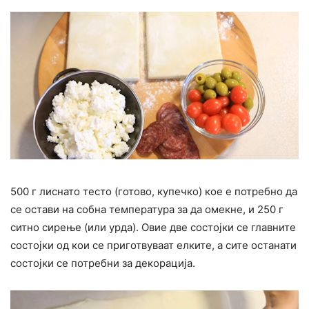
500 г лиснато тесто (готово, купечко) кое е потребно да
се остави на собна температура за да омекне, и 250 г
ситно сирење (или урда). Овие две состојки се главните
состојки од кои се приготвуваат елките, а сите останати
состојки се потребни за декорација.