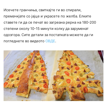
Исечете гранчиња, свиткајте ги во спирали,
премачкјате со јајце и украсете по желба. Елките
ставете ги да се печат во загреана рерна на 180-200
степени околу 10-15 минути колку да заруменат
одозгора. Сите детали за постапката можете да ги
погледнете во видеото
ОВДЕ
.