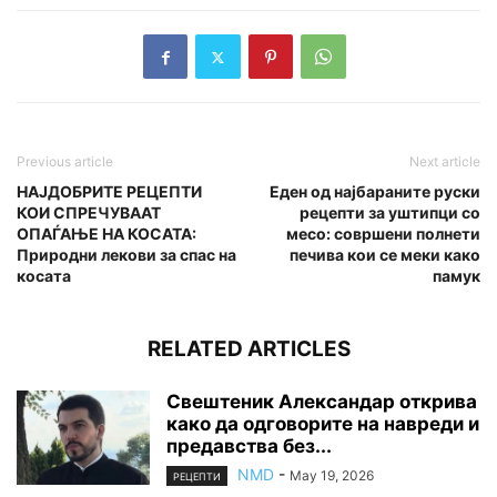
Previous article
Next article
НАЈДОБРИТЕ РЕЦЕПТИ
Еден од најбараните руски
КОИ СПРЕЧУВААТ
рецепти за уштипци со
ОПАЃАЊЕ НА КОСАТА:
месо: совршени полнети
Природни лекови за спас на
печива кои се меки како
косата
памук
RELATED ARTICLES
Свештеник Александар открива
како да одговорите на навреди и
предавства без...
NMD
-
May 19, 2026
РЕЦЕПТИ