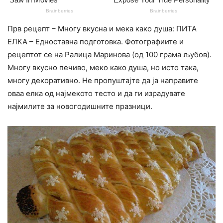
Прв рецепт – Многу вкусна и мека како душа: ПИТА
ЕЛКА – Едноставна подготовка. Фотографиите и
рецептот се на Ралица Маринова (од 100 грама љубов).
Многу вкусно печиво, меко како душа, но исто така,
многу декоративно. Не пропуштајте да ја направите
оваа елка од најмекото тесто и да ги израдувате
најмилите за новогодишните празници.