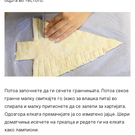
оцрта во тестото.
Потоа започнете да ги сечете гранчињата. Потоа секое
гранче малку свиткајте го (како за влашка пита) во
спирала и малку притиснете да се залепи за хартијата.
Одозгора елката премачкјате ја со изматено јајце. Шери
доматчиња исечете на тркалца и редете ги на елката
како лампиони.