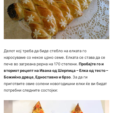
Делот кој треба да биде стебло на елката го
наросуваме со некое црно семе. Елката се става да се
пече во загреана рерна на 170 степени.
Пробајте го и
вториот рецепт на Ивана од Шерпица – Елка од тесто –
Божиќно дрвце, Едноставно и брзо
. За да ги
приготвите овие солени новогодишни елки ќе ви бидат
потребни следните состојки: