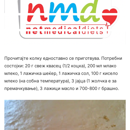
Прочитајте колку едноставно се приготвува. Потребни
состојки: 20 г свеж квасец (1/2 коцка), 200 мл млако
млеко, 1 лажичка шеќер, 1 лажичка сол, 100 г кисело
млеко (на собна температура), 3 јајца (1 жолчка е за
премачкување), 3 лажици масло и 700-800 г брашно.