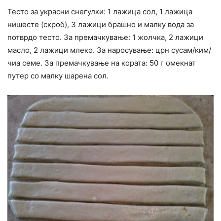
Тесто за украсни снегулки: 1 лажица сол, 1 лажица
нишесте (скроб), 3 лажици брашно и малку вода за
потврдо тесто. За премачкување: 1 жолчка, 2 лажици
масло, 2 лажици млеко. За наросување: црн сусам/ким/
чиа семе. За премачкување на кората: 50 г омекнат
путер со малку шарена сол.