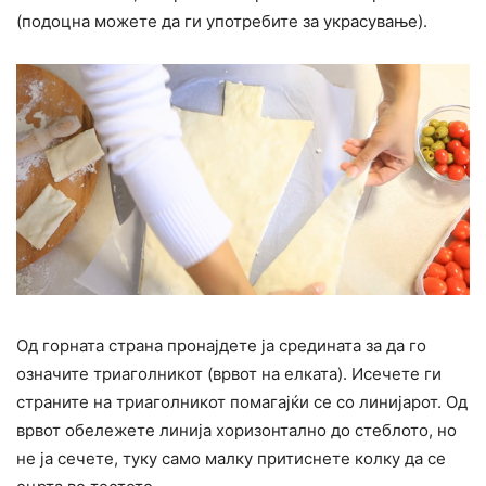
(подоцна можете да ги употребите за украсување).
Од горната страна пронајдете ја средината за да го
означите триаголникот (врвот на елката). Исечете ги
страните на триаголникот помагајќи се со линијарот. Од
врвот обележете линија хоризонтално до стеблото, но
не ја сечете, туку само малку притиснете колку да се