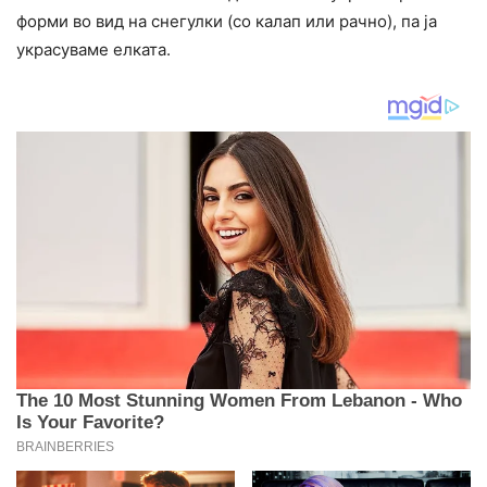
форми во вид на снегулки (со калап или рачно), па ја
украсуваме елката.