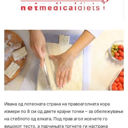
Ивана од потесната страна на правоаголната кора
измери по 8 см од двете крајни точки – за обележување
на стеблото од елката. Под прав агол исечете го
вишокот тесто, а парчињата тргнете ги настрана