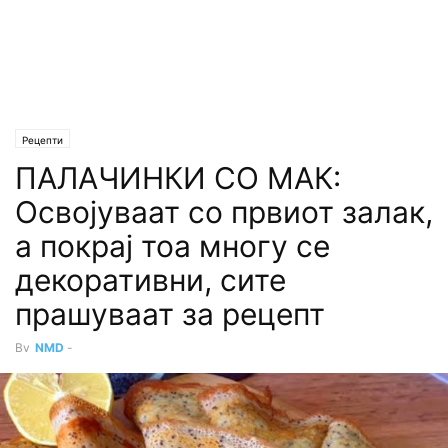
Рецепти
ПАЛАЧИНКИ СО МАК:
Освојуваат со првиот залак,
а покрај тоа многу се
декоративни, сите
прашуваат за рецепт
By
NMD
-