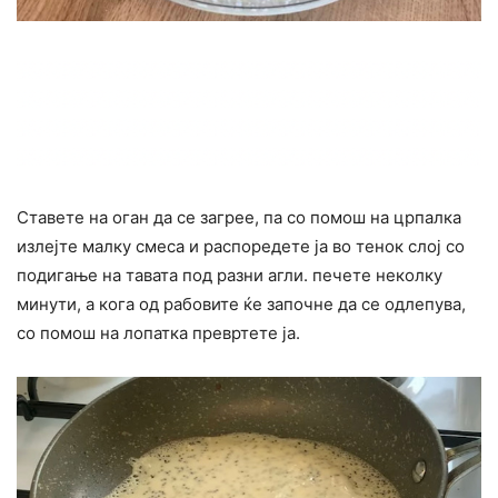
Ставете на оган да се загрее, па со помош на црпалка
излејте малку смеса и распоредете ја во тенок слој со
подигање на тавата под разни агли. печете неколку
минути, а кога од рабовите ќе започне да се одлепува,
со помош на лопатка превртете ја.