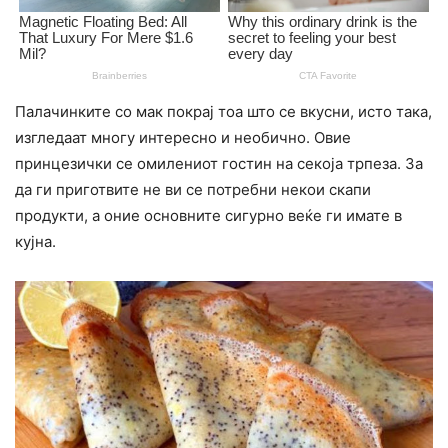
Палачинките со мак покрај тоа што се вкусни, исто така,
изгледаат многу интересно и необично. Овие
принцезички се омилениот гостин на секоја трпеза. За
да ги приготвите не ви се потребни некои скапи
продукти, а оние основните сигурно веќе ги имате в
кујна.