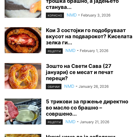
трошка брашно, а јадењето
станува...
NMD
-
February 3, 2026
КОРИСНО
Кои 3 состојки го подобруваат
вкусот на подварокот? Киселата
зелка ги...
NMD
-
February 1, 2026
РЕЦЕПТИ
Зошто на Свети Сава (27
јануари) се месат и печат
переци?
NMD
-
January 26, 2026
ОБИЧАИ
5 трикови за пржење директно
во масло со брашно –
совршено...
NMD
-
January 21, 2026
РЕЦЕПТИ
Никој нема да ја забележи