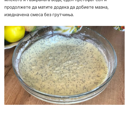
продолжете да матите додека да добиете мазна,
изедначена смеса без грутчиња.