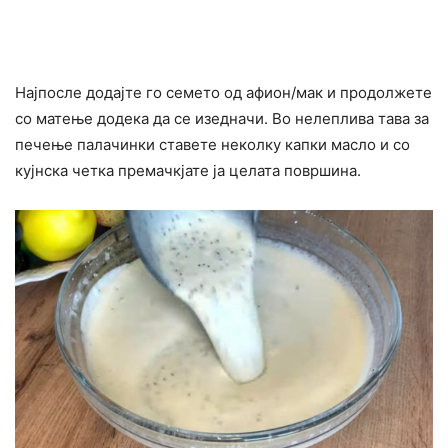
Најпосле додајте го семето од афион/мак и продолжете
со матење додека да се изедначи. Во нелеплива тава за
печење палачинки ставете неколку капки масло и со
кујнска четка премачкјате ја целата површина.