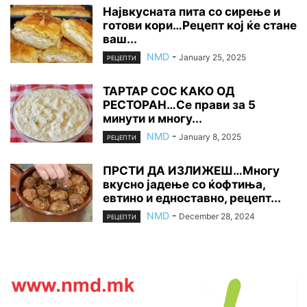
Највкусната пита со сирење и
готови кори…Рецепт кој ќе стане
ваш...
NMD
-
January 25, 2025
РЕЦЕПТИ
ТАРТАР СОС КАКО ОД
РЕСТОРАН…Се прави за 5
минути и многу...
NMD
-
January 8, 2025
РЕЦЕПТИ
ПРСТИ ДА ИЗЛИЖЕШ…Многу
вкусно јадење со ќофтиња,
евтино и едноставно, рецепт...
NMD
-
December 28, 2024
РЕЦЕПТИ