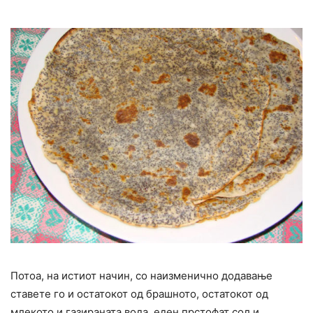
Потоа, на истиот начин, со наизменично додавање
ставете го и остатокот од брашното, остатокот од
млекото и газираната вода, еден прстофат сол и