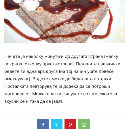
Печете ја неколку минути и од другата страна (малку
пократко отколку првата страна). Печените палачинки
редете ги една врз друга (на тој начин уште повеќе
омекнуваат). Водете сметка да бидат што потенки.
Постапката повторувајте ја додека да се потроши
материјалот. Можете да ги филувате со што сакате, а
вкусни се и така да се јадат.