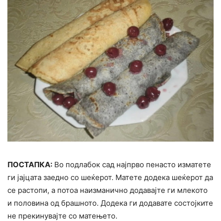
ПОСТАПКА:
Во подлабок сад најпрво пенасто изматете
ги јајцата заедно со шеќерот. Матете додека шеќерот да
се растопи, а потоа наизманично додавајте ги млекото
и половина од брашното. Додека ги додавате состојките
не прекинувајте со матењето.