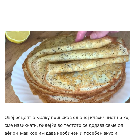
Овој рецепт е малку поинаков од оној класичниот на кој
сме навикнати, бидејќи во тестото се додава семе од
афион-мак кое им дава необичен и посебен вкус и