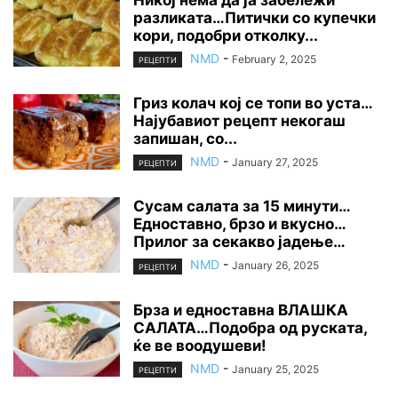
разликата…Питички со купечки
кори, подобри отколку...
NMD
-
February 2, 2025
РЕЦЕПТИ
Гриз колач кој се топи во уста…
Најубавиот рецепт некогаш
запишан, со...
NMD
-
January 27, 2025
РЕЦЕПТИ
Сусам салата за 15 минути…
Едноставно, брзо и вкусно…
Прилог за секакво јадење…
NMD
-
January 26, 2025
РЕЦЕПТИ
Брза и едноставна ВЛАШКА
САЛАТА…Подобра од руската,
ќе ве воодушеви!
NMD
-
January 25, 2025
РЕЦЕПТИ