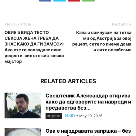
Previous article
Next article
ОВИЕ 5 ВИДА ТЕСТО
Капа и симнувам на тетка
СЕКОЈА ЖЕНА ТРЕБА ДА
ми од Австрија за овој
ЗНАЕ КАКО ДА ГИ ЗАМЕСИ:
рецепт, сите го пиеме дома
Ако сте ги совладале овие
и сите ослабевме
рецепти, вие сте вистински
мајстор
RELATED ARTICLES
Свештеник Александар открива
како да одговорите на навреди и
предавства без...
NMD
-
May 19, 2026
РЕЦЕПТИ
Ова е најздравата запршка – без