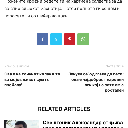
Пржените крофни редете ги на хартиена салветка за да
се впие вишокот маснотија. Потоа полнете ги со џем и
поросете ги со шеќер во прав.
Previous article
Next article
Ова е најсочниот колач што
Лекува се’ од глава до пети:
во мојов живот сум го
ова е најдобриот народен
пробала!
лек кој на сите им е
достапен
RELATED ARTICLES
Свештеник Александар открива