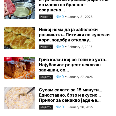
во масло со брашно –
совршено...
NMD
-
January 21, 2026
РЕЦЕПТИ
Никој нема да ја забележи
разликата…Питички со купечки
кори, подобри отколку...
NMD
-
February 2, 2025
РЕЦЕПТИ
Гриз колач кој се топи во уста…
Најубавиот рецепт некогаш
запишан, со...
NMD
-
January 27, 2025
РЕЦЕПТИ
Сусам салата за 15 минути…
Едноставно, брзо и вкусно…
Прилог за секакво јадење…
NMD
-
January 26, 2025
РЕЦЕПТИ