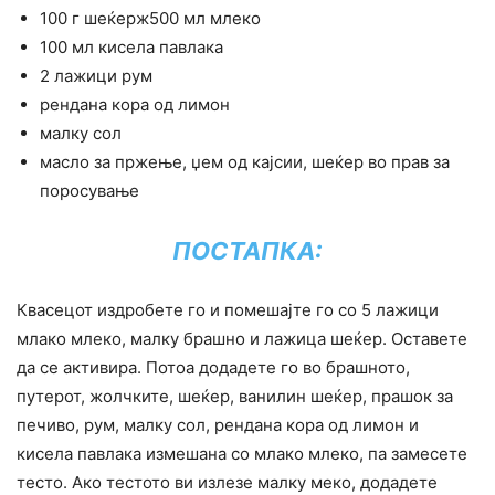
100 г шеќерж500 мл млеко
100 мл кисела павлака
2 лажици рум
рендана кора од лимон
малку сол
масло за пржење, џем од кајсии, шеќер во прав за
поросување
ПОСТАПКА:
Квасецот издробете го и помешајте го со 5 лажици
млако млеко, малку брашно и лажица шеќер. Оставете
да се активира. Потоа додадете го во брашното,
путерот, жолчките, шеќер, ванилин шеќер, прашок за
печиво, рум, малку сол, рендана кора од лимон и
кисела павлака измешана со млако млеко, па замесете
тесто. Ако тестото ви излезе малку меко, додадете