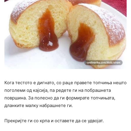
Кога тестото е дигнато, со раце правете топчиња нешто
поголеми од кајсија, па редете ги на побрашнета
површина. За полесно да ги формирате топчињата,
дланките малку набрашнете ги.
Прекријте ги со крпа и оставете да се удвојат.