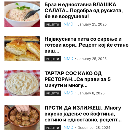
Брза и едноставна ВЛАШКА
САЛАТА…Подобра од руската,
ќе ве воодушеви!
NMD
-
January 25, 2025
РЕЦЕПТИ
Највкусната пита со сирење и
готови кори…Рецепт кој ќе стане
ваш...
NMD
-
January 25, 2025
РЕЦЕПТИ
ТАРТАР СОС КАКО ОД
РЕСТОРАН…Се прави за 5
минути и многу...
NMD
-
January 8, 2025
РЕЦЕПТИ
ПРСТИ ДА ИЗЛИЖЕШ…Многу
вкусно јадење со ќофтиња,
евтино и едноставно, рецепт...
NMD
-
December 28, 2024
РЕЦЕПТИ