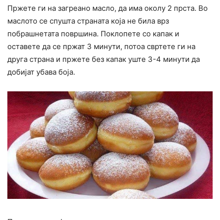
Пржете ги на загреано масло, да има околу 2 прста. Во
маслото се спушта страната која не била врз
побрашнетата површина. Поклопете со капак и
оставете да се пржат 3 минути, потоа свртете ги на
друга страна и пржете без капак уште 3-4 минути да
добијат убава боја.