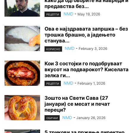
како да одговорите на навреди и
предавства без...
NMD
-
May 19, 2026
РЕЦЕПТИ
Ова е најздравата запршка – без
трошка брашно, а јадењето
станува...
NMD
-
February 3, 2026
КОРИСНО
Кои 3 состојки го подобруваат
вкусот на подварокот? Киселата
зелка ги...
NMD
-
February 1, 2026
РЕЦЕПТИ
Зошто на Свети Сава (27
јануари) се месат и печат
переци?
NMD
-
January 26, 2026
ОБИЧАИ
5 трикови за пржење директно