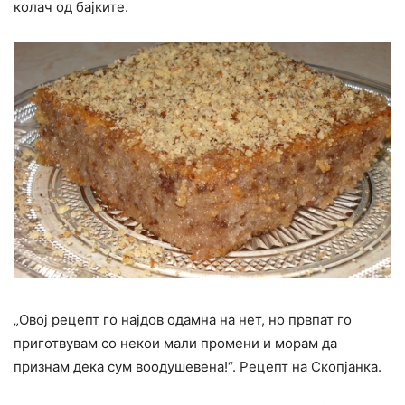
колач од бајките.
„Овој рецепт го најдов одамна на нет, но првпат го
приготвувам со некои мали промени и морам да
признам дека сум воодушевена!“. Рецепт на Скопјанка.