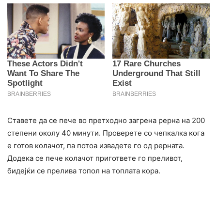
Ставете да се пече во претходно загрена рерна на 200
степени околу 40 минути. Проверете со чепкалка кога
е готов колачот, па потоа извадете го од рерната.
Додека се пече колачот пригответе го преливот,
бидејќи се прелива топол на топлата кора.