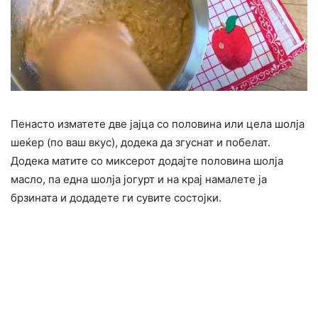
Пенасто изматете две јајца со половина или цела шолја
шеќер (по ваш вкус), додека да згуснат и побелат.
Додека матите со миксерот додајте половина шолја
масло, па една шолја јогурт и на крај намалете ја
брзината и додадете ги сувите состојки.