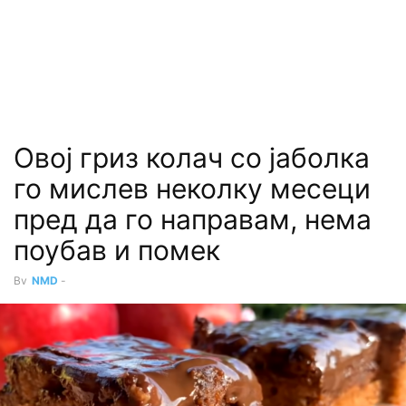
Овој гриз колач со јаболка
го мислев неколку месеци
пред да го направам, нема
поубав и помек
By
NMD
-