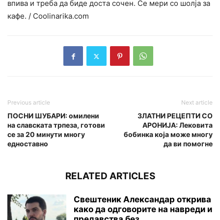
впива и треба да биде доста сочен. Се мери со шолја за
кафе. / Сoolinarika.com
Previous article
Next article
ПОСНИ ШУБАРИ: омилени
ЗЛАТНИ РЕЦЕПТИ СО
на славската трпеза, готови
АРОНИЈА: Лековита
се за 20 минути многу
бобинка која може многу
едноставно
да ви помогне
RELATED ARTICLES
Свештеник Александар открива
како да одговорите на навреди и
предавства без...