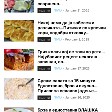
совршено...
NMD
-
January 21, 2026
РЕЦЕПТИ
Никој нема да ја забележи
разликата…Питички со купечки
кори, подобри отколку...
NMD
-
February 2, 2025
РЕЦЕПТИ
Гриз колач кој се топи во уста…
Најубавиот рецепт некогаш
запишан, со...
NMD
-
January 27, 2025
РЕЦЕПТИ
Сусам салата за 15 минути…
Едноставно, брзо и вкусно…
Прилог за секакво јадење…
NMD
-
January 26, 2025
РЕЦЕПТИ
Брза и едноставна ВЛАШКА