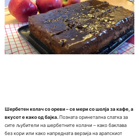
Шербетен колач со ореви – се мери со шолја за кафе, а
вкусот е како од бајка.
Позната оринетална слатка за
сите љубители на шербетните колачи – како баклава
без кори или како напредната верзија на арапскиот