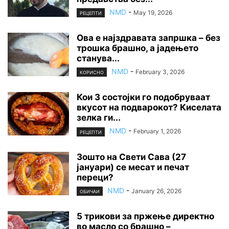
NMD
-
May 19, 2026
РЕЦЕПТИ
Ова е најздравата запршка – без
трошка брашно, а јадењето
станува...
NMD
-
February 3, 2026
КОРИСНО
Кои 3 состојки го подобруваат
вкусот на подварокот? Киселата
зелка ги...
NMD
-
February 1, 2026
РЕЦЕПТИ
Зошто на Свети Сава (27
јануари) се месат и печат
переци?
NMD
-
January 26, 2026
ОБИЧАИ
5 трикови за пржење директно
во масло со брашно –