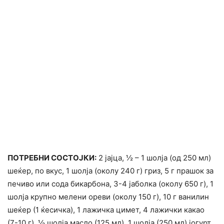
ПОТРЕБНИ СОСТОЈКИ:
2 јајца, ½ – 1 шолја (од 250 мл)
шеќер, по вкус, 1 шолја (околу 240 г) гриз, 5 г прашок за
печиво или сода бикарбона, 3-4 јаболка (околу 650 г), 1
шолја крупно мелени ореви (околу 150 г), 10 г ванилин
шеќер (1 ќесичка), 1 лажичка цимет, 4 лажички какао
(7-10 г), ½ шолја масло (125 мл), 1 шолја (250 мл) јогурт.