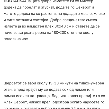
ПОСТАПКА:
Јајцата добро изматете ги со миксер
додека да побелат и згуснат, додајте го шеќерот и
матете додека да се растопи, па додадете масло, млеко
и сите останати состојки. Добро соединетата смеса
излејте ја во намастен плех 30х40 см и ставете да се
пече во загреана рерна на 180-200 степени околу
половина час.
Шербетот се вари околу 15-30 минути на тивко-умерен
оган, а пред крајот му се додава сок од лимон или
лимон исечен на тркалца. Ладниот колач прелијте го со
млак шербет, никако врел, одозгора богато наросете го
со ореви и оставете добро да излади 24 часа, па дури