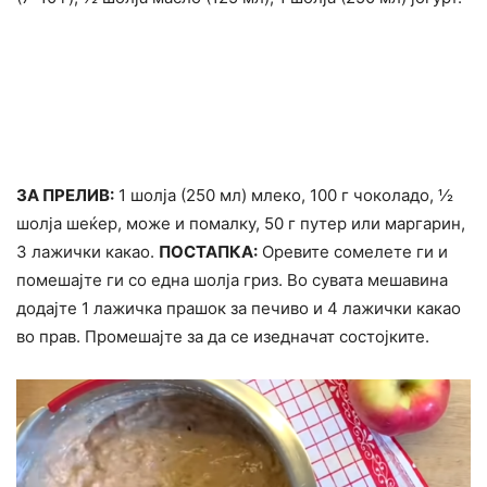
ЗА ПРЕЛИВ:
1 шолја (250 мл) млеко, 100 г чоколадо, ½
шолја шеќер, може и помалку, 50 г путер или маргарин,
3 лажички какао.
ПОСТАПКА:
Оревите сомелете ги и
помешајте ги со една шолја гриз. Во сувата мешавина
додајте 1 лажичка прашок за печиво и 4 лажички какао
во прав. Промешајте за да се изедначат состојките.