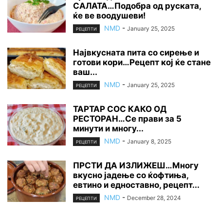
САЛАТА…Подобра од руската,
ќе ве воодушеви!
NMD
-
January 25, 2025
РЕЦЕПТИ
Највкусната пита со сирење и
готови кори…Рецепт кој ќе стане
ваш...
NMD
-
January 25, 2025
РЕЦЕПТИ
ТАРТАР СОС КАКО ОД
РЕСТОРАН…Се прави за 5
минути и многу...
NMD
-
January 8, 2025
РЕЦЕПТИ
ПРСТИ ДА ИЗЛИЖЕШ…Многу
вкусно јадење со ќофтиња,
евтино и едноставно, рецепт...
NMD
-
December 28, 2024
РЕЦЕПТИ