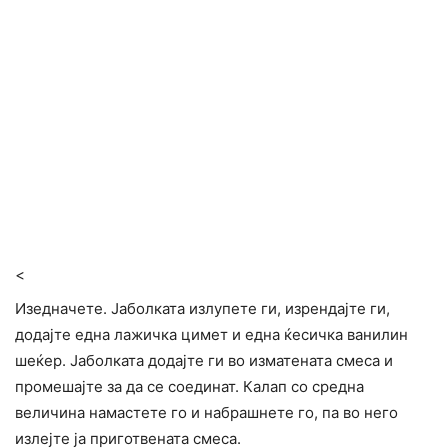
<
Изедначете. Јаболката излупете ги, изрендајте ги,
додајте една лажичка цимет и една ќесичка ванилин
шеќер. Јаболката додајте ги во изматената смеса и
промешајте за да се соединат. Калап со средна
величина намастете го и набрашнете го, па во него
излејте ја приготвената смеса.