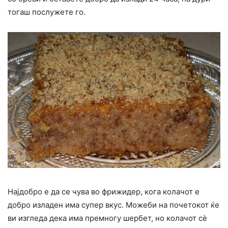
тогаш послужете го.
Најдобро е да се чува во фрижидер, кога колачот е
добро изладен има супер вкус. Можеби на почетокот ќе
ви изгледа дека има премногу шербет, но колачот сè