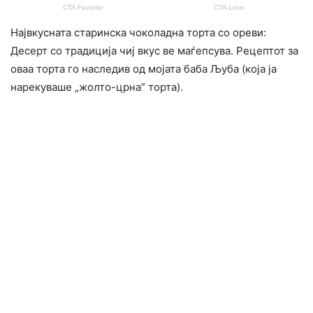
Највкусната старинска чоколадна торта со ореви:
Десерт со традиција чиј вкус ве маѓепcyва. Рецептот за
оваа торта го наследив од мојата баба Љуба (која ја
нарекуваше „жолто-црна” торта).