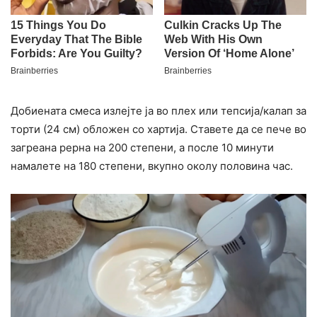
Добиената смеса излејте ја во плех или тепсија/калап за
торти (24 см) обложен со хартија. Ставете да се пече во
загреана рерна на 200 степени, а после 10 минути
намалете на 180 степени, вкупно околу половина час.