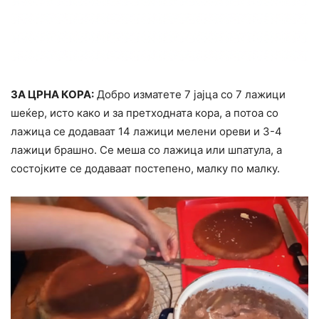
ЗА ЦРНА КОРА:
Добро изматете 7 јајца со 7 лажици
шеќер, исто како и за претходната кора, а потоа со
лажица се додаваат 14 лажици мелени ореви и 3-4
лажици брашно. Се меша со лажица или шпатула, а
состојките се додаваат постепено, малку по малку.