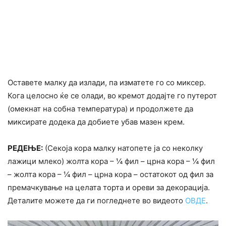
Оставете малку да излади, па изматете го со миксер.
Кога целосно ќе се олади, во кремот додајте го путерот
(омекнат на собна температура) и продолжете да
миксирате додека да добиете убав мазен крем.
РЕДЕЊЕ:
(Секоја кора малку натопете ја со неколку
лажици млеко) жолта кора – ¼ фил – црна кора – ¼ фил
– жолта кора – ¼ фил – црна кора – остатокот од фил за
премачкување на целата торта и ореви за декорација.
Деталите можете да ги погледнете во видеото
ОВДЕ
.