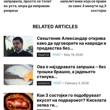
направила, просто се топат
наполитанки која се прави
во уста, мора да направам
за само 3 минути од 3
реприза
состојки
RELATED ARTICLES
Свештеник Александар открива
како да одговорите на навреди и
предавства без...
NMD
-
May 19, 2026
РЕЦЕПТИ
Ова е најздравата запршка – без
трошка брашно, а јадењето
станува...
NMD
-
February 3, 2026
КОРИСНО
Кои 3 состојки го подобруваат
вкусот на подварокот? Киселата
зелка ги...