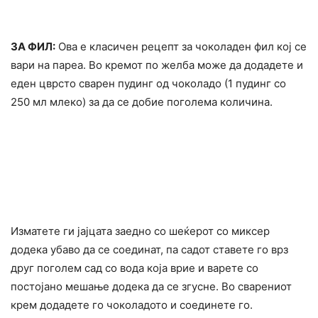
ЗА ФИЛ:
Ова е класичен рецепт за чоколаден фил кој се
вари на пареа. Во кремот по желба може да додадете и
еден цврсто сварен пудинг од чоколадо (1 пудинг со
250 мл млеко) за да се добие поголема количина.
Изматете ги јајцата заедно со шеќерот со миксер
додека убаво да се соединат, па садот ставете го врз
друг поголем сад со вода која врие и варете со
постојано мешање додека да се згусне. Во сварениот
крем додадете го чоколадото и соединете го.