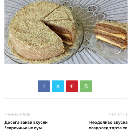
Previous article
Next article
Досега вакви вкусни
Неодоливо вкусна
ѓевречиња не сум
сладолед торта со