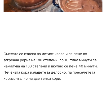
Смесата се излева во истиот калап и се пече во
загреана рерна на 180 степени, по 10-тина минути се
намалува на 160 степени и вкупно се пече 40 минути.
Печената кора изладете ја целосно, па пресечете ја
хоризонтално на две тенки кори.