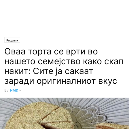
Рецепти
Оваа торта се врти во
нашето семејство како скап
накит: Сите ја сакаат
заради оригиналниот вкус
By
NMD
-