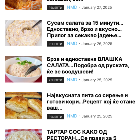
NMD
-
January 27, 2025
РЕЦЕПТИ
Сусам салата за 15 минути…
Едноставно, брзо и вкусно…
Прилог за секакво јадење…
NMD
-
January 26, 2025
РЕЦЕПТИ
Брза и едноставна ВЛАШКА
САЛАТА…Подобра од руската,
ќе ве воодушеви!
NMD
-
January 25, 2025
РЕЦЕПТИ
Највкусната пита со сирење и
готови кори…Рецепт кој ќе стане
ваш...
NMD
-
January 25, 2025
РЕЦЕПТИ
ТАРТАР СОС КАКО ОД
РЕСТОРАН…Се прави за 5