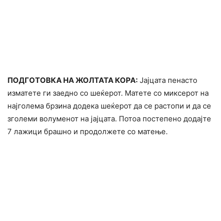
ПОДГОТОВКА НА ЖОЛТАТА КОРА:
Јајцата пенасто
изматете ги заедно со шеќерот. Матете со миксерот на
најголема брзина додека шеќерот да се растопи и да се
зголеми волуменот на јајцата. Потоа постепено додајте
7 лажици брашно и продолжете со матење.