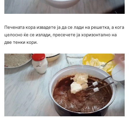
Печената кора извадете ја да се лади на решетка, а кога
целосно ќе се излади, пресечете ја хоризонтално на
две тенки кори.