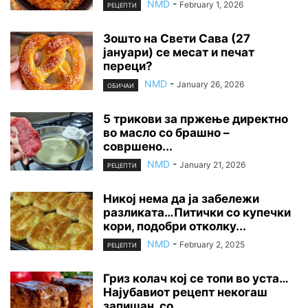
NMD
-
February 1, 2026
РЕЦЕПТИ
Зошто на Свети Сава (27
јануари) се месат и печат
переци?
NMD
-
January 26, 2026
ОБИЧАИ
5 трикови за пржење директно
во масло со брашно –
совршено...
NMD
-
January 21, 2026
РЕЦЕПТИ
Никој нема да ја забележи
разликата…Питички со купечки
кори, подобри отколку...
NMD
-
February 2, 2025
РЕЦЕПТИ
Гриз колач кој се топи во уста…
Најубавиот рецепт некогаш
запишан, со...