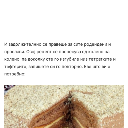
И задолжителнно се правеше за сите родендени и
прослави. Овој рецепт се пренесува од колено на
колено, па доколку сте го изгубиле низ тетратките и
тефтерите, запишете си го повторно. Eве што ви е
потребно: