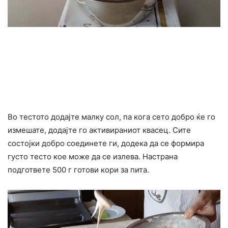
Во тестото додајте малку сол, па кога сето добро ќе го
измешате, додајте го активираниот квасец. Сите
состојки добро соединете ги, додека да се формира
густо тесто кое може да се излева. Настрана
подгответе 500 г готови кори за пита.