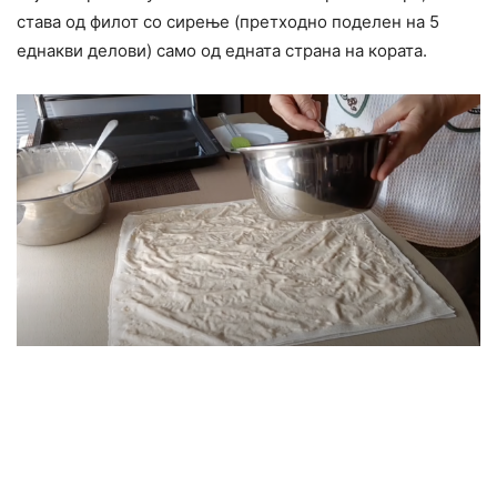
става од филот со сирење (претходно поделен на 5
еднакви делови) само од едната страна на кората.