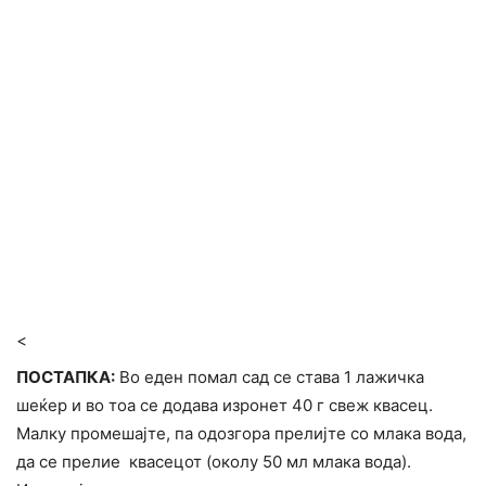
<
ПОСТАПКА:
Во еден помал сад се става 1 лажичка
шеќер и во тоа се додава изронет 40 г свеж квасец.
Малку промешајте, па одозгора прелијте со млака вода,
да се прелие квасецот (околу 50 мл млака вода).