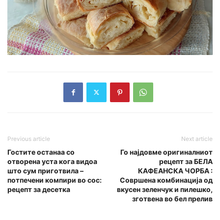
Previous article
Next article
Гостите останаа со
Го најдовме оригиналниот
отворена уста кога видоа
рецепт за БЕЛА
што сум приготвила –
КАФЕАНСКА ЧОРБА :
потпечени компири во сос:
Совршена комбинација од
рецепт за десетка
вкусен зеленчук и пилешко,
зготвена во бел прелив