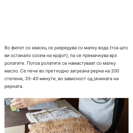
Во филот со квасец се разредува со малку вода (тоа што
ви останало сосем на крајот), па се премачкува врз
ролатите. Потоа ролатите се намастуваат со малку
масло. Се пече во претходно загреана рерна на 200
степени, 35-40 минути, во зависност од јачината на
рерната.