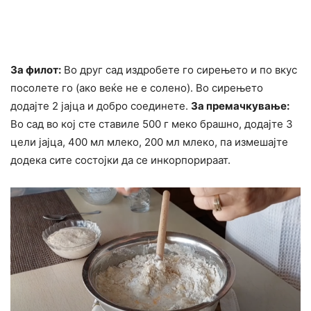
За филот:
Во друг сад издробете го сирењето и по вкус
посолете го (ако веќе не е солено). Во сирењето
додајте 2 јајца и добро соединете.
За премачкување:
Во сад во кој сте ставиле 500 г меко брашно, додајте 3
цели јајца, 400 мл млеко, 200 мл млеко, па измешајте
додека сите состојки да се инкорпорираат.