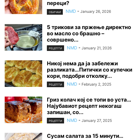
переци?
NMD
-
January 26, 2026
ОБИЧАИ
5 трикови за пржење директно
во масло со брашно –
совршено...
NMD
-
January 21, 2026
РЕЦЕПТИ
Никој нема да ја забележи
разликата…Питички со купечки
кори, подобри отколку...
NMD
-
February 2, 2025
РЕЦЕПТИ
Гриз колач кој се топи во уста…
Најубавиот рецепт некогаш
запишан, со...
NMD
-
January 27, 2025
РЕЦЕПТИ
Сусам салата за 15 минути…