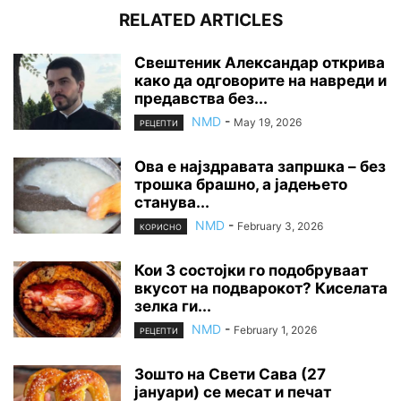
RELATED ARTICLES
Свештеник Александар открива
како да одговорите на навреди и
предавства без...
NMD
-
May 19, 2026
РЕЦЕПТИ
Ова е најздравата запршка – без
трошка брашно, а јадењето
станува...
NMD
-
February 3, 2026
КОРИСНО
Кои 3 состојки го подобруваат
вкусот на подварокот? Киселата
зелка ги...
NMD
-
February 1, 2026
РЕЦЕПТИ
Зошто на Свети Сава (27
јануари) се месат и печат