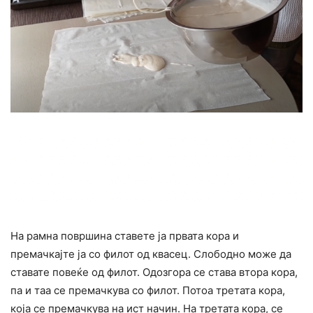
На рамна површина ставете ја првата кора и
премачкајте ја со филот од квасец. Слободно може да
ставате повеќе од филот. Одозгора се става втора кора,
па и таа се премачкува со филот. Потоа третата кора,
која се премачкува на ист начин. На третата кора, се