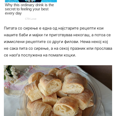
Питата со сирење е една од најстарите рецепти кои
нашите баби и мајки ги приготвуваа некогаш, а потоа се
измислени рецептите со други филови. Нема некој кој
не сака пита со сирење, а на секој празник или прослава
се наоѓа послужена на помали коцки.