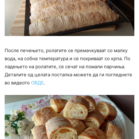
После печењето, ролатите се премачкуваат со малку
вода, на собна температура и се покриваат со крпа. По
ладењето на ролатите, се сечат на помали парчиња.
Деталите од целата постапка можете да ги погледнете
во видеото
ОВДЕ
.