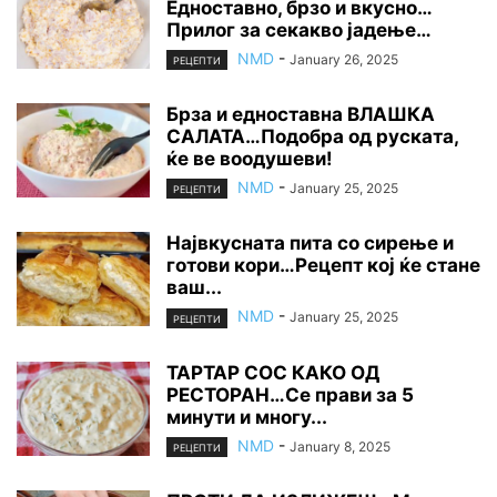
Едноставно, брзо и вкусно…
Прилог за секакво јадење…
NMD
-
January 26, 2025
РЕЦЕПТИ
Брза и едноставна ВЛАШКА
САЛАТА…Подобра од руската,
ќе ве воодушеви!
NMD
-
January 25, 2025
РЕЦЕПТИ
Највкусната пита со сирење и
готови кори…Рецепт кој ќе стане
ваш...
NMD
-
January 25, 2025
РЕЦЕПТИ
ТАРТАР СОС КАКО ОД
РЕСТОРАН…Се прави за 5
минути и многу...
NMD
-
January 8, 2025
РЕЦЕПТИ