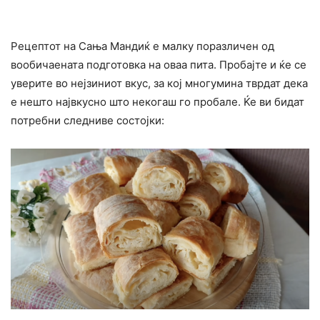
Рецептот на Сања Мандиќ е малку поразличен од
вообичаената подготовка на оваа пита. Пробајте и ќе се
уверите во нејзиниот вкус, за кој многумина тврдат дека
е нешто највкусно што некогаш го пробале. Ќе ви бидат
потребни следниве состојки: