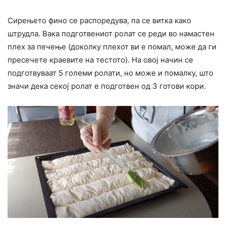
Сирењето фино се распоредува, па се витка како
штрудла. Вака подготвениот ролат се реди во намастен
плех за печење (доколку плехот ви е помал, може да ги
пресечете краевите на тестото). На овој начин се
подготвуваат 5 големи ролати, но може и помалку, што
значи дека секој ролат е подготвен од 3 готови кори.