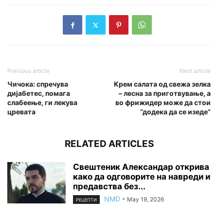
Previous article
Next article
Чичока: спречува
Крем салата од свежа зелка
дијабетес, помага
– лесна за приготвување, а
слабеење, ги лекува
во фрижидер може да стои
цревата
“додека да се изеде”
RELATED ARTICLES
Свештеник Александар открива
како да одговорите на навреди и
предавства без...
NMD
-
May 19, 2026
РЕЦЕПТИ