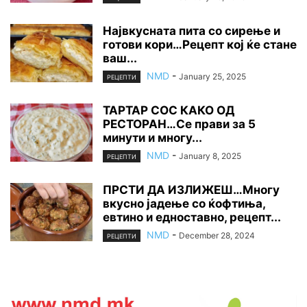
Највкусната пита со сирење и
готови кори…Рецепт кој ќе стане
ваш...
NMD
-
January 25, 2025
РЕЦЕПТИ
ТАРТАР СОС КАКО ОД
РЕСТОРАН…Се прави за 5
минути и многу...
NMD
-
January 8, 2025
РЕЦЕПТИ
ПРСТИ ДА ИЗЛИЖЕШ…Многу
вкусно јадење со ќофтиња,
евтино и едноставно, рецепт...
NMD
-
December 28, 2024
РЕЦЕПТИ