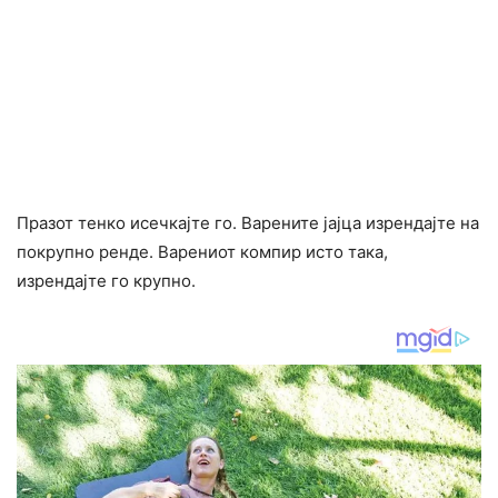
Празот тенко исечкајте го. Варените јајца изрендајте на
покрупно ренде. Варениот компир исто така,
изрендајте го крупно.