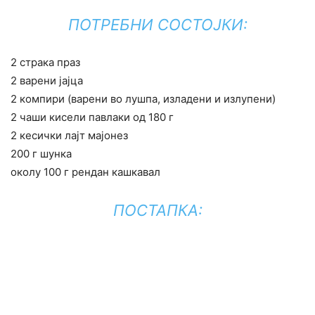
ПОТРЕБНИ СОСТОЈКИ:
2 страка праз
2 варени јајца
2 компири (варени во лушпа, изладени и излупени)
2 чаши кисели павлаки од 180 г
2 кесички лајт мајонез
200 г шунка
околу 100 г рендан кашкавал
ПОСТАПКА: