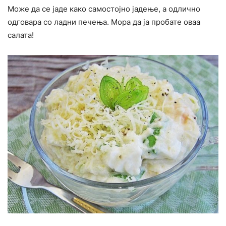
Може да се јаде како самостојно јадење, а одлично
одговара со ладни печења. Мора да ја пробате оваа
салата!