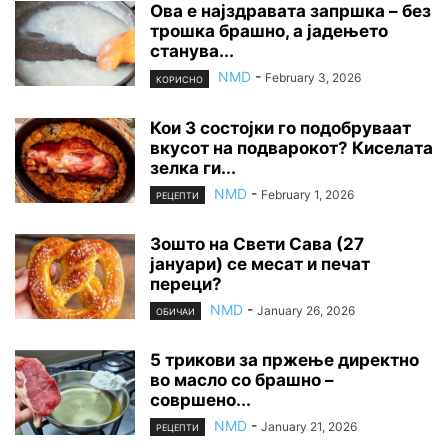
Ова е најздравата запршка – без
трошка брашно, а јадењето
станува...
NMD
-
February 3, 2026
КОРИСНО
Кои 3 состојки го подобруваат
вкусот на подварокот? Киселата
зелка ги...
NMD
-
February 1, 2026
РЕЦЕПТИ
Зошто на Свети Сава (27
јануари) се месат и печат
переци?
NMD
-
January 26, 2026
ОБИЧАИ
5 трикови за пржење директно
во масло со брашно –
совршено...
NMD
-
January 21, 2026
РЕЦЕПТИ