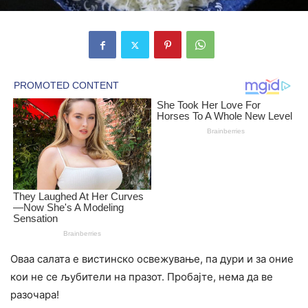
Оваа салата е вистинско освежување, па дури и за оние
кои не се љубители на празот. Пробајте, нема да ве
разочара!