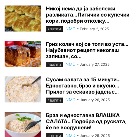
Никој нема да ја забележи
разликата…Питички со купечки
кори, подобри отколку...
NMD
-
February 2, 2025
РЕЦЕПТИ
Гриз колач кој се топи во уста…
Најубавиот рецепт некогаш
запишан, со...
NMD
-
January 27, 2025
РЕЦЕПТИ
Сусам салата за 15 минути…
Едноставно, брзо и вкусно…
Прилог за секакво јадење…
NMD
-
January 26, 2025
РЕЦЕПТИ
Брза и едноставна ВЛАШКА
САЛАТА…Подобра од руската,
ќе ве воодушеви!
NMD
-
January 25, 2025
РЕЦЕПТИ