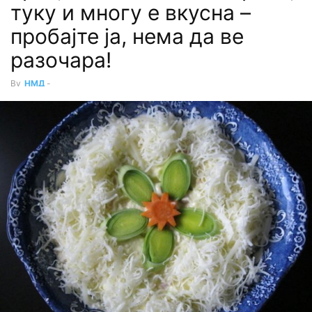
туку и многу е вкусна –
пробајте ја, нема да ве
разочара!
By
НМД
-