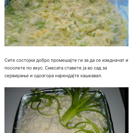
Сите состојки добро промешајте ги за да се изедначат и
посолете по вкус. Смесата ставете ја во сад за
сервирање и одозгора нарендајте кашкавал.