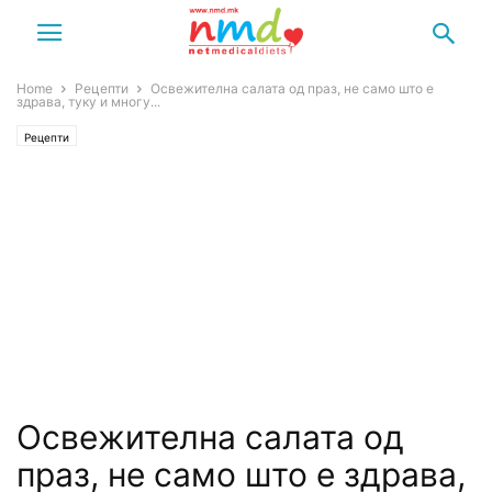
Home
Рецепти
Освежителна салата од праз, не само што е
здрава, туку и многу...
Рецепти
Освежителна салата од
праз, не само што е здрава,