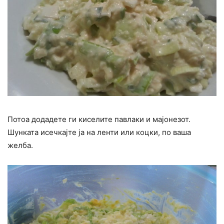
Потоа додадете ги киселите павлаки и мајонезот.
Шунката исечкајте ја на ленти или коцки, по ваша
желба.