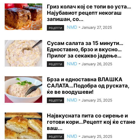
Гриз колач кој се топи во уста…
Најубавиот рецепт некогаш
запишан, со...
NMD
-
January 27, 2025
РЕЦЕПТИ
Сусам салата за 15 минути…
Едноставно, брзо и вкусно…
Прилог за секакво јадење…
NMD
-
January 26, 2025
РЕЦЕПТИ
Брза и едноставна ВЛАШКА
САЛАТА…Подобра од руската,
ќе ве воодушеви!
NMD
-
January 25, 2025
РЕЦЕПТИ
Највкусната пита со сирење и
готови кори…Рецепт кој ќе стане
ваш...
NMD
-
January 25, 2025
РЕЦЕПТИ