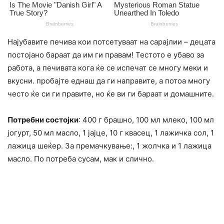
Најубавите печива кои потсетуваат на сарајлии – децата
постојано бараат да им ги правам! Тестото е убаво за
работа, а печивата кога ќе се испечат се многу меки и
вкусни. пробајте еднаш да ги направите, а потоа многу
често ќе си ги правите, но ќе ви ги бараат и домашните.
Потребни состојки
: 400 г брашно, 100 мл млеко, 100 мл
јогурт, 50 мл масло, 1 јајце, 10 г квасец, 1 лажичка сол, 1
лажица шеќер. За премачкување:, 1 жолчка и 1 лажица
масло. По потреба сусам, мак и слично.