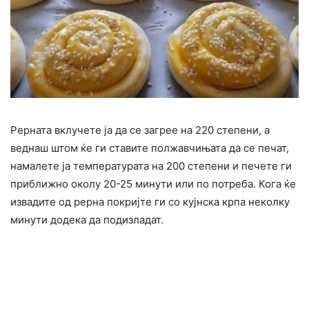
Рерната вклучете ја да се загрее на 220 степени, а
веднаш штом ќе ги ставите полжавчињата да се печат,
намалете ја температурата на 200 степени и печете ги
приближно околу 20-25 минути или по потреба. Кога ќе
извадите од рерна покријте ги со кујнска крпа неколку
минути додека да подизладат.