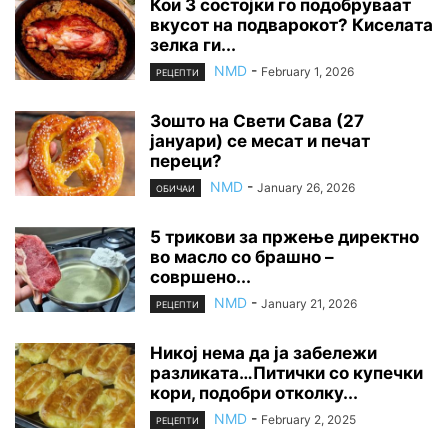
Кои 3 состојки го подобруваат
вкусот на подварокот? Киселата
зелка ги...
NMD
-
February 1, 2026
РЕЦЕПТИ
Зошто на Свети Сава (27
јануари) се месат и печат
переци?
NMD
-
January 26, 2026
ОБИЧАИ
5 трикови за пржење директно
во масло со брашно –
совршено...
NMD
-
January 21, 2026
РЕЦЕПТИ
Никој нема да ја забележи
разликата…Питички со купечки
кори, подобри отколку...
NMD
-
February 2, 2025
РЕЦЕПТИ