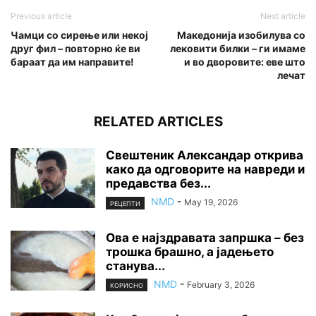
Previous article
Next article
Чамци со сирење или некој
Македонија изобилува со
друг фил – повторно ќе ви
лековити билки – ги имаме
бараат да им направите!
и во дворовите: еве што
лечат
RELATED ARTICLES
Свештеник Александар открива
како да одговорите на навреди и
предавства без...
NMD
-
May 19, 2026
РЕЦЕПТИ
Ова е најздравата запршка – без
трошка брашно, а јадењето
станува...
NMD
-
February 3, 2026
КОРИСНО