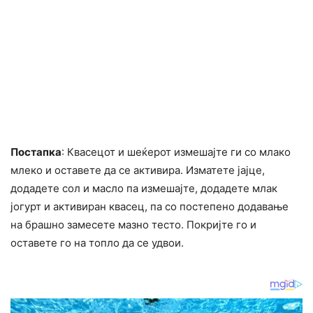
Постапка
: Квасецот и шеќерот измешајте ги со млако
млеко и оставете да се активира. Изматете јајце,
додадете сол и масло па измешајте, додадете млак
јогурт и активиран квасец, па со постепено додавање
на брашно замесете мазно тесто. Покријте го и
оставете го на топло да се удвои.