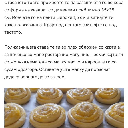
Стасаното тесто премесете го па развлечете го во кора
со форма на квадрат со димензии приближно 35х35
см. Исечете го на ленти широки 1,5 см и виткајте ги
како полжавчиња. Крајот од лентата свиткајте го под
тестото.
Полжавчињата ставајте ги во плех обложен со хартија
за печење со мало растојание меѓу нив. Премачкајте ги
со жолчка изматена со малку масло и наросете ги со
сусам одозгора. Оставете уште малку да пораснат
додека рерната да се загрее.