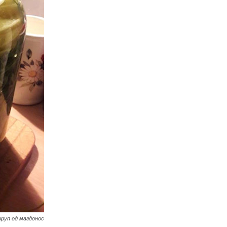
ируп од магдонос