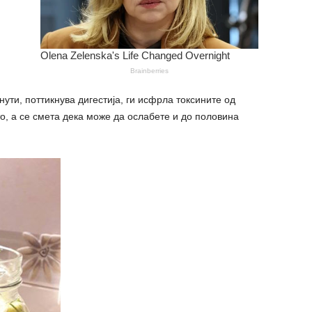
нути, поттикнува дигестија, ги исфрла токсините од
о, а се смета дека може да ослабете и до половина