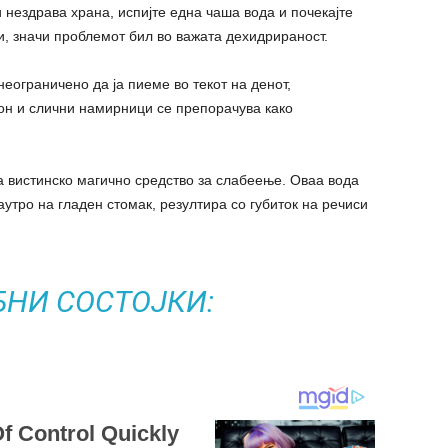
и нездрава храна, испијте една чаша вода и почекајте
и, значи проблемот бил во важата дехидрираност.
еограничено да ја пиеме во текот на денот,
он и слични намирници се препорачува како
а вистинско магично средство за слабеење. Оваа вода
аутро на гладен стомак, резултира со губиток на речиси
БНИ СОСТОЈКИ: