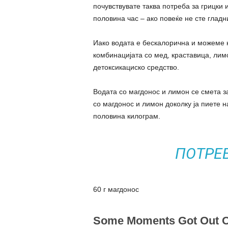
почувствувате таква потреба за грицки 
половина час – ако повеќе не сте гладн
Иако водата е бескалорична и можеме н
комбинацијата со мед, краставица, лим
детоксикациско средство.
Водата со магдонос и лимон се смета з
со магдонос и лимон доколку ја пиете н
половина килограм.
ПОТРЕ
60 г магдонос