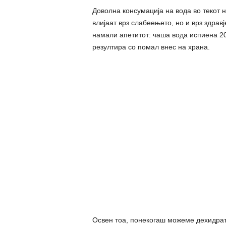
Доволна консумација на вода во текот 
влијаат врз слабеењето, но и врз здрав
намали апетитот: чаша вода испиена 2
резултира со помал внес на храна.
Освен тоа, понекогаш можеме дехидрата