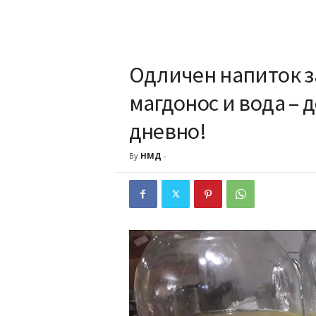
Одличен напиток з
магдонос и вода – 
дневно!
By
НМД
-