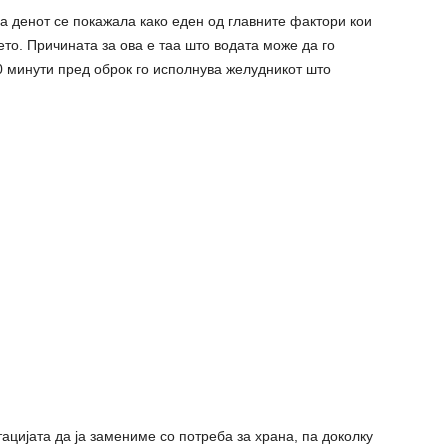
на денот се покажала како еден од главните фактори кои
јето. Причината за ова е таа што водата може да го
0 минути пред оброк го исполнува желудникот што
цијата да ја замениме со потреба за храна, па доколку