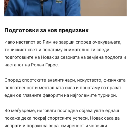
Подготовки за нов предизвик
Иако настапот во Рим не заврши според очекувањата,
тенискиот свет и понатаму внимателно ги следи
подготовките на Новак за сезоната на земјена подлога и
настапот на Ролан Гарос.
Според спортските аналитичари, искуството, физичката
подготвеност и менталната сила и понатаму го прават
еден од главните фаворити на најголемите турнири.
Во меѓувреме, неговата последна објава уште еднаш
покажа дека покрај спортските успеси, Новак сака да
испрати и пораки за вера, смиреност и човечки