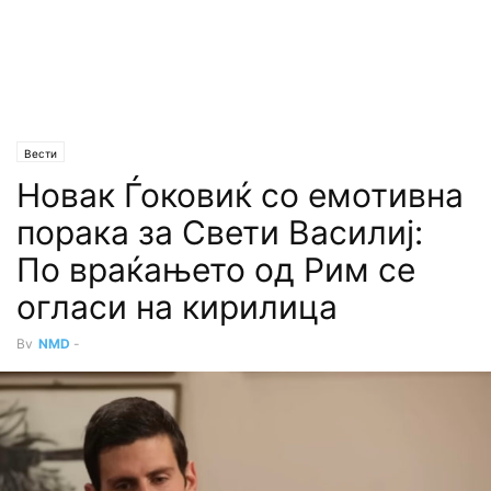
Вести
Новак Ѓоковиќ со емотивна
порака за Свети Василиј:
По враќањето од Рим се
огласи на кирилица
By
NMD
-