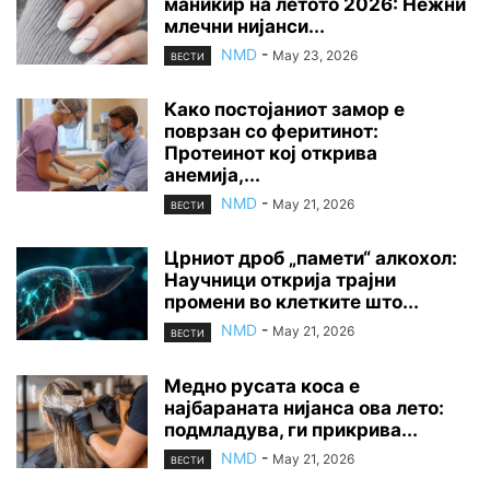
маникир на летото 2026: Нежни
млечни нијанси...
NMD
-
May 23, 2026
ВЕСТИ
Како постојаниот замор е
поврзан со феритинот:
Протеинот кој открива
анемија,...
NMD
-
May 21, 2026
ВЕСТИ
Црниот дроб „памети“ алкохол:
Научници открија трајни
промени во клетките што...
NMD
-
May 21, 2026
ВЕСТИ
Медно русата коса е
најбараната нијанса ова лето:
подмладува, ги прикрива...
NMD
-
May 21, 2026
ВЕСТИ