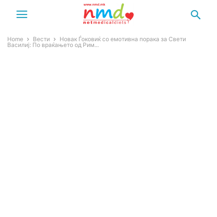
Home
Вести
Новак Ѓоковиќ со емотивна порака за Свети
Василиј: По враќањето од Рим...