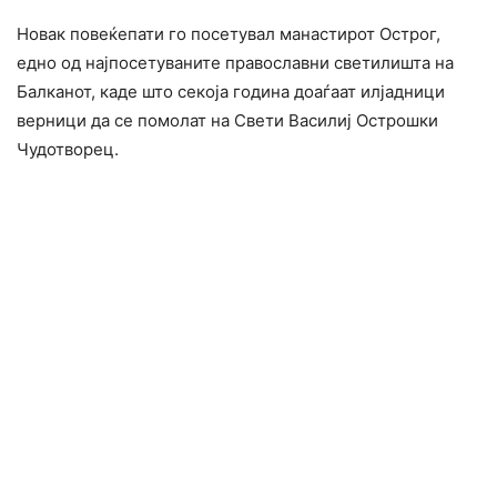
Новак повеќепати го посетувал манастирот Острог,
едно од најпосетуваните православни светилишта на
Балканот, каде што секоја година доаѓаат илјадници
верници да се помолат на Свети Василиј Острошки
Чудотворец.