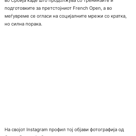
во Србија каде што продолжува со тренинзите и
подготовките за претстојниот French Open, а во
меѓувреме се огласи на социјалните мрежи со кратка,
но силна порака.
На својот Instagram профил тој објави фотографија од