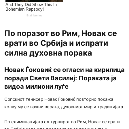
По поразот во Рим, Новак се
врати во Србија и испрати
силна духовна порака
Новак Ѓоковиќ се огласи на кирилица
поради Свети Василиј: Пораката ја
видоа милиони луѓе
Српскиот тенисер Новак Ѓоковиќ повторно покажа
колку му се важни верата, духовниот мир и традицијата.
По елиминацијата од турнирот во Рим, Новак се врати