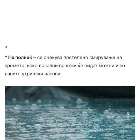
<
* По полноќ
– се очекува постепено смирување на
времето, иако локални врнежи ќе бидат можни и во
раните утрински часови.