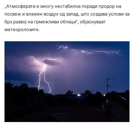
„Атмосферата е многу нестабилна поради продор на
посвеж и влажен воздух од запад, што создава услови за
брз развој на грмежливи облаци“, објаснуваат
метеоролозите.