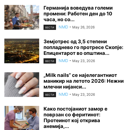
Германија воведува големи
промени: Работен ден до 10
часа, но со...
NMD
-
May 26, 2026
ВЕСТИ
Земјотрес од 3,5 степени
попладнево го протресе Скопје:
Епицентарот во општина...
NMD
-
May 23, 2026
ВЕСТИ
„Milk nails“ се најелегантниот
маникир на летото 2026: Нежни
млечни нијанси...
NMD
-
May 23, 2026
ВЕСТИ
Како постојаниот замор е
поврзан со феритинот:
Протеинот кој открива
анемија,...