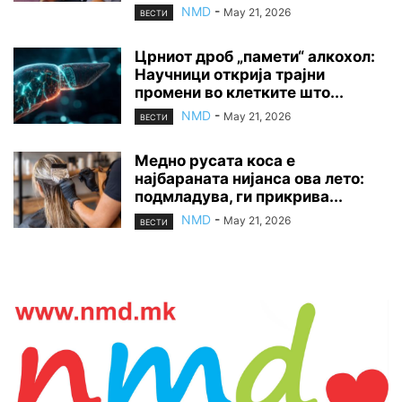
NMD
-
May 21, 2026
ВЕСТИ
Црниот дроб „памети“ алкохол:
Научници открија трајни
промени во клетките што...
NMD
-
May 21, 2026
ВЕСТИ
Медно русата коса е
најбараната нијанса ова лето:
подмладува, ги прикрива...
NMD
-
May 21, 2026
ВЕСТИ