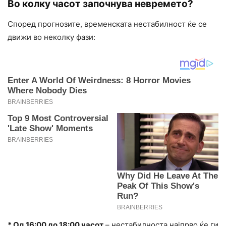
Во колку часот започнува невремето?
Според прогнозите, временската нестабилност ќе се
движи во неколку фази:
* Од 16:00 до 18:00 часот
– нестабилноста најпрво ќе ги