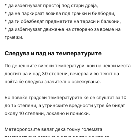
* да избегнуваат престој под стари дрвја,
* да не паркираат возила под гранки и билборди,
* да ги обезбедат предметите на тераси и балкони,
* да избегнуваат движење на отворено за време на
грмежи.
Следува и пад на температурите
По денешните високи температури, кои на некои места
достигнаа и над 30 степени, вечерва и во текот на
ноќта ќе следува значително освежување.
Во повеќе градови температурите ќе се спуштат за 10
до 15 степени, а утринските вредности утре ќе бидат
околу 10 степени, локално и пониски.
Метеоролозите велат дека токму големата