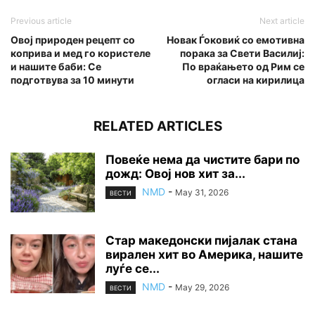
Previous article
Next article
Овој природен рецепт со
Новак Ѓоковиќ со емотивна
коприва и мед го користеле
порака за Свети Василиј:
и нашите баби: Се
По враќањето од Рим се
подготвува за 10 минути
огласи на кирилица
RELATED ARTICLES
Повеќе нема да чистите бари по
дожд: Овој нов хит за...
NMD
-
May 31, 2026
ВЕСТИ
Стар македонски пијалак стана
вирален хит во Америка, нашите
луѓе се...
NMD
-
May 29, 2026
ВЕСТИ