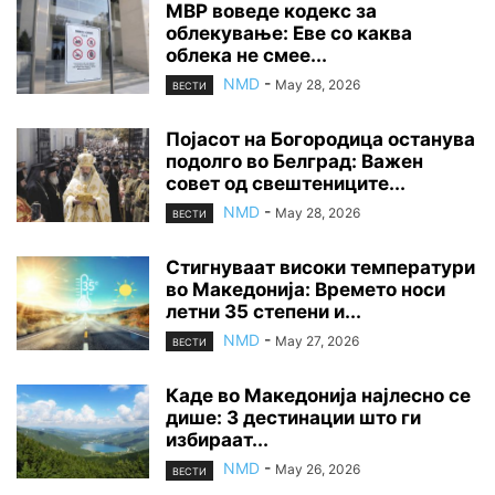
МВР воведе кодекс за
облекување: Еве со каква
облека не смее...
NMD
-
May 28, 2026
ВЕСТИ
Појасот на Богородица останува
подолго во Белград: Важен
совет од свештениците...
NMD
-
May 28, 2026
ВЕСТИ
Стигнуваат високи температури
во Македонија: Времето носи
летни 35 степени и...
NMD
-
May 27, 2026
ВЕСТИ
Каде во Македонија најлесно се
дише: 3 дестинации што ги
избираат...
NMD
-
May 26, 2026
ВЕСТИ