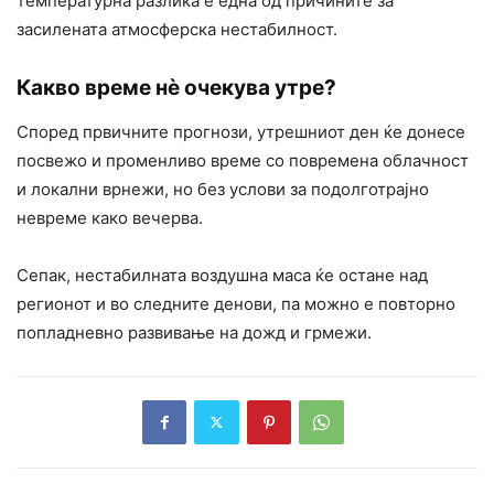
температурна разлика е една од причините за
засилената атмосферска нестабилност.
Какво време нè очекува утре?
Според првичните прогнози, утрешниот ден ќе донесе
посвежо и променливо време со повремена облачност
и локални врнежи, но без услови за подолготрајно
невреме како вечерва.
Сепак, нестабилната воздушна маса ќе остане над
регионот и во следните денови, па можно е повторно
попладневно развивање на дожд и грмежи.