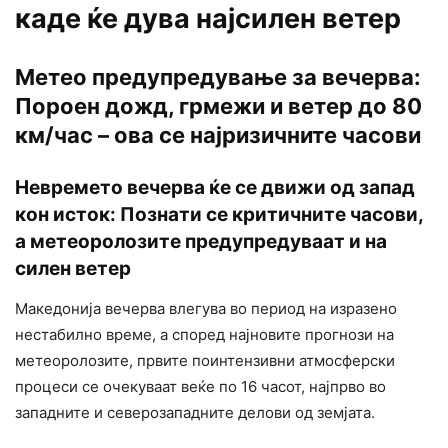
каде ќе дува најсилен ветер
Метео предупредување за вечерва:
Пороен дожд, грмежи и ветер до 80
км/час – ова се најризичните часови
Невремето вечерва ќе се движи од запад
кон исток: Познати се критичните часови,
а метеоролозите предупредуваат и на
силен ветер
Македонија вечерва влегува во период на изразено
нестабилно време, а според најновите прогнози на
метеоролозите, првите поинтензивни атмосферски
процеси се очекуваат веќе по 16 часот, најпрво во
западните и северозападните делови од земјата.