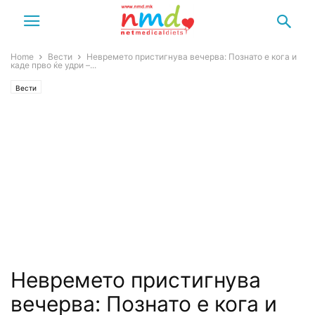
Home
Вести
Невремето пристигнува вечерва: Познато е кога и
каде прво ќе удри –...
Вести
Невремето пристигнува
вечерва: Познато е кога и