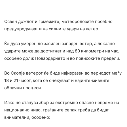
Освен дождот и грмежите, метеоролозите посебно
предупредуваат и на силните удари на ветер.
Ќе дува умерен до засилен западен ветер, а локално
ударите може да достигнат и над 80 километри на час,
особено долж Повардарието и во повисоките предели.
Во Скопје ветерот ќе биде најизразен во периодот меѓу
18 и 21 часот, кога се очекуваат и најинтензивните
облачни процеси.
Иако не станува збор за екстремно опасно невреме на
национално ниво, граѓаните сепак треба да бидат
внимателни, особено: