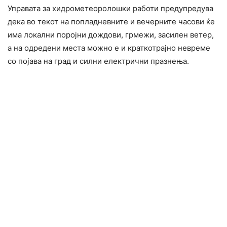
Управата за хидрометеоролошки работи предупредува
дека во текот на попладневните и вечерните часови ќе
има локални поројни дождови, грмежи, засилен ветер,
а на одредени места можно е и краткотрајно невреме
со појава на град и силни електрични празнења.