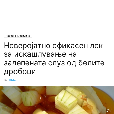
Народна медицина
Неверојатно ефикасен лек
за искашлување на
залепената слуз од белите
дробови
By
НМД
-