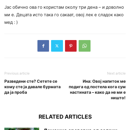
Јас обично ова го користам околу три дена – и доволно
ми е. Децата исто така го сакаат, овој лек е сладок како
мед : )
Previous article
Next article
Разведени сте? Сетете се
Ина: Овој напиток ме
кому сте ја давале бурмата
подига од постела кога сум
да ја проба
настината – како да не ми е
ништо!
RELATED ARTICLES