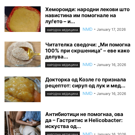
Хемороиди: народни лекови што
навистина им помогнале на
луѓето – и...
NMD
-
January 17, 2026
НАРОДНА МЕДИЦИНА
Читателка сведочи: „Ми помогна
100% при скршеница“ – еве како
делува...
NMD
-
January 16, 2026
НАРОДНА МЕДИЦИНА
Докторка од Козле го признала
рецептот: сируп од лук и мед...
NMD
-
January 16, 2026
НАРОДНА МЕДИЦИНА
Антибиотици не помогнаа, ова
да – Гастритис и Helicobacter:
искуства од...
NMD
-
January 16, 2026
НАРОДНА МЕДИЦИНА