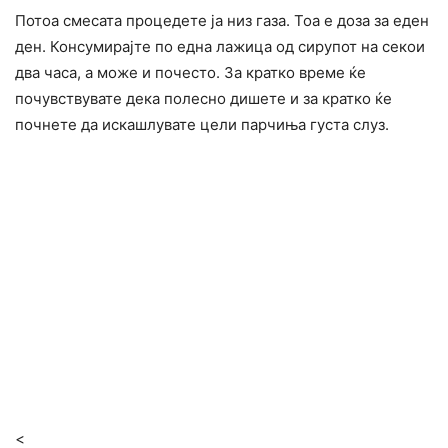
Потоа смесата процедете ја низ газа. Тоа е доза за еден
ден. Консумирајте по една лажица од сирупот на секои
два часа, а може и почесто. За кратко време ќе
почувствувате дека полесно дишете и за кратко ќе
почнете да искашлувате цели парчиња густа слуз.
<