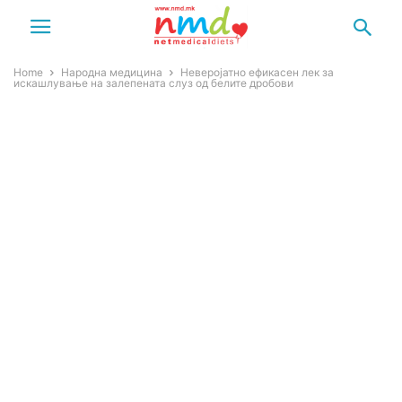
Home
Народна медицина
Неверојатно ефикасен лек за
искашлување на залепената слуз од белите дробови