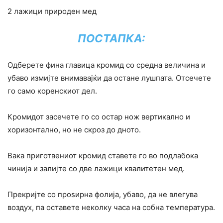
2 лажици природен мед
ПОСТАПКА:
Одберете фина главица кромид со средна величина и
убаво измијте внимавајќи да остане лушпата. Отсечете
го само коренскиот дел.
Кромидот засечете го со остар нож вертикално и
хоризонтално, но не скроз до дното.
Вака приготвениот кромид ставете го во подлабока
чинија и залијте со две лажици квалитетен мед.
Прекријте со проѕирна фолија, убаво, да не влегува
воздух, па оставете неколку часа на собна температура.