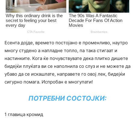
Есента дојде, времето постојано е променливо, наутро
многу студено а напладне топло, па така стигаат и
настинките. Кога ќе почувствувате дека плитко дишете
бидејќи плуќата ви се наполнила со слуз и не можете да
убаво да се искашлате, направете го овој лек, бидејќи
сигурно помага. Испробан е многупати!
ПОТРЕБНИ СОСТОЈКИ:
1 главица кромид