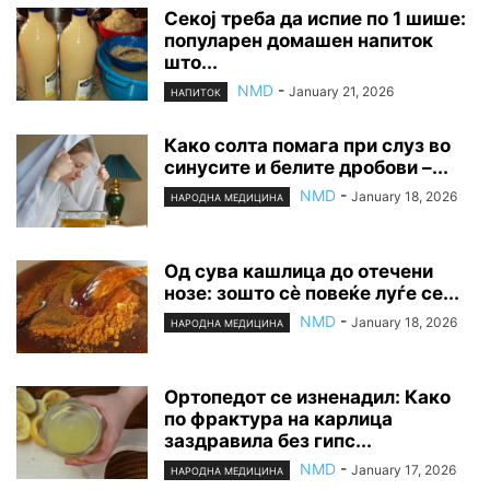
Секој треба да испие по 1 шише:
популарен домашен напиток
што...
NMD
-
January 21, 2026
НАПИТОК
Како солта помага при слуз во
синусите и белите дробови –...
NMD
-
January 18, 2026
НАРОДНА МЕДИЦИНА
Од сува кашлица до отечени
нозе: зошто сè повеќе луѓе се...
NMD
-
January 18, 2026
НАРОДНА МЕДИЦИНА
Ортопедот се изненадил: Како
по фрактура на карлица
заздравила без гипс...
NMD
-
January 17, 2026
НАРОДНА МЕДИЦИНА