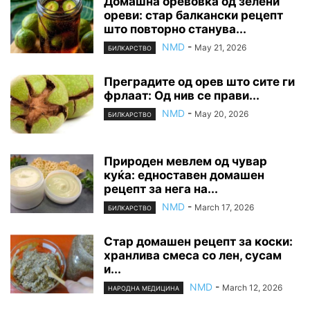
Домашна оревовка од зелени
ореви: стар балкански рецепт
што повторно станува...
NMD
-
May 21, 2026
БИЛКАРСТВО
Преградите од орев што сите ги
фрлаат: Од нив се прави...
NMD
-
May 20, 2026
БИЛКАРСТВО
Природен мевлем од чувар
куќа: едноставен домашен
рецепт за нега на...
NMD
-
March 17, 2026
БИЛКАРСТВО
Стар домашен рецепт за коски:
хранлива смеса со лен, сусам
и...
NMD
-
March 12, 2026
НАРОДНА МЕДИЦИНА