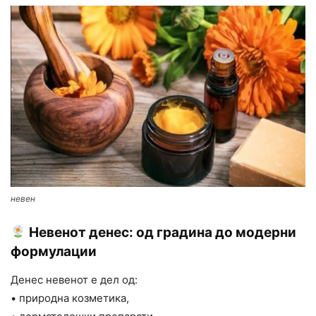
невен
Невенот денес: од градина до модерни
формулации
Денес невенот е дел од:
• природна козметика,