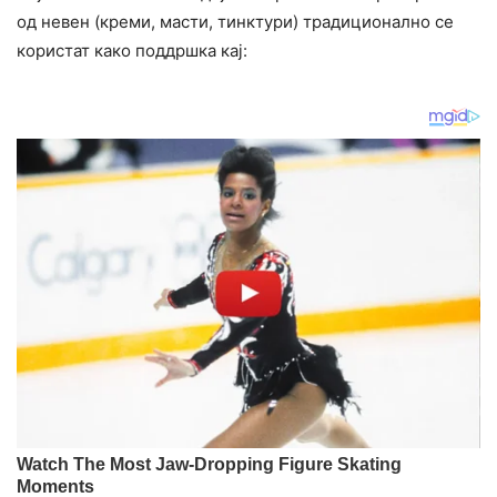
од невен (креми, масти, тинктури) традиционално се
користат како поддршка кај: