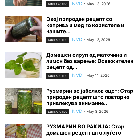
NMD
-
May 13, 2026
БИЛКАРСТВО
Овој природен рецепт со
коприва и мед го користеле и
нашите...
NMD
-
May 12, 2026
БИЛКАРСТВО
Домашен сируп од маточина и
лимон без варење: Освежителен
рецепт од...
NMD
-
May 11, 2026
БИЛКАРСТВО
Рузмарин во јаболков оцет: Стар
природен рецепт што повторно
привлекува внимание...
NMD
-
May 8, 2026
БИЛКАРСТВО
РУЗМАРИН ВО РАКИЈА: Стар
домашен рецепт што луѓето