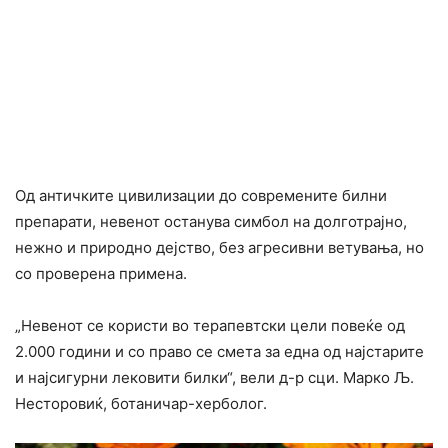
Од античките цивилизации до современите билни
препарати, невенот останува симбол на долготрајно,
нежно и природно дејство, без агресивни ветувања, но
со проверена примена.
„Невенот се користи во терапевтски цели повеќе од
2.000 години и со право се смета за една од најстарите
и најсигурни лековити билки“, вели д-р сци. Марко Љ.
Несторовиќ, ботаничар-херболог.