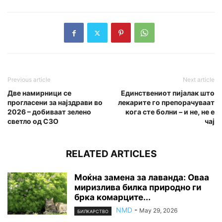
Previous article
Next article
Две намирници се
Единствениот пијалак што
прогласени за најздрави во
лекарите го препорачуваат
2026 – добиваат зелено
кога сте болни – и не, не е
светло од СЗО
чај
RELATED ARTICLES
Моќна замена за лаванда: Оваа
миризлива билка природно ги
брка комарците...
NMD
-
May 29, 2026
БИЛКАРСТВО