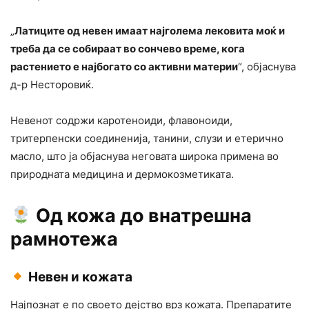
„
Латиците од невен имаат најголема лековита моќ и
треба да се собираат во сончево време, кога
растението е најбогато со активни материи
“, објаснува
д-р Несторовиќ.
Невенот содржи каротеноиди, флавоноиди,
тритерпенски соединенија, танини, слузи и етерично
масло, што ја објаснува неговата широка примена во
природната медицина и дермокозметиката.
Од кожа до внатрешна
рамнотежа
Невен и кожата
Најпознат е по своето дејство врз кожата. Препаратите