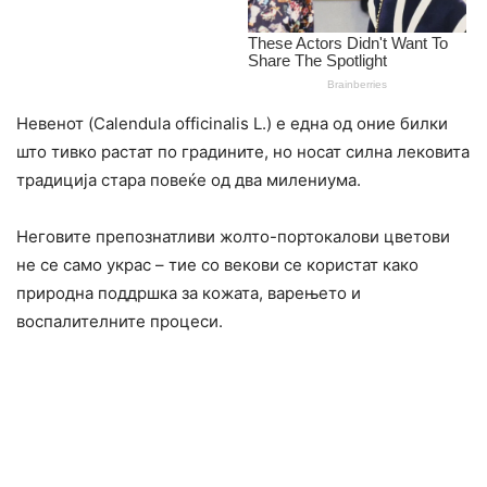
Невенот (Calendula officinalis L.) е една од оние билки
што тивко растат по градините, но носат силна лековита
традиција стара повеќе од два милениума.
Неговите препознатливи жолто-портокалови цветови
не се само украс – тие со векови се користат како
природна поддршка за кожата, варењето и
воспалителните процеси.