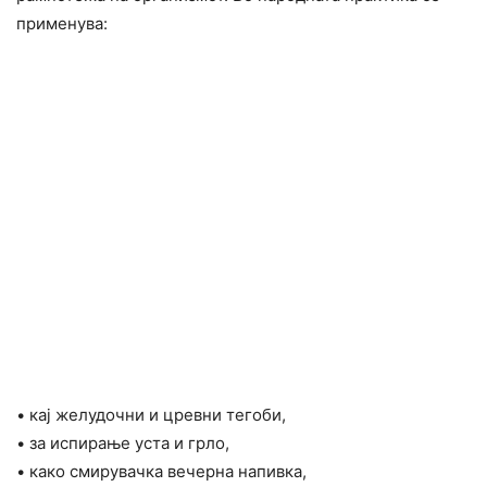
применува:
• кај желудочни и цревни тегоби,
• за испирање уста и грло,
• како смирувачка вечерна напивка,