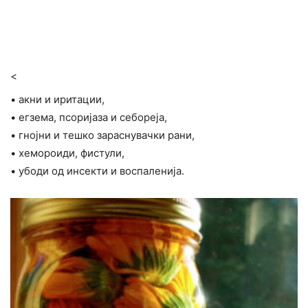
<
• акни и иритации,
• егзема, псоријаза и себореја,
• гнојни и тешко зараснувачки рани,
• хемороиди, фистули,
• убоди од инсекти и воспаленија.