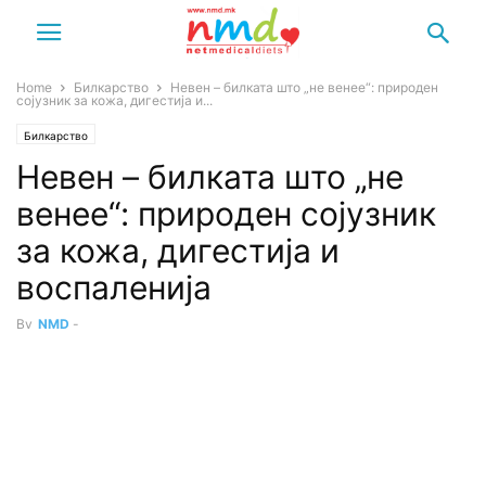
Home
Билкарство
Невен – билката што „не венее“: природен
сојузник за кожа, дигестија и...
Билкарство
Невен – билката што „не
венее“: природен сојузник
за кожа, дигестија и
воспаленија
By
NMD
-