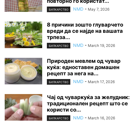
повторно го користат...
NMD
-
May 7, 2026
БИЛКАРСТВО
8 причини зошто глуварчето
вреди да се најде на вашата
трпеза...
NMD
-
March 19, 2026
БИЛКАРСТВО
Природен мевлем од чувар
куќа: едноставен домашен
рецепт за нега на...
NMD
-
March 17, 2026
БИЛКАРСТВО
Чај од чуваркуќа за желудник:
традиционален рецепт што се
користи со...
NMD
-
March 16, 2026
БИЛКАРСТВО