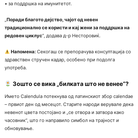
• за поддршка на имунитетот.
„
Поради благото дејство, чајот од невен
традиционално се користи и кај жени за поддршка на
редовен циклус
“, додава д-р Несторовиќ.
Напомена:
Секогаш се препорачува консултација со
здравствен стручен кадар, особено при подолга
употреба.
Зошто се вика „билката што не венее“?
Името Calendula потекнува од латинскиот збор calendae
– првиот ден од месецот. Старите народи верувале дека
невенот цвета постојано и „се отвора и затвора како
часовник“, што го направило симбол на трајност и
обновување.