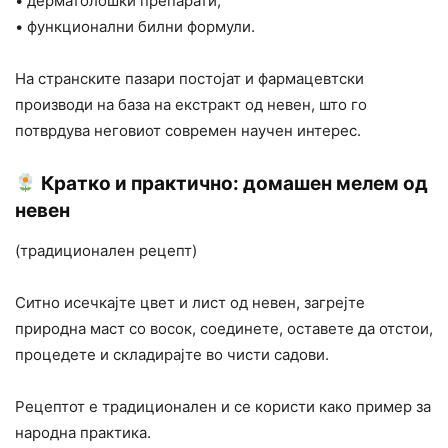
• дерматолошки препарати,
• функционални билни формули.
На странските пазари постојат и фармацевтски
производи на база на екстракт од невен, што го
потврдува неговиот современ научен интерес.
Кратко и практично: домашен мелем од
невен
(традиционален рецепт)
Ситно исечкајте цвет и лист од невен, загрејте
природна маст со восок, соединете, оставете да отстои,
процедете и складирајте во чисти садови.
Рецептот е традиционален и се користи како пример за
народна практика.