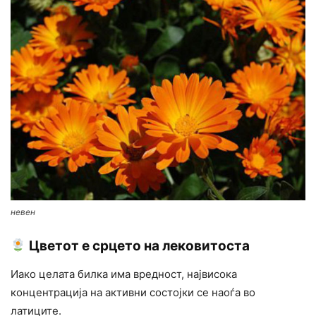
невен
Цветот е срцето на лековитоста
Иако целата билка има вредност, највисока
концентрација на активни состојки се наоѓа во
латиците.