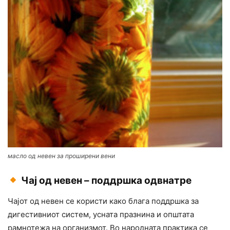
масло од невен за проширени вени
Чај од невен – поддршка одвнатре
Чајот од невен се користи како блага поддршка за
дигестивниот систем, усната празнина и општата
рамнотежа на организмот. Во народната практика се