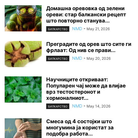
Домашна оревовка од зелени
ореви: стар балкански рецепт
што повторно станува...
NMD
-
May 21, 2026
БИЛКАРСТВО
Преградите од орев што сите ги
фрлаат: Од нив се прави...
NMD
-
May 20, 2026
БИЛКАРСТВО
Научниците откриваат:
Популарен чај може да влијае
врз тестостеронот и
хормоналниот...
NMD
-
May 14, 2026
БИЛКАРСТВО
Смеса од 4 состојки што
многумина ја користат за
подобра работа...