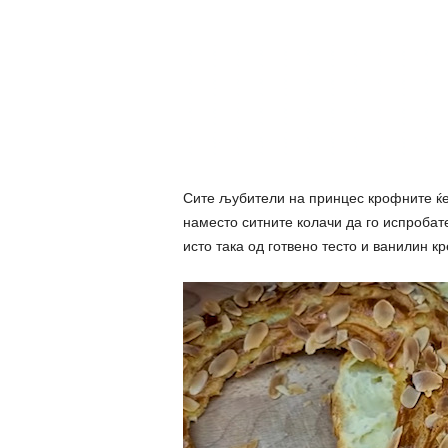
Сите љубители на принцес крофните ќе
наместо ситните колачи да го испробате
исто така од готвено тесто и ванилин кр