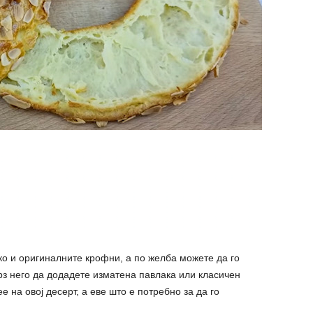
ко и оригиналните крофни, а по желба можете да го
врз него да додадете изматена павлака или класичен
е на овој десерт, а еве што е потребно за да го