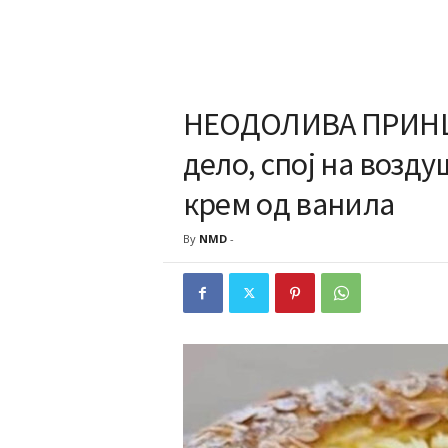
НЕОДОЛИВА ПРИНЦ
дело, спој на возд
крем од ванила
By
NMD
-