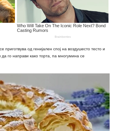
е приготвува од генијален спој на воздушесто тесто и
 да го направи како торта, па многумина се