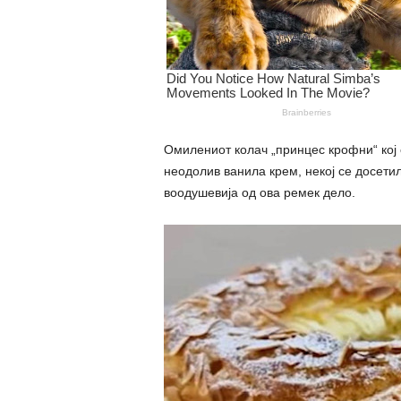
Омилениот колач „принцес крофни“ кој с
неодолив ванила крем, некој се досетил
воодушевија од ова ремек дело.