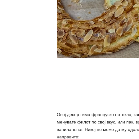
Овој десерт има француско потекло, ка
менувате филот по свој вкус, или пак, 
ванила-шнаг. Никој не може да му одоле
направите: