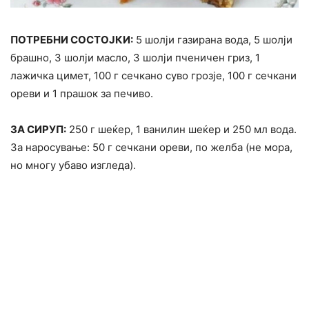
ПОТРЕБНИ СОСТОЈКИ:
5 шолји газирана вода, 5 шолји
брашно, 3 шолји масло, 3 шолји пченичен гриз, 1
лажичка цимет, 100 г сечкано суво грозје, 100 г сечкани
ореви и 1 прашок за печиво.
ЗА СИРУП:
250 г шеќер, 1 ванилин шеќер и 250 мл вода.
За наросување: 50 г сечкани ореви, по желба (не мора,
но многу убаво изгледа).