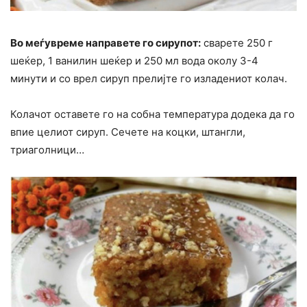
Во меѓувреме направете го сирупот:
сварете 250 г
шеќер, 1 ванилин шеќер и 250 мл вода околу 3-4
минути и со врел сируп прелијте го изладениот колач.
Колачот оставете го на собна температура додека да го
впие целиот сируп. Сечете на коцки, штангли,
триаголници…