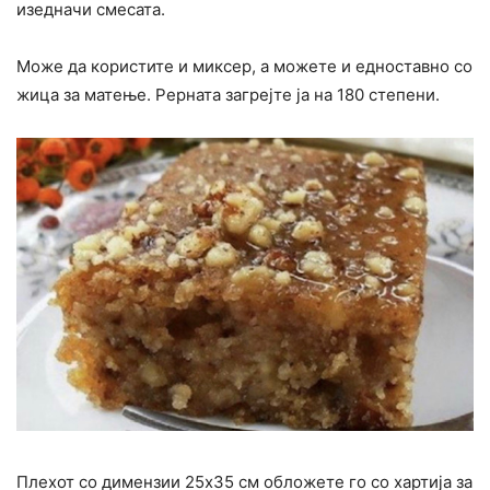
изедначи смесата.
Може да користите и миксер, а можете и едноставно со
жица за матење. Рерната загрејте ја на 180 степени.
Плехот со димензии 25х35 см обложете го со хартија за