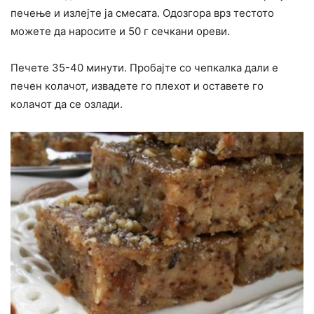
печење и излејте ја смесата. Одозгора врз тестото
можете да наросите и 50 г сечкани ореви.
Печете 35-40 минути. Пробајте со чепкалка дали е
печен колачот, извадете го плехот и оставете го
колачот да се озлади.