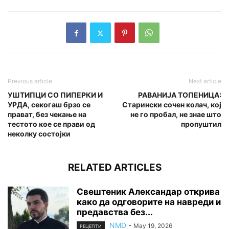
Previous article
Next article
УШТИПЦИ СО ПИПЕРКИ И
РАВАНИЈА ТОПЕНИЦА:
УРДА, секогаш брзо се
Старински сочен колач, кој
прават, без чекање на
не го пробал, не знае што
тестото кое се прави од
пропуштил
неколку состојки
RELATED ARTICLES
Свештеник Александар открива
како да одговорите на навреди и
предавства без...
NMD
-
May 19, 2026
РЕЦЕПТИ