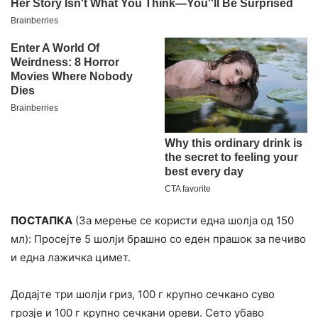
ПОСТАПКА
(За мерење се користи една шолја од 150
мл): Просејте 5 шолји брашно со еден прашок за печиво
и една лажичка цимет.
Додајте три шолји гриз, 100 г крупно сечкано суво
грозје и 100 г крупно сечкани ореви. Сето убаво