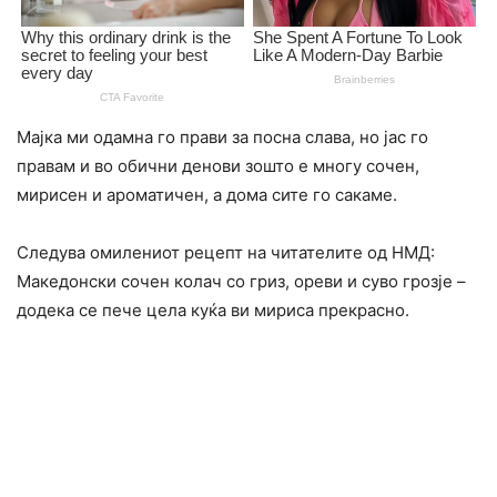
Мајка ми одамна го прави за посна слава, но јас го
правам и во обични денови зошто е многу сочен,
мирисен и ароматичен, а дома сите го сакаме.
Следува омилениот рецепт на читателите од НМД:
Македонски сочен колач со гриз, ореви и суво грозје –
додека се пече цела куќа ви мириса прекрасно.