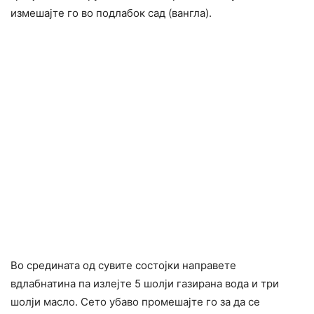
измешајте го во подлабок сад (вангла).
Во средината од сувите состојки направете
вдлабнатина па излејте 5 шолји газирана вода и три
шолји масло. Сето убаво промешајте го за да се