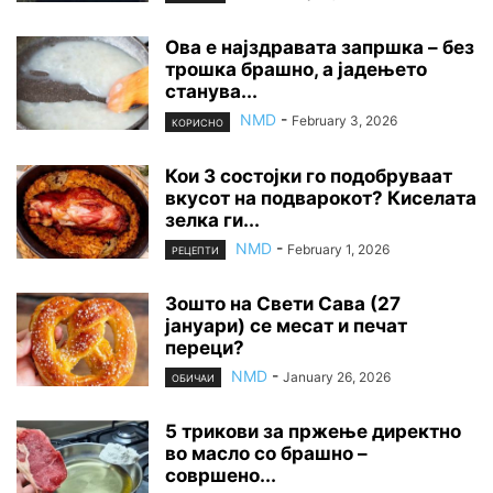
Ова е најздравата запршка – без
трошка брашно, а јадењето
станува...
NMD
-
February 3, 2026
КОРИСНО
Кои 3 состојки го подобруваат
вкусот на подварокот? Киселата
зелка ги...
NMD
-
February 1, 2026
РЕЦЕПТИ
Зошто на Свети Сава (27
јануари) се месат и печат
переци?
NMD
-
January 26, 2026
ОБИЧАИ
5 трикови за пржење директно
во масло со брашно –
совршено...