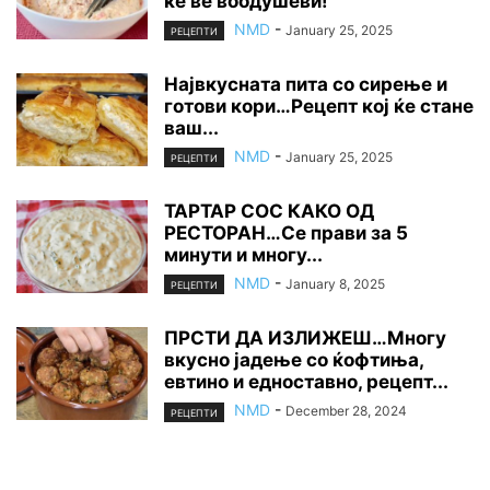
ќе ве воодушеви!
NMD
-
January 25, 2025
РЕЦЕПТИ
Највкусната пита со сирење и
готови кори…Рецепт кој ќе стане
ваш...
NMD
-
January 25, 2025
РЕЦЕПТИ
ТАРТАР СОС КАКО ОД
РЕСТОРАН…Се прави за 5
минути и многу...
NMD
-
January 8, 2025
РЕЦЕПТИ
ПРСТИ ДА ИЗЛИЖЕШ…Многу
вкусно јадење со ќофтиња,
евтино и едноставно, рецепт...
NMD
-
December 28, 2024
РЕЦЕПТИ