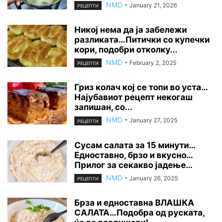
NMD
-
January 21, 2026
РЕЦЕПТИ
Никој нема да ја забележи
разликата…Питички со купечки
кори, подобри отколку...
NMD
-
February 2, 2025
РЕЦЕПТИ
Гриз колач кој се топи во уста…
Најубавиот рецепт некогаш
запишан, со...
NMD
-
January 27, 2025
РЕЦЕПТИ
Сусам салата за 15 минути…
Едноставно, брзо и вкусно…
Прилог за секакво јадење…
NMD
-
January 26, 2025
РЕЦЕПТИ
Брза и едноставна ВЛАШКА
САЛАТА…Подобра од руската,