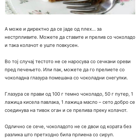
А може и директно да се јаде од плех… за
нестрпливите. Можете да ставите и прелив со чоколадо
и така колачот е уште повкусен.
Во тој случај тестото не се наросува со сечкани ореви
пред печењето. Или пак, можете да го прелиете со
чоколадна глазура помешана со чоколадни снегулки.
Глазура се прави од 100 г темно чоколадо, 50 г путер, 1
лажица кисела павлака, 1 лажица масло – сето добро се
соединува на тивок оган и се прелива преку колачот.
Одлично се сече, чоколадото не се двои од кората без
разлика што претходно била прлиена со сируп.