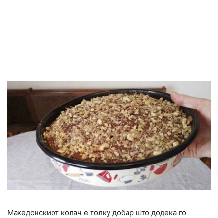
Македонскиот колач е толку добар што додека го