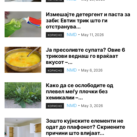
Измешајте детергент и паста за
заби: Евтин трик што ги
отстранува...
NMD
-
May 11, 2026
КОРИСНО
Ја пресоливте супата? Овие 6
трикови веднаш го враќаат
вкусот –...
NMD
-
May 6, 2026
КОРИСНО
Како да се ослободите од
плевел меѓу плочки без
хемикалии –...
NMD
-
May 3, 2026
КОРИСНО
Зошто кујнските елементи не
одат до плафонот? Скриените
причини што влијаат...