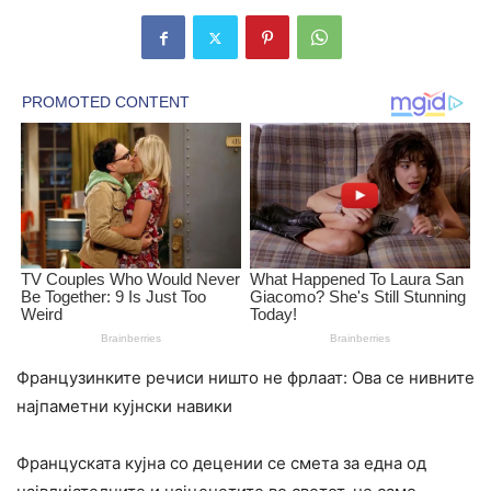
Французинките речиси ништо не фрлаат: Ова се нивните
најпаметни кујнски навики
Француската кујна со децении се смета за една од