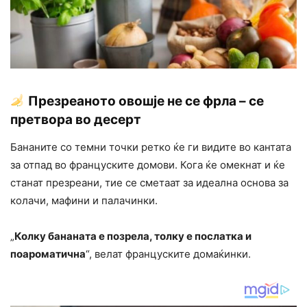
Презреаното овошје не се фрла – се
претвора во десерт
Бананите со темни точки ретко ќе ги видите во кантата
за отпад во француските домови. Кога ќе омекнат и ќе
станат презреани, тие се сметаат за идеална основа за
колачи, мафини и палачинки.
„
Колку бананата е позрела, толку е послатка и
поароматична
“, велат француските домаќинки.