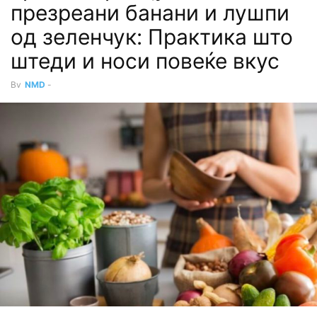
презреани банани и лушпи
од зеленчук: Практика што
штеди и носи повеќе вкус
By
NMD
-