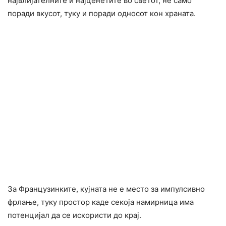
највлијателните и најценетите во светот, не само
поради вкусот, туку и поради односот кон храната.
За Французинките, кујната не е место за импулсивно
фрлање, туку простор каде секоја намирница има
потенцијал да се искористи до крај.