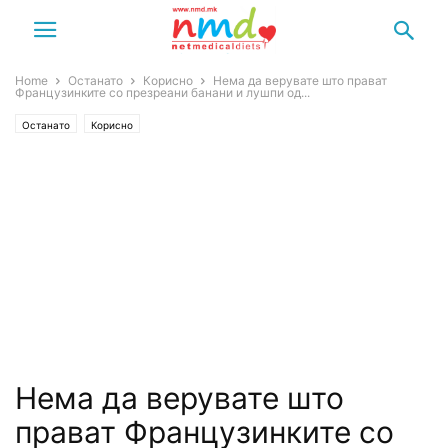
Home
Останато
Корисно
Нема да верувате што прават
Французинките со презреани банани и лушпи од...
Останато
Корисно
Нема да верувате што
прават Французинките со