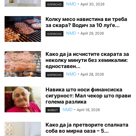
NMD
-
April 30, 2026
КОРИСНО
Колку месо навистина ви треба
за скара? Водич за 10 луѓе...
NMD
-
April 29, 2026
КОРИСНО
Како да ја исчистите скарата за
неколку минути без хемикалии:
едноставен...
NMD
-
April 28, 2026
КОРИСНО
Навика што носи финансиска
сигурност: Мал чекор што прави
голема разлика
NMD
-
April 18, 2026
ЖИВОТ
Како да ја претворите спалната
соба во мирна оаза – 5...