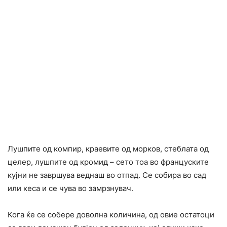
Лушпите од компир, краевите од морков, стеблата од
целер, лушпите од кромид – сето тоа во француските
кујни не завршува веднаш во отпад. Се собира во сад
или кеса и се чува во замрзнувач.
Кога ќе се собере доволна количина, од овие остатоци