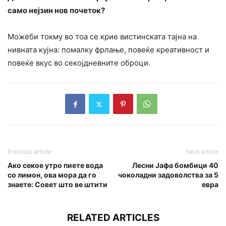
само нејзин нов почеток?
Можеби токму во тоа се крие вистинската тајна на
нивната кујна: помалку фрлање, повеќе креативност и
повеќе вкус во секојдневните оброци.
Previous article
Next article
Ако секое утро пиете вода
Лесни Јафа бомбици 40
со лимон, ова мора да го
чоколадни задоволства за 5
знаете: Совет што ве штити
евра
RELATED ARTICLES