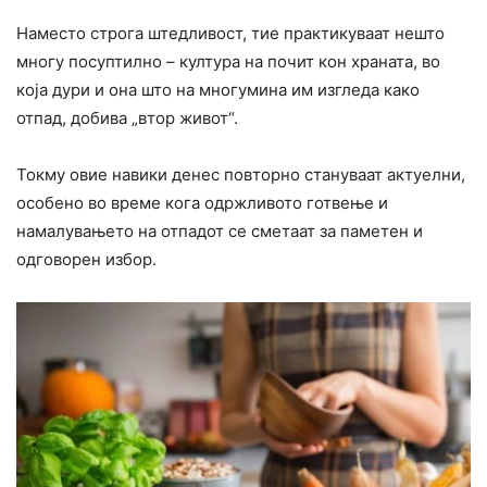
Наместо строга штедливост, тие практикуваат нешто
многу посуптилно – култура на почит кон храната, во
која дури и она што на многумина им изгледа како
отпад, добива „втор живот“.
Токму овие навики денес повторно стануваат актуелни,
особено во време кога одржливото готвење и
намалувањето на отпадот се сметаат за паметен и
одговорен избор.