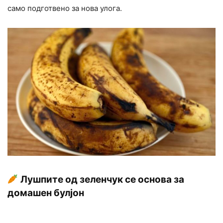
само подготвено за нова улога.
Лушпите од зеленчук се основа за
домашен булјон