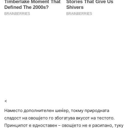
<
Наместо дополнителен шеќер, токму природната
сладост на овошјето го збогатува вкусот на тестото.
Принципот е едноставен – овошјето не е расипано, туку