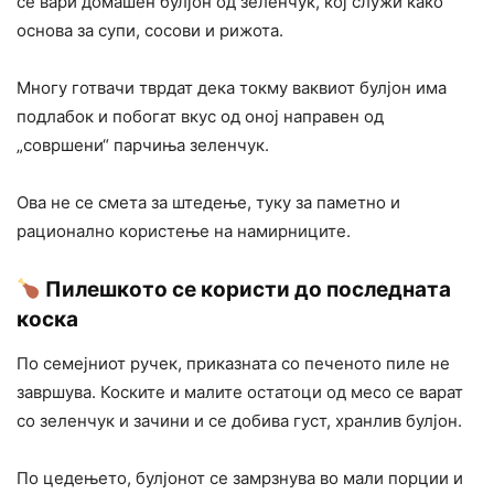
се вари домашен булјон од зеленчук, кој служи како
основа за супи, сосови и рижота.
Многу готвачи тврдат дека токму ваквиот булјон има
подлабок и побогат вкус од оној направен од
„совршени“ парчиња зеленчук.
Ова не се смета за штедење, туку за паметно и
рационално користење на намирниците.
Пилешкото се користи до последната
коска
По семејниот ручек, приказната со печеното пиле не
завршува. Коските и малите остатоци од месо се варат
со зеленчук и зачини и се добива густ, хранлив булјон.
По цедењето, булјонот се замрзнува во мали порции и