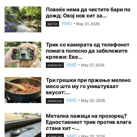
Повеќе нема да чистите бари по
дожд: Овој нов хит за...
NMD
-
May 31, 2026
ВЕСТИ
Трик со камерата од телефонот
помага полесно да забележите
крлежи: Еве...
NMD
-
May 27, 2026
КОРИСНО
Три грешки при пржење мелено
месо што му го уништуваат
вкусот:...
NMD
-
May 20, 2026
КОРИСНО
Метална лажица на прозорец?
Едноставниот трик против влага
стана хит –...
NMD
-
May 20, 2026
КОРИСНО