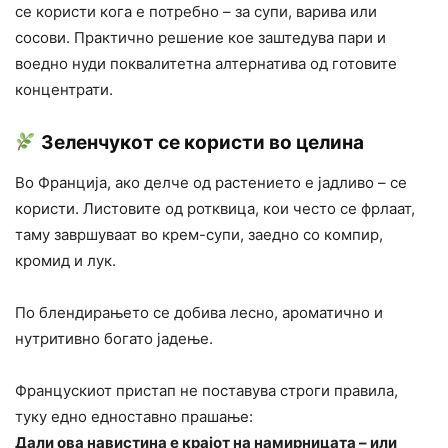
се користи кога е потребно – за супи, варива или
сосови. Практично решение кое заштедува пари и
воедно нуди поквалитетна алтернатива од готовите
концентрати.
Зеленчукот се користи во целина
Во Франција, ако делче од растението е јадливо – се
користи. Листовите од ротквица, кои често се фрлаат,
таму завршуваат во крем-супи, заедно со компир,
кромид и лук.
По блендирањето се добива лесно, ароматично и
нутритивно богато јадење.
Францускиот пристап не поставува строги правила,
туку едно едноставно прашање:
Дали ова навистина е крајот на намирницата – или