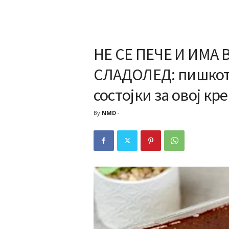
НЕ СЕ ПЕЧЕ И ИМА
СЛАДОЛЕД: пишкоти
состојки за овој кр
By
NMD
-