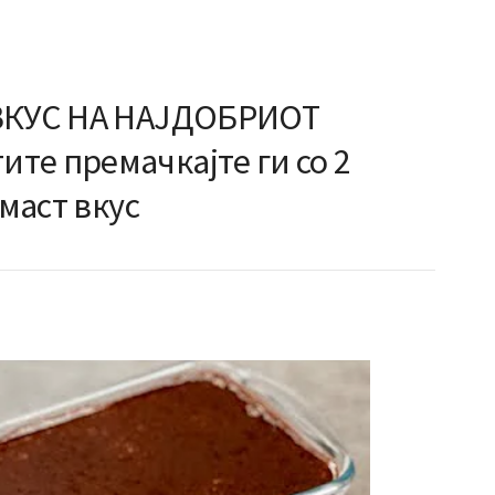
 ВКУС НА НАЈДОБРИОТ
те премачкајте ги со 2
емаст вкус