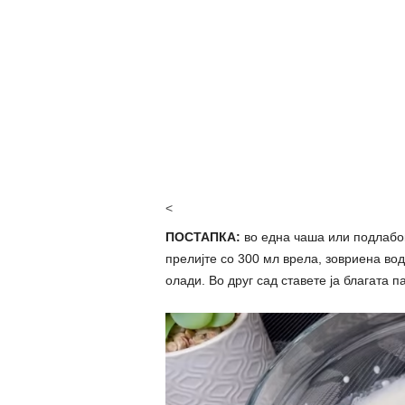
<
ПОСТАПКА:
во една чаша или подлабок
прелијте со 300 мл врела, зовриена во
олади. Во друг сад ставете ја благата п