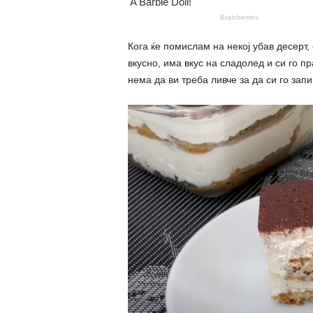
Кога ќе помислам на некој убав десерт,
вкусно, има вкус на сладолед и си го п
нема да ви треба ливче за да си го зап