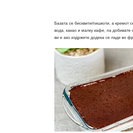
Базата се бисквити/пишкоти, а кремот 
вода, какао и малку кафе, па добивате
ви е ако издржите додека се лади во фр