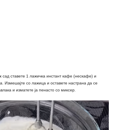
 сад ставете 1 лажичка инстант кафе (нескафе) и
да. Измешајте со лажица и оставете настрана да се
авлака и изматете ја пенасто со миксер.