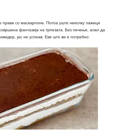
се прави со маскарпоне. Потоа уште неколку лажици
 совршена фантазија на трпезата. Без печење, aлал да
ижидер, јас не ycпеав. Еве што ви е потребно: