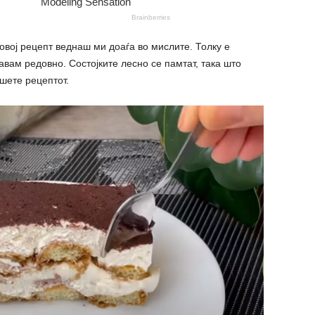
 овој рецепт веднаш ми доаѓа во мислите. Толку е
равам редовно. Состојките лесно се памтат, така што
ишете рецептот.