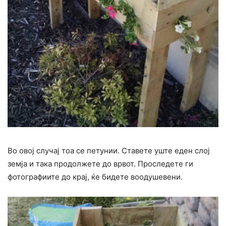
Во овој случај тоа се петунии. Ставете уште еден слој
земја и така продолжете до врвот. Проследете ги
фотографиите до крај, ќе бидете воодушевени.