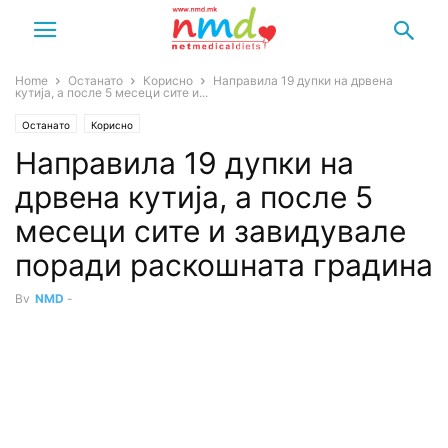
Home
Останато
Корисно
Направила 19 дупки на дрвена
кутија, а после 5 месеци сите и...
Останато
Корисно
Направила 19 дупки на
дрвена кутија, а после 5
месеци сите и завидувале
поради раскошната градина
By
NMD
-