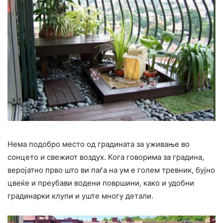
Нема подобро место од градината за уживање во
сонцето и свежиот воздух. Кога говорима за градина,
веројатно прво што ви паѓа на ум е голем тревник, бујно
цвеќе и преубави водени површини, како и удобни
градинарки клупи и уште многу детали.