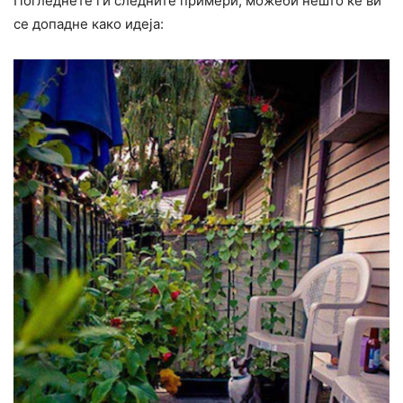
Погледнете ги следните примери, можеби нешто ќе ви
се допадне како идеја: