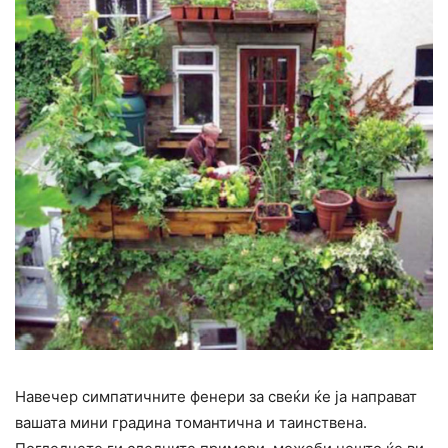
Навечер симпатичните фенери за свеќи ќе ја направат
вашата мини градина томантична и таинствена.