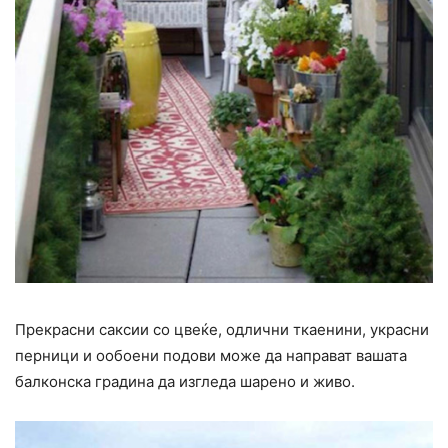
Прекрасни саксии со цвеќе, одлични ткаенини, украсни
перници и ообоени подови може да направат вашата
балконска градина да изгледа шарено и живо.