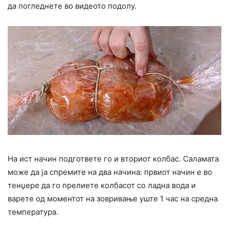
да погледнете во видеото подолу.
На ист начин подгответе го и вториот колбас. Саламата
може да ја спремите на два начина: првиот начин е во
тенџере да го прелиете колбасот со ладна вода и
варете од моментот на зовривање уште 1 час на средна
температура.