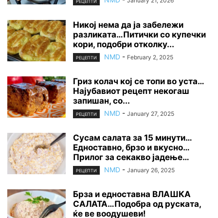
January 21, 2026
РЕЦЕПТИ
Никој нема да ја забележи
разликата…Питички со купечки
кори, подобри отколку...
NMD
-
February 2, 2025
РЕЦЕПТИ
Гриз колач кој се топи во уста…
Најубавиот рецепт некогаш
запишан, со...
NMD
-
January 27, 2025
РЕЦЕПТИ
Сусам салата за 15 минути…
Едноставно, брзо и вкусно…
Прилог за секакво јадење…
NMD
-
January 26, 2025
РЕЦЕПТИ
Брза и едноставна ВЛАШКА
САЛАТА…Подобра од руската,
ќе ве воодушеви!