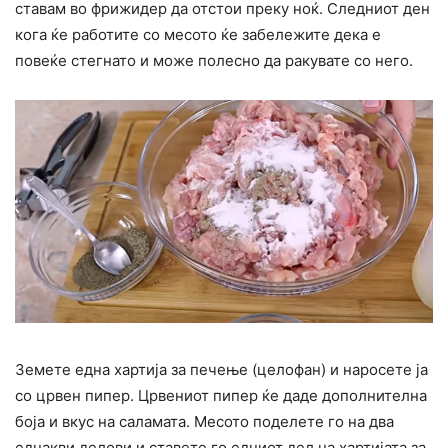
ставам во фрижидер да отстои преку ноќ. Следниот ден
кога ќе работите со месото ќе забележите дека е
повеќе стегнато и може полесно да ракувате со него.
Земете една хартија за печење (целофан) и наросете ја
со црвен пипер. Црвениот пипер ќе даде дополнителна
боја и вкус на саламата. Месото поделете го на два
еднакви делови и ставете го едниот дел на хартијата за