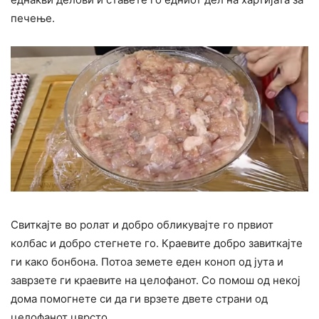
печење.
Свиткајте во ролат и добро обликувајте го првиот
колбас и добро стегнете го. Краевите добро завиткајте
ги како бонбона. Потоа земете еден коноп од јута и
заврзете ги краевите на целофанот. Со помош од некој
дома помогнете си да ги врзете двете страни од
целофанот цврсто.