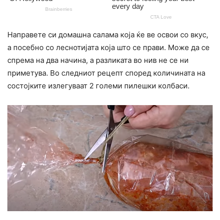
Направете си домашна салама која ќе ве освои со вкус,
а посебно со леснотијата која што се прави. Може да се
спрема на два начина, а разликата во нив не се ни
приметува. Во следниот рецепт според количината на
состојките излегуваат 2 големи пилешки колбаси.