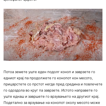
Потоа земете уште еден подолг коноп и заврзете го
едниот крај па продолжете го конопот кон месото,
прицврстете со прстот негде пред средина и повлечете
го одоздола во круг па заврзете. Истото направете го
уште еднаш и завршете го врзувањето на другиот крај.
Подетално за врзување на конопот околу месото може