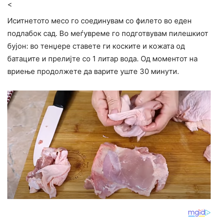
<
Иситнетото месо го соединувам со филето во еден
подлабок сад. Во меѓувреме го подготвувам пилешкиот
бујон: во тенџере ставете ги коските и кожата од
батаците и прелијте со 1 литар вода. Од моментот на
вриење продолжете да варите уште 30 минути.