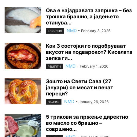
Ова е најздравата запршка – без
трошка брашно, а јадењето
станува...
NMD
-
February 3, 2026
КОРИСНО
Кои 3 состојки го подобруваат
вкусот на подварокот? Киселата
зелка ги...
NMD
-
February 1, 2026
РЕЦЕПТИ
Зошто на Свети Сава (27
јануари) се месат и печат
переци?
NMD
-
January 26, 2026
ОБИЧАИ
5 трикови за пржење директно
во масло со брашно –
совршено...
NMD
-