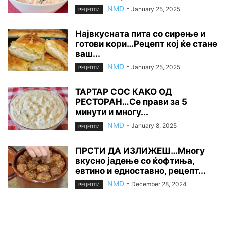
NMD
-
January 25, 2025
РЕЦЕПТИ
Највкусната пита со сирење и
готови кори…Рецепт кој ќе стане
ваш...
NMD
-
January 25, 2025
РЕЦЕПТИ
ТАРТАР СОС КАКО ОД
РЕСТОРАН…Се прави за 5
минути и многу...
NMD
-
January 8, 2025
РЕЦЕПТИ
ПРСТИ ДА ИЗЛИЖЕШ…Многу
вкусно јадење со ќофтиња,
евтино и едноставно, рецепт...
NMD
-
December 28, 2024
РЕЦЕПТИ