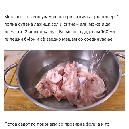
Местото го зачинувам со на врв лажичка црн пипер, 1
полна супена лажица сол и ситнам или може и да
исечкате 2 чешниња лук. Во месото додавам 160 мл
пилешки бујон и сè заедно мешам со соединување.
Потоа садот го покривам со проѕирна фолија и го