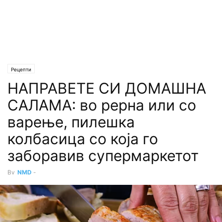
Рецепти
НАПРАВЕТЕ СИ ДОМАШНА
САЛАМА: во рерна или со
варење, пилешка
колбасица со која го
заборавив супермаркетот
By
NMD
-