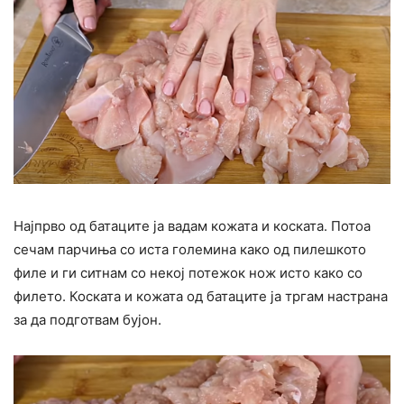
Најпрво од батаците ја вадам кожата и коската. Потоа
сечам парчиња со иста големина како од пилешкото
филе и ги ситнам со некој потежок нож исто како со
филето. Коската и кожата од батаците ја тргам настрана
за да подготвам бујон.