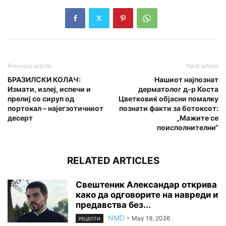
Previous article
Next article
БРАЗИЛСКИ КОЛАЧ:
Нашиот најпознат
Измати, излеј, испечи и
дерматолог д-р Коста
прелиј со сируп од
Цветковиќ објасни помалку
портокал – најегзотичниот
познати факти за ботокcoт:
десерт
„Мажите се
поисполнителни“
RELATED ARTICLES
Свештеник Александар открива
како да одговорите на навреди и
предавства без...
NMD
-
May 19, 2026
РЕЦЕПТИ