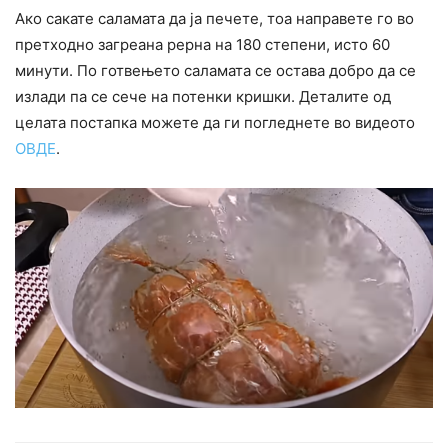
Ако сакате саламата да ја печете, тоа направете го во
претходно загреана рерна на 180 степени, исто 60
минути. По готвењето саламата се остава добро да се
излади па се сече на потенки кришки. Деталите од
целата постапка можете да ги погледнете во видеото
ОВДЕ
.