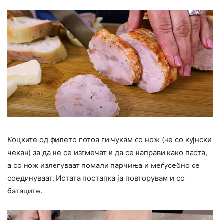
Коцките од филето потоа ги чукам со нож (не со кујнски
чекан) за да не се изгмечат и да се направи како паста,
а со нож излегуваат помали парчиња и меѓусебно се
соединуваат. Истата постапка ја повторувам и со
батаците.