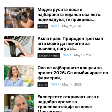
Медно русата коса е
најбараната нијанса ова лето:
подмладува, ги прикрива...
NMD
-
May 21, 2026
ВЕСТИ
Амла прав: Природен третман
што може да помогне за
посилна, погуста...
NMD
-
May 18, 2026
УБАВИНА И НЕГА
Ова се најбараните кошули за
пролет 2026: Се комбинираат со
фармерки,...
NMD
-
May 14, 2026
ВЕСТИ
Експертите откриваат кога е
најдобро време за
трансплантација на коса:
Многумина...