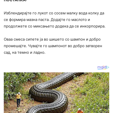
Изблендирајте го лукот со сосем малку вода колку да
се формира мазна паста. Додајте го маслото и
продолжете со миксањето додека да се инкорпорира.
Оваа смеса сипете ја во шишето со шампон и добро
промешајте. Чувајте го шампонот во добро затворен
сад, на темно и ладно.