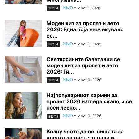
NMD
-
May 11, 2026
ВЕСТИ
Моден хит за пролет и лето
2026: Една боја неочекувано
се...
NMD
-
May 11, 2026
ВЕСТИ
Светлосините балетанки се
моден хит за пролет и лето
2026: Ги...
NMD
-
May 10, 2026
ВЕСТИ
Најпопуларниот кармин за
пролет 2026 изгледа скапо, а се
носи лесно...
NMD
-
May 10, 2026
ВЕСТИ
Колку често да се шишате за
косата да расте здрава и...