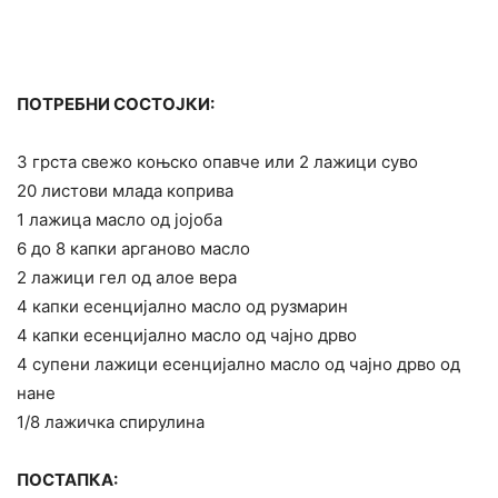
ПОТРЕБНИ СОСТОЈКИ:
3 грста свежо коњско опавче или 2 лажици суво
20 листови млада коприва
1 лажица масло од јојоба
6 до 8 капки арганово масло
2 лажици гел од алое вера
4 капки есенцијално масло од рузмарин
4 капки есенцијално масло од чајно дрво
4 супени лажици есенцијално масло од чајно дрво од
нане
1/8 лажичка спирулина
ПОСТАПКА: