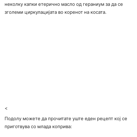
неколку капки етерично масло од гераниум за да се
зголеми циркулацијата во коренот на косата.
<
Подолу можете да прочитате уште еден рецепт кој се
приготвува со млада коприва: