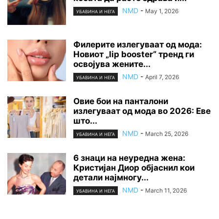
NMD
-
May 1, 2026
УБАВИНА И НЕГА
Филерите излегуваат од мода:
Новиот „lip booster“ тренд ги
освојува жените...
NMD
-
April 7, 2026
УБАВИНА И НЕГА
Овие бои на панталони
излегуваат од мода во 2026: Еве
што...
NMD
-
March 25, 2026
УБАВИНА И НЕГА
6 знаци на неуредна жена:
Кристијан Диор објаснил кои
детали најмногу...
NMD
-
March 11, 2026
УБАВИНА И НЕГА