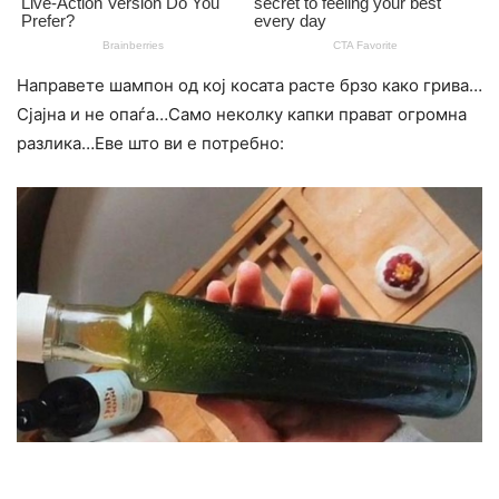
Направете шампон од кој косата расте брзо како грива…
Сјајна и не опаѓа…Само неколку капки прават огромна
разлика…Еве што ви е потребно: