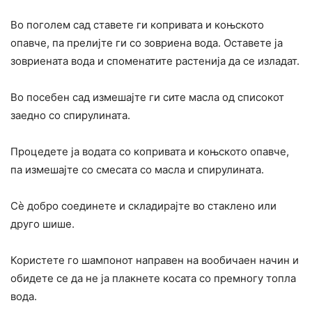
Во поголем сад ставете ги копривата и коњското
опавче, па прелијте ги со зовриена вода. Оставете ја
зовриената вода и споменатите растенија да се изладат.
Во посебен сад измешајте ги сите масла од списокот
заедно со спирулината.
Процедете ја водата со копривата и коњското опавче,
па измешајте со смесата со масла и спирулината.
Сè добро соединете и складирајте во стаклено или
друго шише.
Користете го шампонот направен на вообичаен начин и
обидете се да не ја плакнете косата со премногу топла
вода.