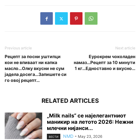
Previous article
Next article
Рецепт за посни уштипци
Еурокрем чоколаден
кои не впиваат ни капка
намаз…Рецепт за 10 минути
масло…Олку вкусни не сум
1 кг…Едноставно и вкусно…
јадела досега…Запишете си
го овој рецепт…
RELATED ARTICLES
„Milk nails“ се најелегантниот
маникир на летото 2026: Нежни
млечни нијанси...
NMD
-
May 23, 2026
ВЕСТИ