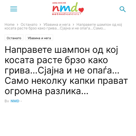
Home
Останато
Убавина и нега
Направете шампон од кој
косата расте брзо како грива…Сјајна и не опаѓа…Само...
Останато
Убавина и нега
Направете шампон од кој
косата расте брзо како
грива…Сјајна и не опаѓа…
Само неколку капки прават
огромна разлика…
By
NMD
-