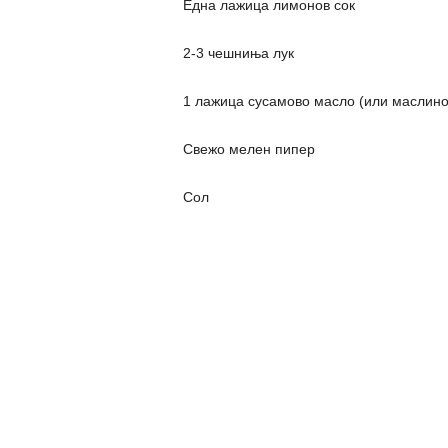
Една лажица лимонов сок
2-3 чешниња лук
1 лажица сусамово масло (или маслино
Свежо мелен пипер
Сол