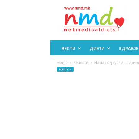
Н
М
Д
ВЕСТИ
ДИЕТИ
ЗДРАВЈЕ
Home
Рецепти
Намаз од сусам – Тахин
РЕЦЕПТИ