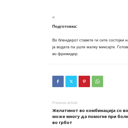
<
Подготовка:
Во блендерот ставете ги сите состојки н
ја водата па уште малку миксајте. Готов
во фрижидер.
Previous article
Желатинот во комбинација со в
може многу да помогне при бол
во грбот