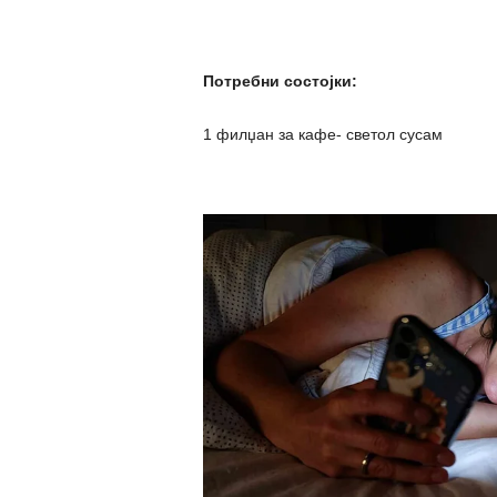
Потребни состојки:
1 филџан за кафе- светол сусам