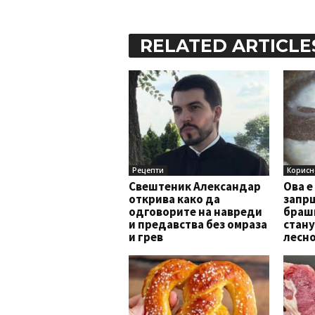
RELATED ARTICLE
Рецепти
Корисн
Свештеник Александар
Ова е
открива како да
запрш
одговорите на навреди
брашн
и предавства без омраза
стану
и грев
лесно