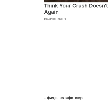
1 филџан за кафе- вода