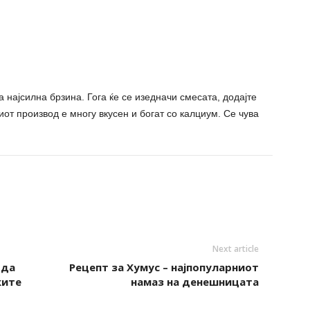
а најсилна брзина. Гога ќе се изедначи смесата, додајте
иот производ е многу вкусен и богат со калциум. Се чува
Next article
ода
Рецепт за Хумус – најпопуларниот
ките
намаз на денешницата