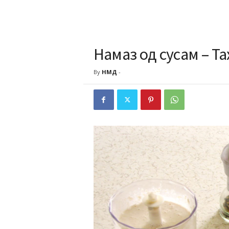
Намаз од сусам – Т
By
НМД
-