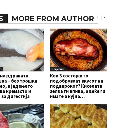
S
MORE FROM AUTHOR
о
Рецепти
 најздравата
Кои 3 состојки го
ка – без трошка
подобруваат вкусот на
о, а јадењето
подварокот? Киселата
ва кремасто и
зелка ги впива, а веќе ги
 за дигестија
имате в кујна…