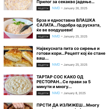
Прилог за секакво јадење…
NMD
-
January 26, 2025
РЕЦЕПТИ
Брза и едноставна ВЛАШКА
САЛАТА…Подобра од руската,
ќе ве воодушеви!
NMD
-
January 25, 2025
РЕЦЕПТИ
Највкусната пита со сирење и
готови кори…Рецепт кој ќе стане
ваш...
NMD
-
January 25, 2025
РЕЦЕПТИ
ТАРТАР СОС КАКО ОД
РЕСТОРАН…Се прави за 5
минути и многу...
NMD
-
January 8, 2025
РЕЦЕПТИ
ПРСТИ ДА ИЗЛИЖЕШ…Многу