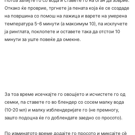
Потоа залијте го со вода и ставете го на оган да зоврие.
Откако ќе проврие, тргнете ја пената која ќе се создаде
на површина со помош на лажица и варете на умерена
температура 5-6 минути (а максимум 10), па исклучете
ја ринглата, поклопете и оставете така да отстои 10
минути за уште повеќе да омекне.
За тоа време исечкајте го овошјето и исчистете го од
семки, па ставете го во блендер со сосем малку вода
(10-20 мл) и малку изблендеријате го (не премногу,
зашто подоцна ќе го доблендате заедно со просото).
По изминатото време додајте го просото и миксајте сè