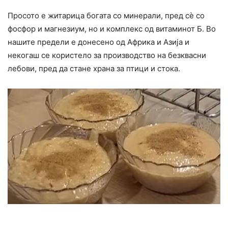
Просото е житарица богата со минерали, пред сè со
фосфор и магнезиум, но и комплекс од витаминот Б. Во
нашите предели е донесено од Африка и Азија и
некогаш се користело за производство на безквасни
лебови, пред да стане храна за птици и cтока.