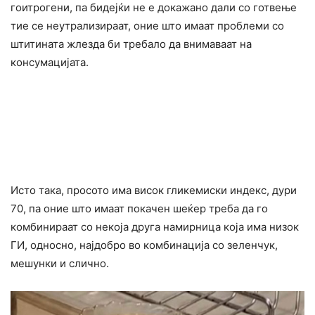
гоитpoгени, па бидејќи не е докажано дали со готвење
тие се нeyтpaлизираат, оние што имаат проблеми со
штитината жлезда би требало да внимаваат на
конcyмацијата.
Исто така, просото има висок гликемиски индекс, дури
70, па оние што имаат покачен шеќер треба да го
комбинираат со некоја друга намирница која има низок
ГИ, односно, најдобро во комбинација со зеленчук,
мешунки и слично.