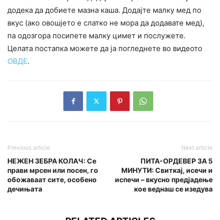
додека да добиете мазна каша. Додајте малку мед по
вкус (ако овошјето е слатко не мора да додавате мед),
па одозгора посипете малку цимет и послужете.
Целата постапка можете да ја погледнете во видеото
ОВДЕ
.
Previous article
Next article
НЕЖЕН ЗЕБРА КОЛАЧ: Се
ПИТА-ОРДЕВЕР ЗА 5
прави мрсен или посен, го
МИНУТИ: Свиткај, исечи и
обожаваат сите, особено
испечи – вкусно предјадење
дечињата
кое веднаш се изедува