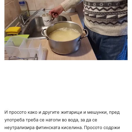
И просото како и другите житарици и мешунки, пред
употреба треба се натопи во вода, за да се
неутрализира фитинската киселина. Просото содржи