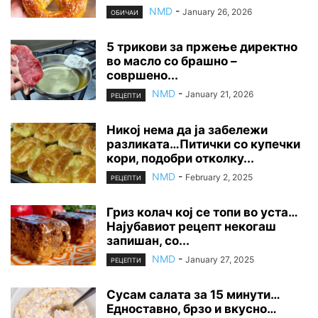
NMD
-
January 26, 2026
ОБИЧАИ
5 трикови за пржење директно
во масло со брашно –
совршено...
NMD
-
January 21, 2026
РЕЦЕПТИ
Никој нема да ја забележи
разликата…Питички со купечки
кори, подобри отколку...
NMD
-
February 2, 2025
РЕЦЕПТИ
Гриз колач кој се топи во уста…
Најубавиот рецепт некогаш
запишан, со...
NMD
-
January 27, 2025
РЕЦЕПТИ
Сусам салата за 15 минути…
Едноставно, брзо и вкусно…