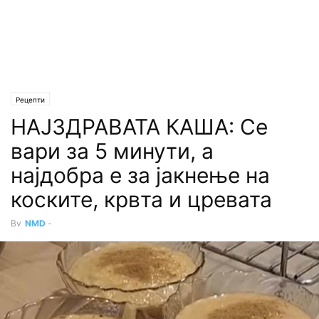
Рецепти
НАЈЗДРАВАТА КАША: Се
вари за 5 минути, а
најдобра е за јакнење на
коските, крвта и цревата
By
NMD
-