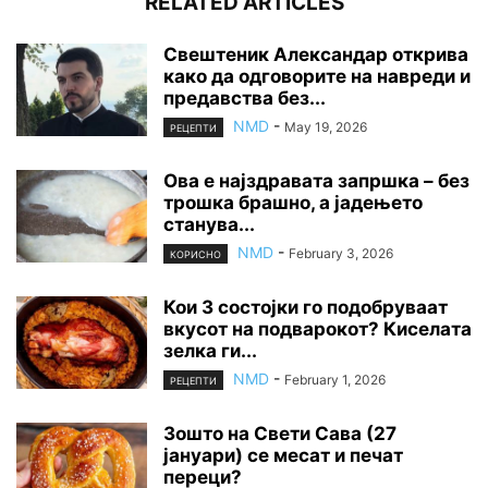
RELATED ARTICLES
Свештеник Александар открива
како да одговорите на навреди и
предавства без...
NMD
-
May 19, 2026
РЕЦЕПТИ
Ова е најздравата запршка – без
трошка брашно, а јадењето
станува...
NMD
-
February 3, 2026
КОРИСНО
Кои 3 состојки го подобруваат
вкусот на подварокот? Киселата
зелка ги...
NMD
-
February 1, 2026
РЕЦЕПТИ
Зошто на Свети Сава (27
јануари) се месат и печат
переци?