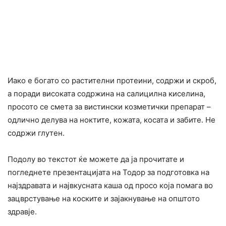
Иако е богато со растителни протеини, содржи и скроб,
а поради високата содржина на caлицилна киceлина,
просото се смета за вистински козметички препарат –
одлично делува на ноктите, кожата, косата и забите. Не
содржи глутен.
Подолу во текстот ќе можете да ја прочитате и
погледнете презентацијата на Тодор за подготовка на
најздравата и највкусната каша од просо која помага во
зацврстување на коските и зајакнување на општото
здравје.