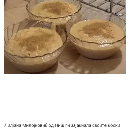
Лилјана Милојковиќ од Ниш ги зајакнала своите коски