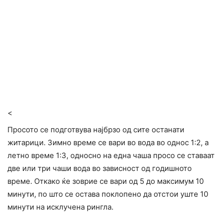
<
Просото се подготвува најбрзо од сите останати
житарици. Зимно време се вари во вода во однос 1:2, а
летно време 1:3, односно на една чаша просо се ставаат
две или три чаши вода во зависност од годишното
време. Откако ќе зоврие се вари од 5 до максимум 10
минути, по што се остава поклопено да отстои уште 10
минути на исклучена рингла.