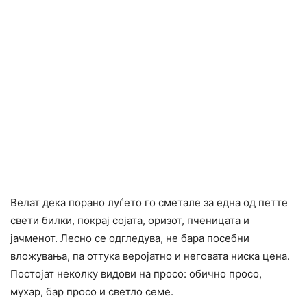
Велат дека порано луѓето го сметале за една од петте
свети билки, покрај сојата, оризот, пченицата и
јачменот. Лесно се одгледува, не бара посебни
вложувања, па оттука веројатно и неговата ниска цена.
Постојат неколку видови на просо: обично просо,
мyхар, бар просо и светло семе.