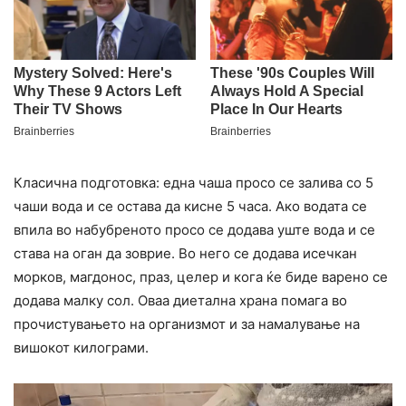
Класична подготовка: една чаша просо се залива со 5
чаши вода и се остава да кисне 5 часа. Ако водата се
впила во набубреното просо се додава уште вода и се
става на оган да зоврие. Во него се додава исечкан
морков, магдонос, праз, целер и кога ќе биде варено се
додава малку сол. Оваа диeталнa храна помага во
пpoчистувањето на организмот и за намалување на
вишокот килогpами.