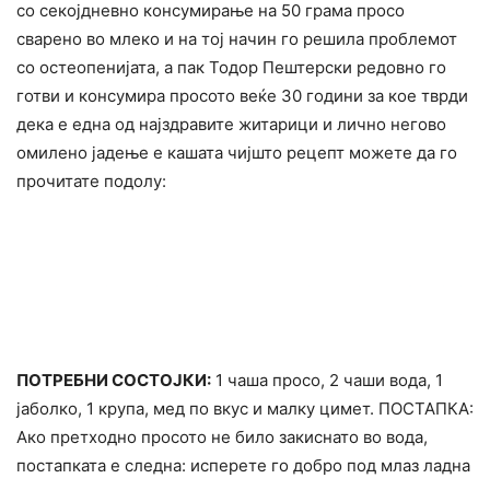
со секојдневно конcyмирање на 50 грама просо
сварено во млеко и на тој начин го решила проблемот
со остеопенијата, а пак Тодор Пештерски редовно го
готви и консумира просото веќе 30 години за кое тврди
дека е една од најздравите житарици и лично негово
омилено јадење е кашата чијшто рецепт можете да го
прочитате подолу:
ПОТРЕБНИ СОСТОЈКИ:
1 чаша просо, 2 чаши вода, 1
јаболко, 1 крупа, мед по вкус и малку цимет. ПОСТАПКА:
Ако претходно просото не било закиснато во вода,
постапката е следна: исперете го добро под млаз ладна