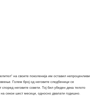
cцелител“ на своите поколенија им оставил непроценливи
ивеење. Голем број од неговите следбеници се
 според неговите совети. Тој бил убеден дека телото
 на секои шест месеци, односно двапати годишно.