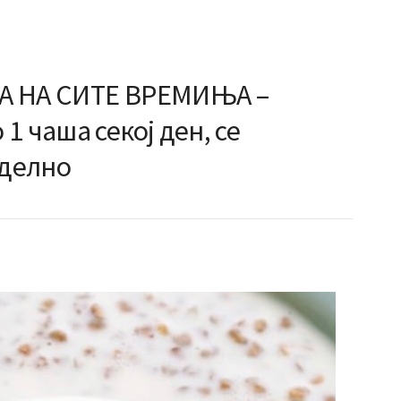
А НА СИТЕ ВРЕМИЊА –
1 чаша секој ден, се
еделно