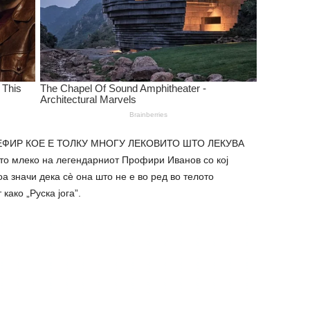
ЕФИР КОЕ Е ТОЛКУ МНОГУ ЛЕКОВИТО ШТО ЛЕКУВА
о млеко на легендарниот Профири Иванов со кој
оа значи дека сè она што не е во ред во телото
како „Руска јога”.