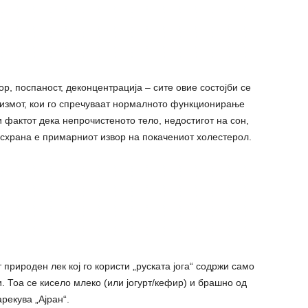
р, поспаност, деконцентрација – сите овие состојби се
анизмот, кои го спречуваат нормалното функционирање
 фактот дека непрочистеното тело, недостигот на сон,
 исхрана е примарниот извор на покачениот холестерол.
природен лек кој го користи „руската јога“ содржи само
и. Тоа се кисело млеко (или јогурт/кефир) и брашно од
рекува „Ајран“.