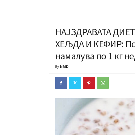
НАЈЗДРАВАТА ДИЕТ
ХЕЉДА И КЕФИР: По 
намалува по 1 кг н
By
NMD
-