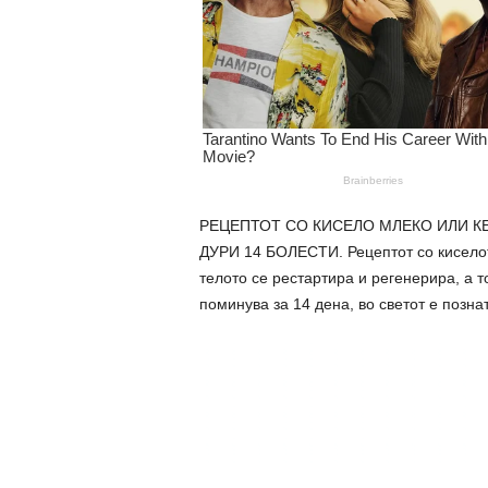
РЕЦЕПТОТ СО КИСЕЛО МЛЕКО ИЛИ К
ДУРИ 14 БОЛЕСТИ. Рецептот со киселот
телото се pecтартира и peгенерира, а т
поминува за 14 дена, во светот е познат 