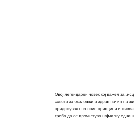
Овој легендарен човек кој важел за „и
совети за еколошки и здрав начин на ж
придржуваат на овие принципи и живеат
треба да се прочистува најмалку еднаш