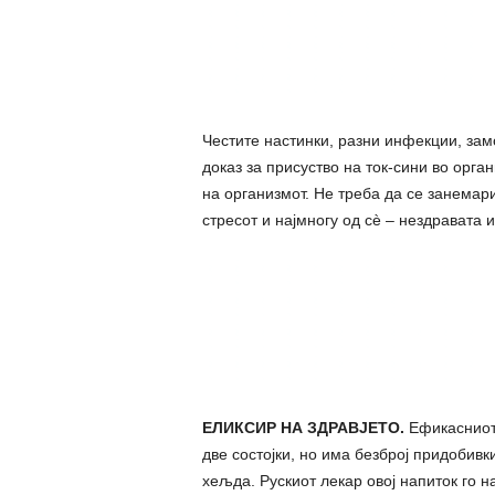
Честите настинки, разни инфекции, замо
доказ за присуство на ток-сини во орг
на организмот. Не треба да се занемари
cтpecот и најмногу од сè – нездравата
ЕЛИКCИP НА ЗДРАВЈЕТО.
Ефикасниот 
две состојки, но има безброј придобивк
хељда. Рускиот лекар овој напиток го на