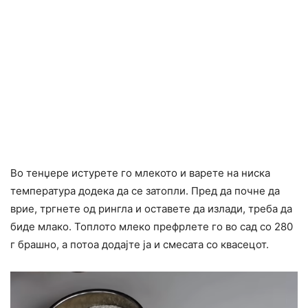
Во тенџере истурете го млекото и варете на ниска
температура додека да се затопли. Пред да почне да
врие, тргнете од рингла и оставете да излади, треба да
биде млако. Топлото млеко префрлете го во сад со 280
г брашно, а потоа додајте ја и смесата со квасецот.