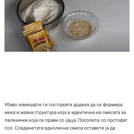
Убаво измешајте ги состојките додека да се формира
мека и мазна структура која е идентична на смесата за
палачинки која се прави со јајца. Посолете со прстофат
сол. Соединетата еднолична смеса оставете ја да