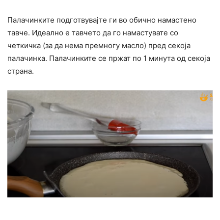
Палачинките подготвувајте ги во обично намастено
тавче. Идеално е тавчето да го намастувате со
четкичка (за да нема премногу масло) пред секоја
палачинка. Палачинките се пржат по 1 минута од секоја
страна.