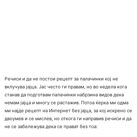
Речиси и да не постои рецепт за палачинки кој не
вклучува јајца. Јас често ги правам, но во недела кога
станав да подготвам палачинки набрзина видов дека
немам јајца и многу се растажив. Потоа ќерка ми одма
ми најде рецепт на Интернет без јајца, за кој искрено се
двоумев и се мислев, но откога ги направив речиси и да
не се забележува дека се прават без тоа: