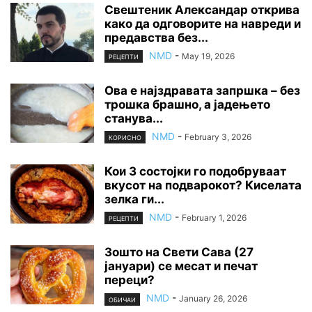
Свештеник Александар открива
како да одговорите на навреди и
предавства без...
NMD
-
May 19, 2026
РЕЦЕПТИ
Ова е најздравата запршка – без
трошка брашно, а јадењето
станува...
NMD
-
February 3, 2026
КОРИСНО
Кои 3 состојки го подобруваат
вкусот на подварокот? Киселата
зелка ги...
NMD
-
February 1, 2026
РЕЦЕПТИ
Зошто на Свети Сава (27
јануари) се месат и печат
переци?
NMD
-
January 26, 2026
ОБИЧАИ