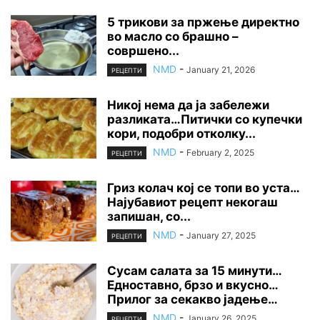
5 трикови за пржење директно
во масло со брашно –
совршено...
NMD
-
January 21, 2026
РЕЦЕПТИ
Никој нема да ја забележи
разликата…Питички со купечки
кори, подобри отколку...
NMD
-
February 2, 2025
РЕЦЕПТИ
Гриз колач кој се топи во уста…
Најубавиот рецепт некогаш
запишан, со...
NMD
-
January 27, 2025
РЕЦЕПТИ
Сусам салата за 15 минути…
Едноставно, брзо и вкусно…
Прилог за секакво јадење…
NMD
-
January 26, 2025
РЕЦЕПТИ