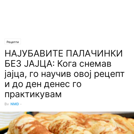
Рецепти
НАЈУБАВИТЕ ПАЛАЧИНКИ
БЕЗ ЈАЈЦА: Кога снемав
јајца, го научив овој рецепт
и до ден денес го
практикувам
By
NMD
-