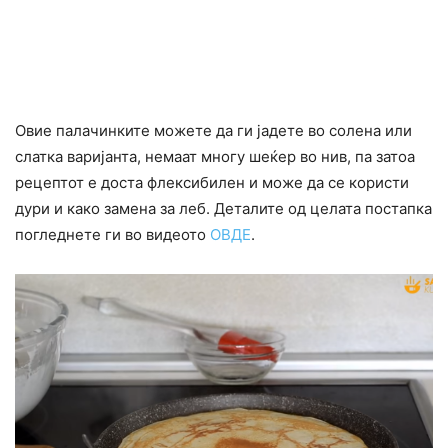
Овие палачинките можете да ги јадете во солена или
слатка варијанта, немаат многу шеќер во нив, па затоа
рецептот е доста флексибилен и може да се користи
дури и како замена за леб. Деталите од целата постапка
погледнете ги во видеото
ОВДЕ
.