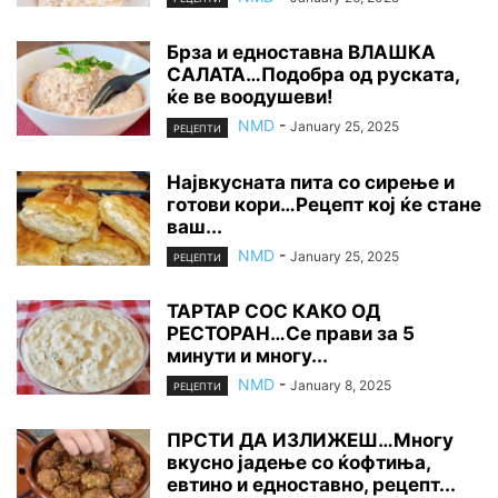
Брза и едноставна ВЛАШКА
САЛАТА…Подобра од руската,
ќе ве воодушеви!
NMD
-
January 25, 2025
РЕЦЕПТИ
Највкусната пита со сирење и
готови кори…Рецепт кој ќе стане
ваш...
NMD
-
January 25, 2025
РЕЦЕПТИ
ТАРТАР СОС КАКО ОД
РЕСТОРАН…Се прави за 5
минути и многу...
NMD
-
January 8, 2025
РЕЦЕПТИ
ПРСТИ ДА ИЗЛИЖЕШ…Многу
вкусно јадење со ќофтиња,
евтино и едноставно, рецепт...