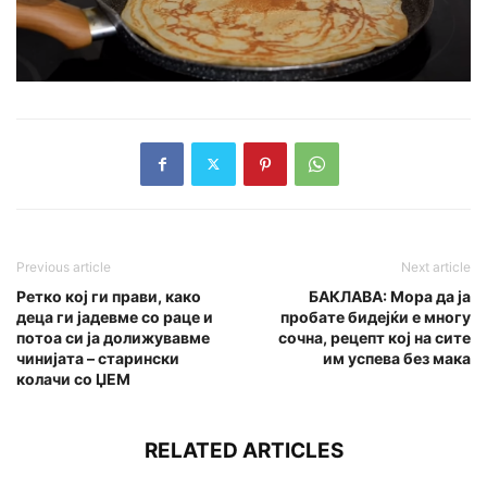
Previous article
Next article
Ретко кој ги прави, како
БАКЛАВА: Мора да ја
деца ги јадевме со раце и
пробате бидејќи е многу
потоа си ја долижувавме
сочна, рецепт кој на сите
чинијата – старински
им успева без мака
колачи со ЏЕМ
RELATED ARTICLES