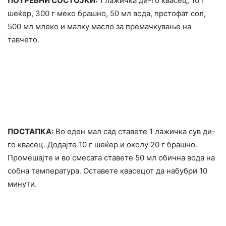
ПОТРЕБНИ СОСТОЈКИ:
1 лажичка ди-го квасец, 10 г
шеќер, 300 г меко брашно, 50 мл вода, прстофат сол,
500 мл млеко и малку масло за премачкување на
тавчето.
ПОСТАПКА:
Во еден мал сад ставете 1 лажичка сув ди-
го квасец. Додајте 10 г шеќер и околу 20 г брашно.
Промешајте и во смесата ставете 50 мл обична вода на
собна температура. Оставете квасецот да набубри 10
минути.