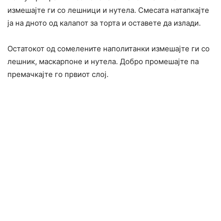
измешајте ги со лешници и нутела. Смесата натапкајте
ја на дното од калапот за торта и оставете да излади.
Остатокот од сомелените наполитанки измешајте ги со
лешник, маскарпоне и нутела. Добро промешајте па
премачкајте го првиот слој.