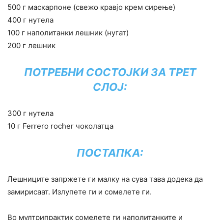
500 г маскарпоне (свежо кравјо крем сирење)
400 г нутела
100 г наполитанки лешник (нугат)
200 г лешник
ПОТРЕБНИ СОСТОЈКИ ЗА ТРЕТ
СЛОЈ:
300 г нутела
10 г Ferrero rocher чоколатца
ПОСТАПКА:
Лешниците запржете ги малку на сува тава додека да
замирисаат. Излупете ги и сомелете ги.
Во мултрипрактик сомелете ги наполитанките и