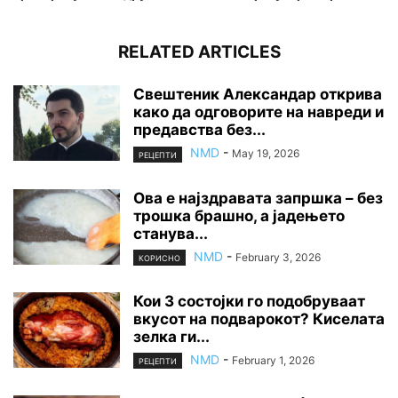
RELATED ARTICLES
Свештеник Александар открива
како да одговорите на навреди и
предавства без...
NMD
-
May 19, 2026
РЕЦЕПТИ
Ова е најздравата запршка – без
трошка брашно, а јадењето
станува...
NMD
-
February 3, 2026
КОРИСНО
Кои 3 состојки го подобруваат
вкусот на подварокот? Киселата
зелка ги...
NMD
-
February 1, 2026
РЕЦЕПТИ