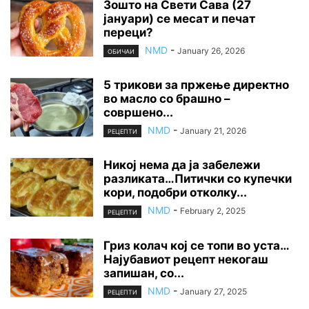
Зошто на Свети Сава (27
јануари) се месат и печат
переци?
NMD
-
January 26, 2026
ОБИЧАИ
5 трикови за пржење директно
во масло со брашно –
совршено...
NMD
-
January 21, 2026
РЕЦЕПТИ
Никој нема да ја забележи
разликата…Питички со купечки
кори, подобри отколку...
NMD
-
February 2, 2025
РЕЦЕПТИ
Гриз колач кој се топи во уста…
Најубавиот рецепт некогаш
запишан, со...
NMD
-
January 27, 2025
РЕЦЕПТИ