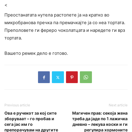
<
Преостанатата нутела растопете ја на кратко во
микробранова пречка па премачкајте ја со неа тортата.
Преполовете ги фереро чоколатцата и наредете ги врз
тортата.
Вашето ремек дело е готово.
Previous article
Next article
Ова е ручекот за кој сите
Магичен прав: секоја жена
зборуваат – го пробав и
треба да јаде по 1 лажичка
сега јас им го
дневно – лекува коски и ги
препорачувам на другите
регулира хормоните