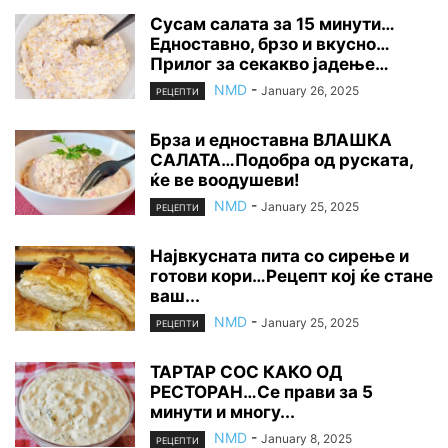
Сусам салата за 15 минути…
Едноставно, брзо и вкусно…
Прилог за секакво јадење…
NMD
-
January 26, 2025
РЕЦЕПТИ
Брза и едноставна ВЛАШКА
САЛАТА…Подобра од руската,
ќе ве воодушеви!
NMD
-
January 25, 2025
РЕЦЕПТИ
Највкусната пита со сирење и
готови кори…Рецепт кој ќе стане
ваш...
NMD
-
January 25, 2025
РЕЦЕПТИ
ТАРТАР СОС КАКО ОД
РЕСТОРАН…Се прави за 5
минути и многу...
NMD
-
January 8, 2025
РЕЦЕПТИ