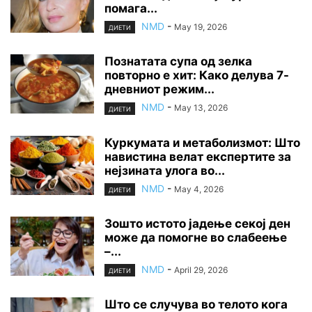
помага...
NMD
-
May 19, 2026
ДИЕТИ
Познатата супа од зелка
повторно е хит: Како делува 7-
дневниот режим...
NMD
-
May 13, 2026
ДИЕТИ
Куркумата и метаболизмот: Што
навистина велат експертите за
нејзината улога во...
NMD
-
May 4, 2026
ДИЕТИ
Зошто истото јадење секој ден
може да помогне во слабеење
–...
NMD
-
April 29, 2026
ДИЕТИ
Што се случува во телото кога