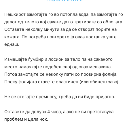
Пешкирот замотајте го во потопла вода, па замотајте го
делот од телото кој сакате да го третирате со облогата.
Оставете неколку минути за да се отворат порите на
кожата. По потреба повторете ја оваа постапка уште
еднаш.
Измешајте ѓумбир и лосион за тело па на саканото
место намачкајте подебел слој од оваа мешавина.
Потоа замотајте се неколку пати со проѕирна фолија.
Преку фолијата ставете еластичен (или обичен) завој.
Не се стегајте премногу, треба да ви биде пријатно.
Оставете да делува 4 часа, а ако не ви претставува
проблем и цела ноќ.