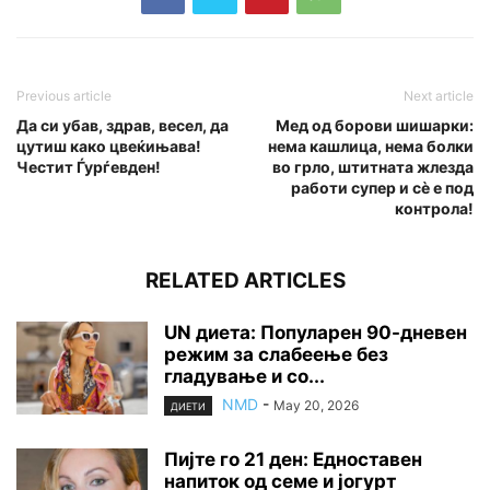
Previous article
Next article
Да си убав, здрав, весел, да
Мед од борови шишарки:
цутиш како цвеќињава!
нема кашлица, нема болки
Честит Ѓурѓевден!
во грло, штитната жлезда
работи супер и сè е под
контрола!
RELATED ARTICLES
UN диета: Популарен 90-дневен
режим за слабеење без
гладување и со...
NMD
-
May 20, 2026
ДИЕТИ
Пијте го 21 ден: Едноставен
напиток од семе и јогурт