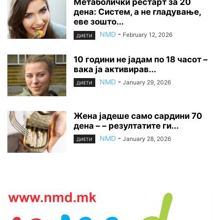
Метаболички рестарт за 20
дена: Систем, а не гладување,
еве зошто...
NMD
-
February 12, 2026
ДИЕТИ
10 години не јадам по 18 часот –
вака ја активирав...
NMD
-
January 29, 2026
ДИЕТИ
Жена јадеше само сардини 70
дена – – резултатите ги...
NMD
-
January 28, 2026
ДИЕТИ