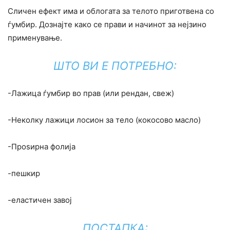
Сличен ефект има и облогата за телото приготвена со
ѓумбир. Дознајте како се прави и начинот за нејзино
применување.
ШТО ВИ Е ПОТРЕБНО:
-Лажица ѓумбир во прав (или рендан, свеж)
-Неколку лажици лосион за тело (кокосово масло)
-Проѕирна фолија
-пешкир
-еластичен завој
ПОСТАПКА: