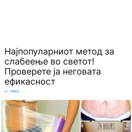
Најпопуларниот метод за
слабеење во светот!
Проверете ја неговата
ефикасност
By
НМД
-