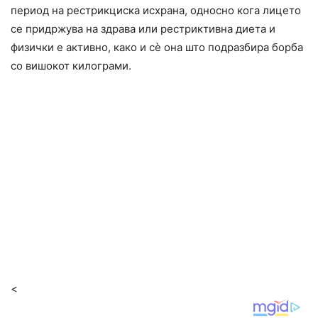
период на рестрикциска исхрана, односно кога лицето
се придржува на здрава или рестриктивна диета и
физички е активно, како и сè она што подразбира борба
со вишокот килограми.
<