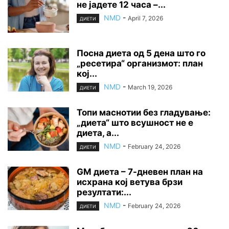
не јадете 12 часа –...
NMD
-
April 7, 2026
ДИЕТИ
Посна диета од 5 дена што го
„ресетира“ организмот: план
кој...
NMD
-
March 19, 2026
ДИЕТИ
Топи маснотии без гладување:
„диета“ што всушност не е
диета, а...
NMD
-
February 24, 2026
ДИЕТИ
GM диета – 7-дневен план на
исхрана кој ветува брзи
резултати:...
NMD
-
February 24, 2026
ДИЕТИ