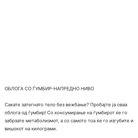
ОБЛОГА СО ЃУМБИР-НАПРЕДНО НИВО
Сакате затегнато тело без вежбање? Пробајте ја оваа
облога од ѓумбир! Со консумирање на ѓумбирот ќе го
забрзате метаболизмот, а со самото тоа ќе го изгубите и
вишокот на килограми.