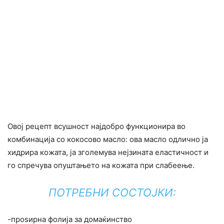
Овој рецепт всушност најдобро функционира во
комбинација со кокосово масло: ова масло одлично ја
хидрира кожата, ја зголемува нејзината еластичност и
го спречува опуштањето на кожата при слабеење.
ПОТРЕБНИ СОСТОЈКИ:
-проѕирна фолија за домаќинство