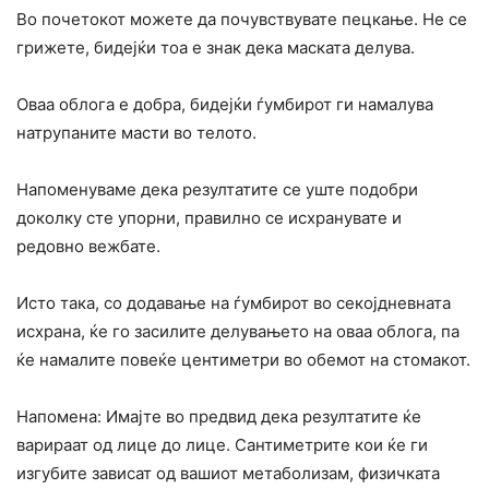
Во почетокот можете да почувствувате пецкање. Не се
грижете, бидејќи тоа е знак дека маската делува.
Оваа облога е добра, бидејќи ѓумбирот ги намалува
натрупаните масти во телото.
Напоменуваме дека резултатите се уште подобри
доколку сте упорни, правилно се исхранувате и
редовно вежбате.
Исто така, со додавање на ѓумбирот во секојдневната
исхрана, ќе го засилите делувањето на оваа облога, па
ќе намалите повеќе центиметри во обемот на стомакот.
Напомена: Имајте во предвид дека резултатите ќе
варираат од лице до лице. Сантиметрите кои ќе ги
изгубите зависат од вашиот метаболизам, физичката