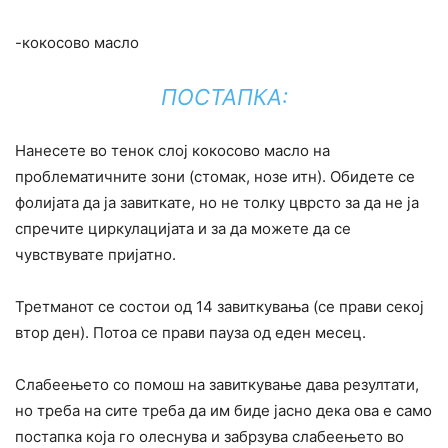
-кокосово масло
ПОСТАПКА:
Нанесете во тенок слој кокосово масло на
проблематичните зони (стомак, нозе итн). Обидете се
фолијата да ја завиткате, но не толку цврсто за да не ја
спречите циркулацијата и за да можете да се
чувствувате пријатно.
Третманот се состои од 14 завиткувања (се прави секој
втор ден). Потоа се прави пауза од еден месец.
Слабеењето со помош на завиткување дава резултати,
но треба на сите треба да им биде јасно дека ова е само
постапка која го олеснува и забрзува слабеењето во