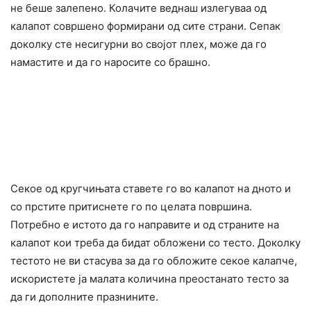
не беше залепено. Колачите веднаш излегуваа од
калапот совршено формирани од сите страни. Сепак
доколку сте несигурни во својот плех, може да го
намастите и да го наросите со брашно.
Секое од кругчињата ставете го во калапот на дното и
со прстите притиснете го по целата површина.
Потребно е истото да го направите и од страните на
калапот кои треба да бидат обложени со тесто. Доколку
тестото не ви стасува за да го обложите секое калапче,
искористете ја малата количина преостанато тесто за
да ги дополните празнините.