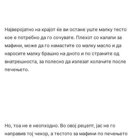
Најверојатно на крајот ќе ви остане уште малку тесто
кое е потребно да го сочувате. Плехот со калапи за
мафини, може да го намастите со малку масло и да
наросите малку брашно на дното и по страните од
внатрешноста, за полесно да излезат колачите после
печењето.
Но, тоа не е неопходно. Во овој рецепт, јас не го
направив тој чекор, а тестото за мафини по печењето