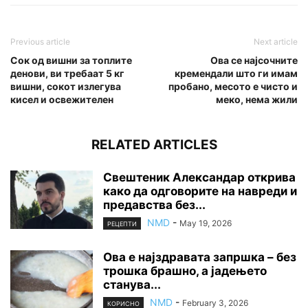
Previous article
Next article
Сок од вишни за топлите
Ова се најсочните
денови, ви требаат 5 кг
кремендали што ги имам
вишни, сокот излегува
пробано, месото е чисто и
кисел и освежителен
меко, нема жили
RELATED ARTICLES
Свештеник Александар открива
како да одговорите на навреди и
предавства без...
NMD
-
May 19, 2026
РЕЦЕПТИ
Ова е најздравата запршка – без
трошка брашно, а јадењето
станува...
NMD
-
February 3, 2026
КОРИСНО