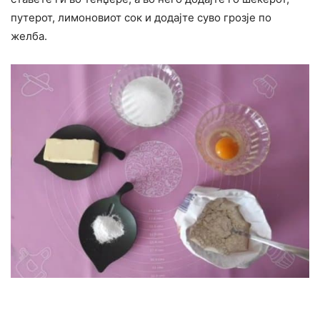
путерот, лимоновиот сок и додајте суво грозје по
желба.