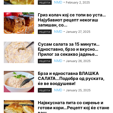
NMD
-
February 2, 2025
РЕЦЕПТИ
Гриз колач кој се топи во уста…
Најубавиот рецепт некогаш
запишан, со...
NMD
-
January 27, 2025
РЕЦЕПТИ
Сусам салата за 15 минути…
Едноставно, брзо и вкусно…
Прилог за секакво јадење…
NMD
-
January 26, 2025
РЕЦЕПТИ
Брза и едноставна ВЛАШКА
САЛАТА…Подобра од руската,
ќе ве воодушеви!
NMD
-
January 25, 2025
РЕЦЕПТИ
Највкусната пита со сирење и
готови кори…Рецепт кој ќе стане
ваш...