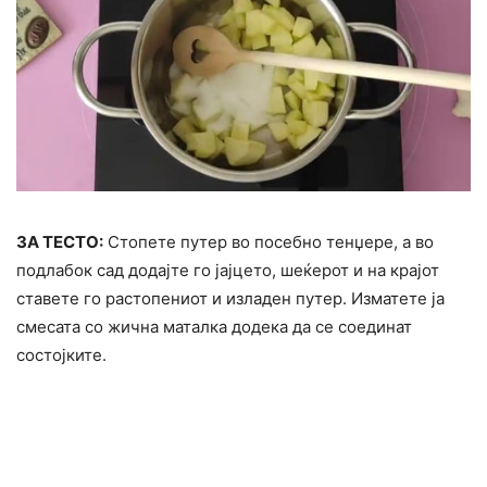
ЗА ТЕСТО:
Стопете путер во посебно тенџере, а во
подлабок сад додајте го јајцето, шеќерот и на крајот
ставете го растопениот и изладен путер. Изматете ја
смесата со жична маталка додека да се соединат
состојките.