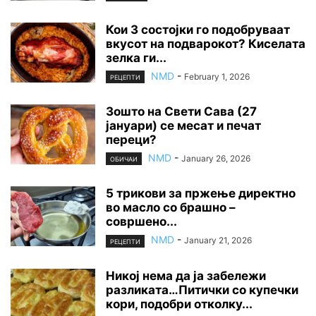
Кои 3 состојки го подобруваат
вкусот на подварокот? Киселата
зелка ги...
NMD
-
February 1, 2026
РЕЦЕПТИ
Зошто на Свети Сава (27
јануари) се месат и печат
переци?
NMD
-
January 26, 2026
ОБИЧАИ
5 трикови за пржење директно
во масло со брашно –
совршено...
NMD
-
January 21, 2026
РЕЦЕПТИ
Никој нема да ја забележи
разликата…Питички со купечки
кори, подобри отколку...