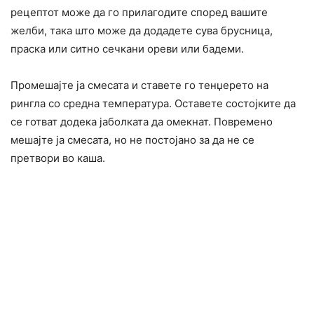
рецептот може да го прилагодите според вашите
желби, така што може да додадете сува брусница,
праска или ситно сечкани ореви или бадеми.
Промешајте ја смесата и ставете го тенџерето на
рингла со средна температура. Оставете состојките да
се готват додека јаболката да омекнат. Повремено
мешајте ја смесата, но не постојано за да не се
претвори во каша.