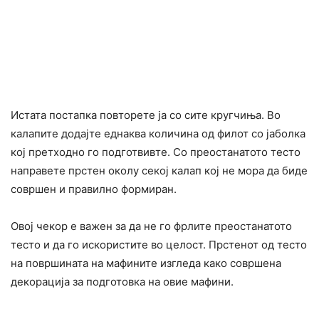
Истата постапка повторете ја со сите кругчиња. Во
калапите додајте еднаква количина од филот со јаболка
кој претходно го подготвивте. Со преостанатото тесто
направете прстен околу секој калап кој не мора да биде
совршен и правилно формиран.
Овој чекор е важен за да не го фрлите преостанатото
тесто и да го искористите во целост. Прстенот од тесто
на површината на мафините изгледа како совршена
декорација за подготовка на овие мафини.