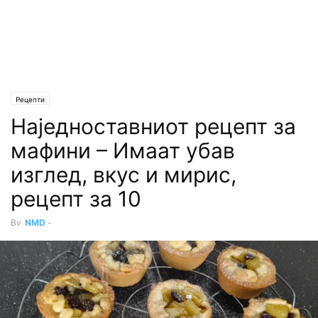
Рецепти
Наједноставниот рецепт за
мафини – Имаат убав
изглед, вкус и мирис,
рецепт за 10
By
NMD
-