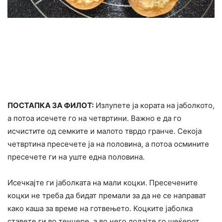
ПОСТАПКА ЗА ФИЛОТ:
Излупете ја кората на јаболкото,
а потоа исечете го на четвртини. Важно е да го
исчистите од семките и малото тврдо гранче. Секоја
четвртина пресечете ја на половина, а потоа осмините
пресечете ги на уште една половина.
Исечкајте ги јаболката на мали коцки. Пресечените
коцки не треба да бидат премали за да не се направат
како каша за време на готвењето. Коцките јаболка
ставете ги во тенџере, а во него додајте го шеќерот,