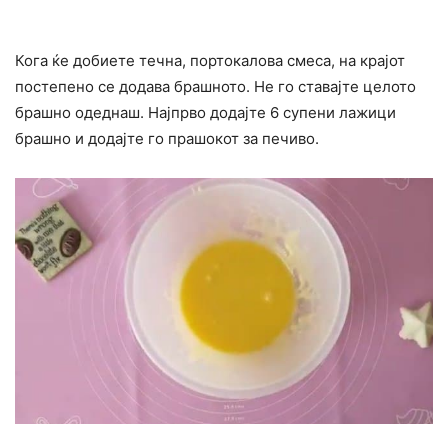
Кога ќе добиете течна, портокалова смеса, на крајот
постепено се додава брашното. Не го ставајте целото
брашно одеднаш. Најпрво додајте 6 супени лажици
брашно и додајте го прашокот за печиво.