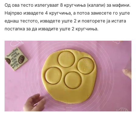
Од ова тесто излегуваат 8 кругчиња (калапи) за мафини.
Најпрво извадете 4 кругчиња, а потоа замесете го уште
еднаш тестото, извадете уште 2 и повторете ја истата
постапка за да извадите уште 2 кругчиња.