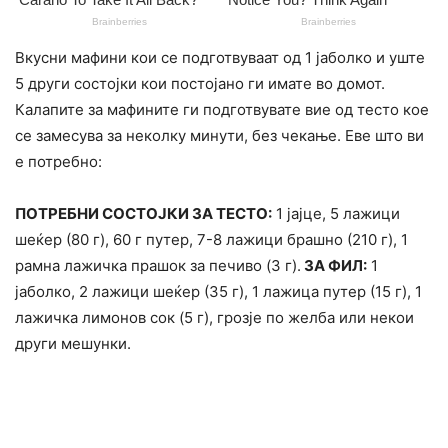
Вкусни мафини кои се подготвуваат од 1 јаболко и уште
5 други состојки кои постојано ги имате во домот.
Калапите за мафините ги подготвувате вие од тесто кое
се замесува за неколку минути, без чекање. Еве што ви
е потребно:
ПОТРЕБНИ СОСТОЈКИ ЗА ТЕСТО:
1 јајце, 5 лажици
шеќер (80 г), 60 г путер, 7-8 лажици брашно (210 г), 1
рамна лажичка прашок за печиво (3 г).
ЗА ФИЛ:
1
јаболко, 2 лажици шеќер (35 г), 1 лажица путер (15 г), 1
лажичка лимонов сок (5 г), грозје по желба или некои
други мешунки.