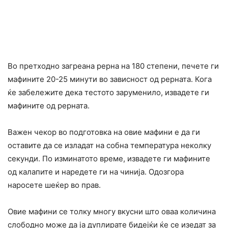
Во претходно загреана рерна на 180 степени, печете ги
мафините 20-25 минути во зависност од рерната. Кога
ќе забележите дека тестото заруменило, извадете ги
мафините од рерната.
Важен чекор во подготовка на овие мафини е да ги
оставите да се изладат на собна температура неколку
секунди. По изминатото време, извадете ги мафините
од калапите и наредете ги на чинија. Одозгора
наросете шеќер во прав.
Овие мафини се толку многу вкусни што оваа количина
слободно може да ја дуплирате бидејќи ќе се изедат за