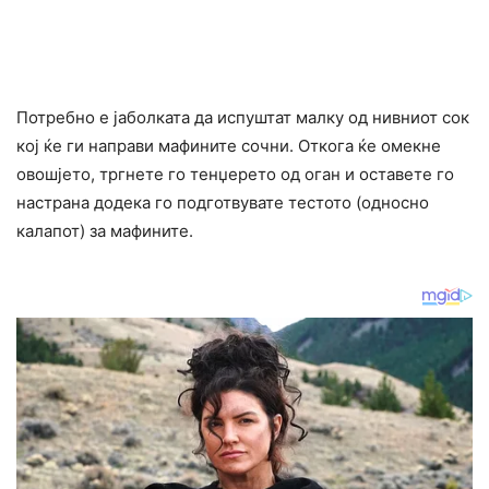
Потребно е јаболката да испуштат малку од нивниот сок
кој ќе ги направи мафините сочни. Откога ќе омекне
овошјето, тргнете го тенџерето од оган и оставете го
настрана додека го подготвувате тестото (односно
калапот) за мафините.