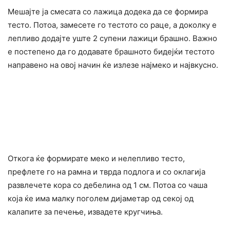
Мешајте ја смесата со лажица додека да се формира
тесто. Потоа, замесете го тестото со раце, а доколку е
лепливо додајте уште 2 супени лажици брашно. Важно
е постепено да го додавате брашното бидејќи тестото
направено на овој начин ќе излезе најмеко и највкусно.
Откога ќе формирате меко и нелепливо тесто,
префлете го на рамна и тврда подлога и со оклагија
развлечете кора со дебелина од 1 см. Потоа со чаша
која ќе има малку поголем дијаметар од секој од
калапите за печење, извадете кругчиња.