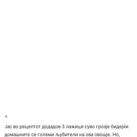
<
Јас во рецептот додадов 3 лажици суво грозје бидејќи
домашните се големи љубители на ова овошје. Но,